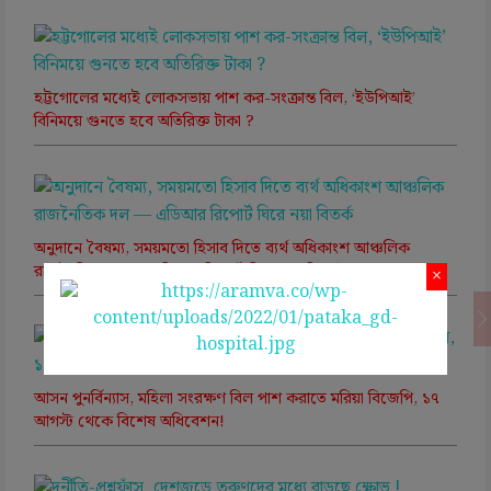
হট্টগোলের মধ্যেই লোকসভায় পাশ কর-সংক্রান্ত বিল, ‘ইউপিআই’
বিনিময়ে গুনতে হবে অতিরিক্ত টাকা ?
অনুদানে বৈষম্য, সময়মতো হিসাব দিতে ব্যর্থ অধিকাংশ আঞ্চলিক
রাজনৈতিক দল — এডিআর রিপোর্ট ঘিরে নয়া বিতর্ক
×
আসন পুনর্বিন্যাস, মহিলা সংরক্ষণ বিল পাশ করাতে মরিয়া বিজেপি, ১৭
আগস্ট থেকে বিশেষ অধিবেশন!