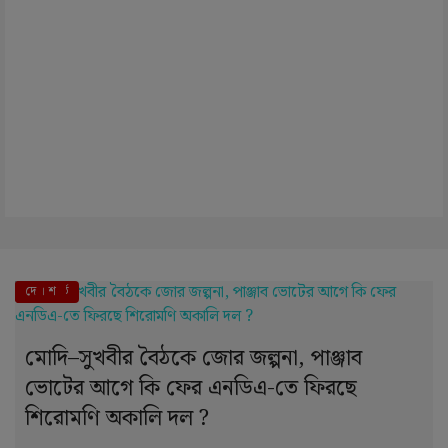
এই মুহূর্তে
দে । শ
মোদি–সুখবীর বৈঠকে জোর জল্পনা, পাঞ্জাব
ভোটের আগে কি ফের এনডিএ-তে ফিরছে
শিরোমণি অকালি দল ?