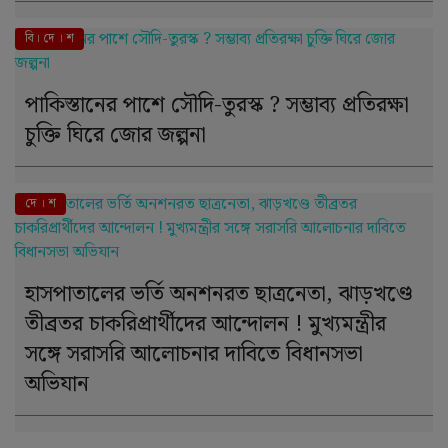
বি। দে । শ
পাকিস্তানের পাশে সৌদি-তুরস্ক ? সম্ভাব্য প্রতিরক্ষা
চুক্তি ঘিরে জোর জল্পনা
দে । শ
হাসপাতালের ভর্তি অনশনরত ছাত্রনেতা, ঝাড়খণ্ডে
তীব্রতর চাকরিপ্রার্থীদের আন্দোলন ! মুখ্যমন্ত্রীর
সঙ্গে সরাসরি আলোচনার দাবিতে বিধানসভা
অভিযান