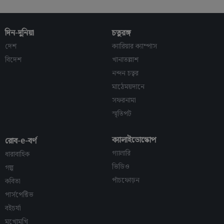
দিন-দুনিয়া
চতুরঙ্গ
দেশ
ক্যারিয়ার ক্যাম্পাস
বিদেশ
খানাতল্লাশ
নন্দন চত্বর
মাঠেময়দানে
সফরনামা
স্মৃতিপট
ক্যালাইডোস্কোপ
রোব-e-বর্ণ
গ্যালারি
ধারাবাহিক
ভিডিও
গল্প
পাঁচফোড়ন
কবিতা
পার্সপেক্টিভ
বইচর্যা
মুখোমুখি