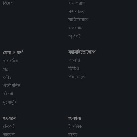
বিদেশ
খানাতল্লাশ
নন্দন চত্বর
মাঠেময়দানে
সফরনামা
স্মৃতিপট
ক্যালাইডোস্কোপ
রোব-e-বর্ণ
গ্যালারি
ধারাবাহিক
ভিডিও
গল্প
পাঁচফোড়ন
কবিতা
পার্সপেক্টিভ
বইচর্যা
মুখোমুখি
হযবরল
অন্যান্য
টেকসই
ই-পত্রিকা
ভাইরাল
বইঘর