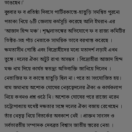
ভাঙছেন।’‌
বুধবার ফ ব প্রতিষ্ঠা দিবসে পার্টিরকাস্তে-হাতুড়ি সমন্বিত পুরনো
পতাকা নিয়ে ৬টি জেলায় কর্মসূচি করেছে আলি ইমরান-এর
‘আজাদ হিন্দ মঞ্চ’। শৃঙ্খলাভঙ্গের অভিযোগে ফ ব রাজ্য কমিটির
ভিক্টর–সহ পাঁচ নেতাকে সাময়িক ভাবে বরখাস্ত করেছে ।
ক্ষমতাসীন গোষ্ঠি এবং বিদ্রোহীদের মধ্যে মতাদর্শ লড়াই এখন
তুঙ্গে। দলের ঐক্য অটুট রাখা অসম্ভব । বিদ্রোহীরা আজাদ হিন্দ
মঞ্চ নাম দিয়ে কার্যত স্বতন্ত্র্য অভিব্যক্তি জানিয়ে দিলেন ।
নেতাজির ফ ব কাস্তে হাতুড়ি ছিল না। পরে তা সংযোজিত হয়।
বাম জমানায় অশোক ঘোষের নেতৃত্বেদলের ঐক্য ও কার্যকলাপ
নিয়ে কখনও প্রশ্ন ওঠে নি। অশোক ঘোষের পরে রাজ্যে নরেন
চট্টোপাধ্যায় যথেষ্ট দক্ষতার সঙ্গে দলের ঐক্য বজায় রেখেছেন ।
তাঁর নেতৃত্ব নিয়ে বিতর্কের অবকাশ নেই । প্রাক্তন সাংসদ ও
সর্বভারতীয় সম্পাদক দেবব্রত বিশ্বাস জাতীয় স্তরের নেতা ।