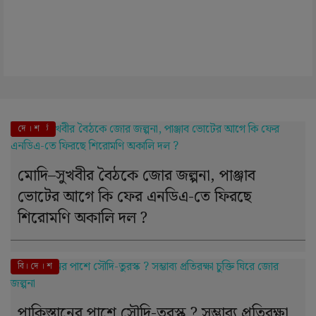
এই মুহূর্তে
দে । শ
মোদি–সুখবীর বৈঠকে জোর জল্পনা, পাঞ্জাব
ভোটের আগে কি ফের এনডিএ-তে ফিরছে
শিরোমণি অকালি দল ?
বি। দে । শ
পাকিস্তানের পাশে সৌদি-তুরস্ক ? সম্ভাব্য প্রতিরক্ষা