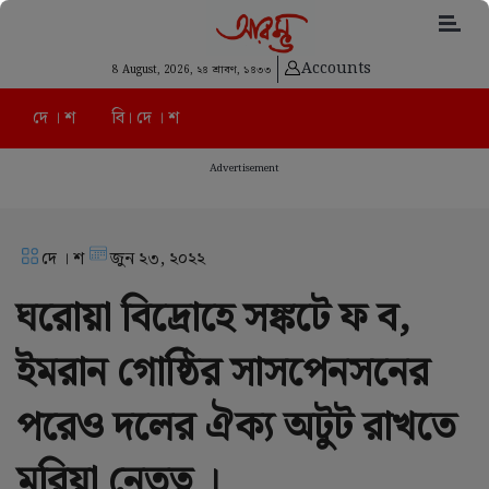
Accounts
8 August, 2026,
২৪ শ্রাবণ, ১৪৩৩
দে । শ
বি। দে । শ
Advertisement
দে । শ
জুন ২৩, ২০২২
ঘরোয়া বিদ্রোহে সঙ্কটে ফ ব,
ইমরান গোষ্ঠির সাসপেনসনের
পরেও দলের ঐক্য অটুট রাখতে
মরিয়া নেতৃত্ব ।