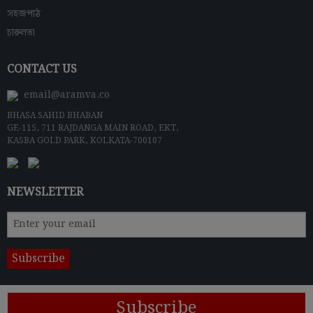
সহজপাঠ
চারুলতা
CONTACT US
email@aramva.co
BHASA SAHID BHABAN
GE-115, 711 RAJDANGA MAIN ROAD, EKT,
KASBA GOLD PARK, KOLKATA-700107
NEWSLETTER
Subscribe
© 2024 ARAMVA PUBLISHERS
Terms & Conditions
|
Privacy Policy