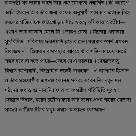
বামপন্থী সব দলের কাছে তাঁর গ্রহণযোগ্যতা প্রশ্নাতীত। কী কারণে
আলি ইমরান আর তাঁর জনা কয়েক অনুগামী পতাকার প্রতাক চিহ্ন
বদলের প্রক্রিয়াকে কাঠগোড়ায় দাঁড় স্বতন্ত্র ভূমিকায় অবতীর্ণ—
এখনও তার আভাস মেলে নি । তরুণ নেতা । নিজের এলাকায়
সুপরিচিত। পরিবারে ফরওয়ার্ড ব্লকের চেনা ঘরানার স্পর্শ এখনও
বিরাজমান । ম্রিয়মান বামপন্থার আবহে তাঁর শক্তি কায়েম কতটা
সম্ভব হবে বা হতে পারে—ভেবে দেখা দরকার । দেবব্রতবাবু
বিশ্বাস আশাবাদী, বিদ্রোহীরা দলেই থাকবেন । এ ব্যাপারে ইমরান
ও তাঁর সহযোগীরা এখনও কোনও মন্তব্য করেন নি। নতুন দল
গঠনের কথাও জানান নি। ফ ব আভ্যন্তরীণ পরিস্থিতি দুরূহ।
দেবব্রত বিশ্বাস, নরেন চট্টোপাধ্যায় আর দলের প্রথম স্তরের নেতারা
সমস্যা কাটিয়ে উঠার সমূহ প্রয়াস অব্যাহত রেখেছেন ।