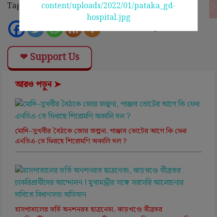
Tags:
Subscribe@
❤ Support Us
আরও পড়ুন ➤
মোদি–সুখবীর বৈঠকে জোর জল্পনা, পাঞ্জাব ভোটের আগে কি ফের
এনডিএ-তে ফিরছে শিরোমণি অকালি দল ?
হাসপাতালের ভর্তি অনশনরত ছাত্রনেতা, ঝাড়খণ্ডে তীব্রতর