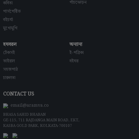
পাঁচফোড়ন
কবিতা
পার্সপেক্টিভ
বইচর্যা
মুখোমুখি
হযবরল
অন্যান্য
টেকসই
ই-পত্রিকা
ভাইরাল
বইঘর
সহজপাঠ
চারুলতা
CONTACT US
email@aramva.co
BHASA SAHID BHABAN
GE-115, 711 RAJDANGA MAIN ROAD, EKT,
KASBA GOLD PARK, KOLKATA-700107