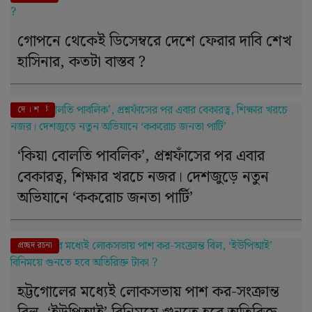
গোপনে থেকেই ডিসেম্বরে দেশে ফেরার দাবি শেখ
হাসিনার, কতটা বাস্তব ?
এই মুহূর্তে
দে । শ
‘কিয়া বোলতি পাবলিক’, প্রশ্নফাঁসের পর এবার
বেকারত্ব, শিক্ষার খরচে নজর। দেশজুড়ে নতুন
অভিযানে ‘ককরোচ জনতা পার্টি’
দে । শ
প্রচ্ছদ রচনা
হট্টগোলের মধ্যেই লোকসভায় পাশ কর-সংক্রান্ত