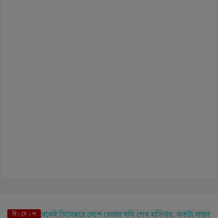
বি। দে । শ