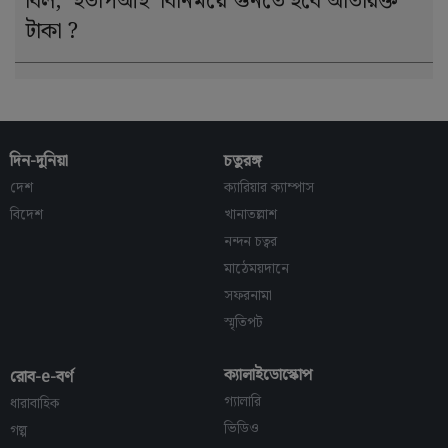
বিল, ‘ইউপিআই’ বিনিময়ে গুনতে হবে অতিরিক্ত
টাকা ?
দিন-দুনিয়া
চতুরঙ্গ
দেশ
ক্যারিয়ার ক্যাম্পাস
বিদেশ
খানাতল্লাশ
নন্দন চত্বর
মাঠেময়দানে
সফরনামা
স্মৃতিপট
ক্যালাইডোস্কোপ
রোব-e-বর্ণ
গ্যালারি
ধারাবাহিক
ভিডিও
গল্প