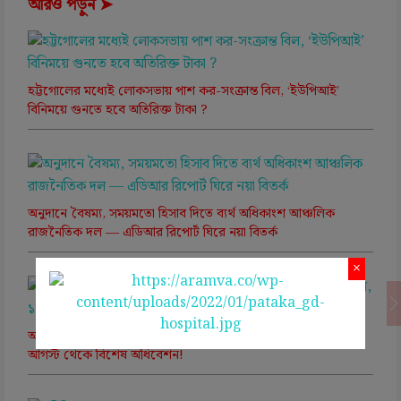
আরও পড়ুন ➤
হট্টগোলের মধ্যেই লোকসভায় পাশ কর-সংক্রান্ত বিল, ‘ইউপিআই’
বিনিময়ে গুনতে হবে অতিরিক্ত টাকা ?
অনুদানে বৈষম্য, সময়মতো হিসাব দিতে ব্যর্থ অধিকাংশ আঞ্চলিক
রাজনৈতিক দল — এডিআর রিপোর্ট ঘিরে নয়া বিতর্ক
×
আসন পুনর্বিন্যাস, মহিলা সংরক্ষণ বিল পাশ করাতে মরিয়া বিজেপি, ১৭
আগস্ট থেকে বিশেষ অধিবেশন!