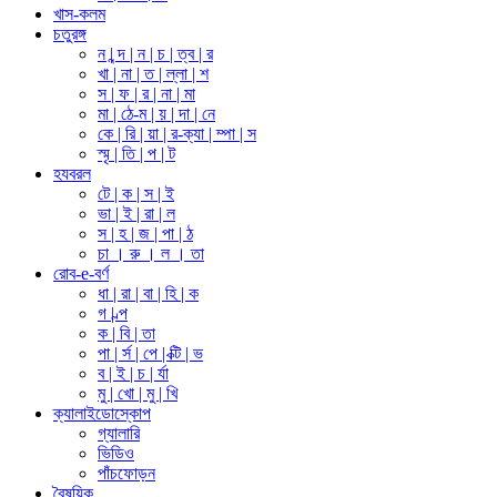
খাস-কলম
চতুরঙ্গ
ন | ন্দ | ন | চ | ত্ব | র
খা | না | ত | ল্লা | শ
স | ফ | র | না | মা
মা | ঠে-ম | য় | দা | নে
কে | রি | য়া | র-ক্যা | ম্পা | স
স্মৃ | তি | প | ট
হযবরল
টে | ক | স | ই
ভা | ই | রা | ল
স | হ | জ | পা | ঠ
চা । রু । ল । তা
রোব-e-বর্ণ
ধা | রা | বা | হি | ক
গ | ল্প
ক | বি | তা
পা | র্স | পে | ক্টি | ভ
ব | ই | চ | র্যা
মু | খো | মু | খি
ক্যালাইডোস্কোপ
গ্যালারি
ভিডিও
পাঁচফোড়ন
বৈষয়িক