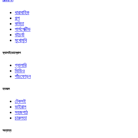
রোব-e-বর্ণ
ধারাবাহিক
গল্প
কবিতা
পার্সপেক্টিভ
বইচর্যা
মুখোমুখি
ক্যালাইডোস্কোপ
গ্যালারি
ভিডিও
পাঁচফোড়ন
হযবরল
টেকসই
ভাইরাল
সহজপাঠ
চারুলতা
অন্যান্য