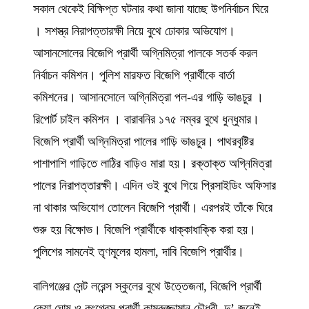
সকাল থেকেই বিক্ষিপ্ত ঘটনার কথা জানা যাচ্ছে উপনির্বাচন ঘিরে
। সশস্ত্র নিরাপত্তারক্ষী নিয়ে বুথে ঢোকার অভিযোগ।
আসানসোলের বিজেপি প্রার্থী অগ্নিমিত্রা পালকে সতর্ক করল
নির্বাচন কমিশন। পুলিশ মারফত বিজেপি প্রার্থীকে বার্তা
কমিশনের। আসানসোলে অগ্নিমিত্রা পল-এর গাড়ি ভাঙচুর ।
রিপোর্ট চাইল কমিশন । বারাবনির ১৭৫ নম্বর বুথে ধুন্ধুমার।
বিজেপি প্রার্থী অগ্নিমিত্রা পালের গাড়ি ভাঙচুর। পাথরবৃষ্টির
পাশাপাশি গাড়িতে লাঠির বাড়িও মারা হয়। রক্তাক্ত অগ্নিমিত্রা
পালের নিরাপত্তারক্ষী। এদিন ওই বুথে গিয়ে প্রিসাইডিং অফিসার
না থাকার অভিযোগ তোলেন বিজেপি প্রার্থী। এরপরই তাঁকে ঘিরে
শুরু হয় বিক্ষোভ। বিজেপি প্রার্থীকে ধাক্কাধাক্কি করা হয়।
পুলিশের সামনেই তৃণমূলের হামলা, দাবি বিজেপি প্রার্থীর।
বালিগঞ্জের সেন্ট লরেন্স স্কুলের বুথে উত্তেজনা, বিজেপি প্রার্থী
কেয়া ঘোষ ও কংগ্রেস প্রার্থী কামরুজ্জামান চৌধুরী, দু’ জনেই