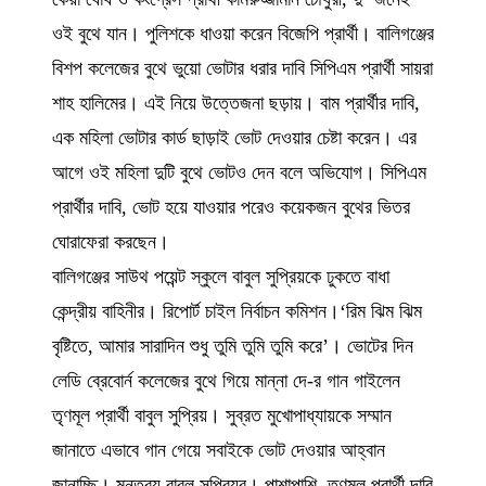
ওই বুথে যান। পুলিশকে ধাওয়া করেন বিজেপি প্রার্থী। বালিগঞ্জের
বিশপ কলেজের বুথে ভুয়ো ভোটার ধরার দাবি সিপিএম প্রার্থী সায়রা
শাহ হালিমের। এই নিয়ে উত্তেজনা ছড়ায়। বাম প্রার্থীর দাবি,
এক মহিলা ভোটার কার্ড ছাড়াই ভোট দেওয়ার চেষ্টা করেন। এর
আগে ওই মহিলা দুটি বুথে ভোটও দেন বলে অভিযোগ। সিপিএম
প্রার্থীর দাবি, ভোট হয়ে যাওয়ার পরেও কয়েকজন বুথের ভিতর
ঘোরাফেরা করছেন।
বালিগঞ্জের সাউথ পয়েন্ট স্কুলে বাবুল সুপ্রিয়কে ঢুকতে বাধা
কেন্দ্রীয় বাহিনীর। রিপোর্ট চাইল নির্বাচন কমিশন।‘রিম ঝিম ঝিম
বৃষ্টিতে, আমার সারাদিন শুধু তুমি তুমি তুমি করে’। ভোটের দিন
লেডি ব্রেবোর্ন কলেজের বুথে গিয়ে মান্না দে-র গান গাইলেন
তৃণমূল প্রার্থী বাবুল সুপ্রিয়। সুব্রত মুখোপাধ্যায়কে সম্মান
জানাতে এভাবে গান গেয়ে সবাইকে ভোট দেওয়ার আহ্বান
জানাচ্ছি। মন্তব্য বাবুল সুপ্রিয়র। পাশাপাশি, তৃণমূল প্রার্থী দাবি