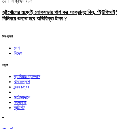
দে । শ
প্রচ্ছদ রচনা
হট্টগোলের মধ্যেই লোকসভায় পাশ কর-সংক্রান্ত বিল, ‘ইউপিআই’
বিনিময়ে গুনতে হবে অতিরিক্ত টাকা ?
দিন-দুনিয়া
দেশ
বিদেশ
চতুরঙ্গ
ক্যারিয়ার ক্যাম্পাস
খানাতল্লাশ
নন্দন চত্বর
মাঠেময়দানে
সফরনামা
স্মৃতিপট