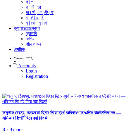
গ | ল্প
ক | বি | তা
পা | র্স | পে | ক্টি | ভ
ব | ই | চ | র্যা
মু | খো | মু | খি
ক্যালাইডোস্কোপ
গ্যালারি
ভিডিও
পাঁচফোড়ন
বৈষয়িক
7 August, 2026,
Accounts
Login
Registration
অনুদানে বৈষম্য, সময়মতো হিসাব দিতে ব্যর্থ অধিকাংশ আঞ্চলিক রাজনৈতিক দল —
এডিআর রিপোর্ট ঘিরে নয়া বিতর্ক
Read more