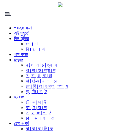
প্রচ্ছদ রচনা
এই মুহূর্তে
দিন-দুনিয়া
দে । শ
বি। দে । শ
খাস-কলম
চতুরঙ্গ
ন | ন্দ | ন | চ | ত্ব | র
খা | না | ত | ল্লা | শ
স | ফ | র | না | মা
মা | ঠে-ম | য় | দা | নে
কে | রি | য়া | র-ক্যা | ম্পা | স
স্মৃ | তি | প | ট
হযবরল
টে | ক | স | ই
ভা | ই | রা | ল
স | হ | জ | পা | ঠ
চা । রু । ল । তা
রোব-e-বর্ণ
ধা | রা | বা | হি | ক