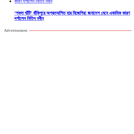
‘শক্ত ঘাঁটি’ বাঁকিপুরে অপ্রত্যাশিত হার বিজেপির! জনাদেশ মেনে একাধিক কারণ
দর্শালেন নিতিন নবীন
Advertisement