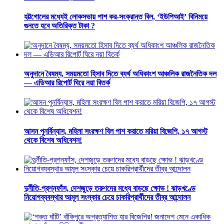
হট্টগোলের মধ্যেই লোকসভায় পাশ কর-সংক্রান্ত বিল, ‘ইউপিআই’ বিনিময়ে
গুনতে হবে অতিরিক্ত টাকা ?
অনুদানে বৈষম্য, সময়মতো হিসাব দিতে ব্যর্থ অধিকাংশ আঞ্চলিক রাজনৈতিক দল
— এডিআর রিপোর্ট ঘিরে নয়া বিতর্ক
আসন পুনর্বিন্যাস, মহিলা সংরক্ষণ বিল পাশ করাতে মরিয়া বিজেপি, ১৭ আগস্ট
থেকে বিশেষ অধিবেশন!
দুর্নীতি-প্রশ্নফাঁস, দেশজুড়ে তরুণদের মধ্যে বাড়ছে ক্ষোভ ! ঝাড়খণ্ডে
নিয়োগব্যবস্থার আমূল সংস্কার চেয়ে চাকরিপ্রার্থীদের তীব্র আন্দোলন