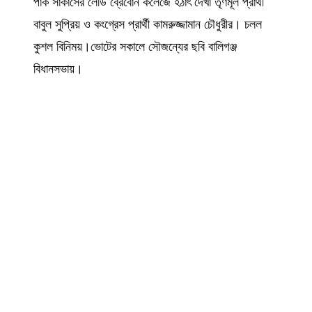
পার্ক সার্কাসের লেডি ব্রেবোর্ন কলেজে হঠাৎ দেখা তৃণমূল প্রার্থী
বাবুল সুপ্রিয় ও কংগ্রেস প্রার্থী কামরুজ্জামান চৌধুরীর। চলল
কুশল বিনিময়।ভোটের সকালে সৌজন্যের ছবি বালিগঞ্জ
বিধানসভায়।