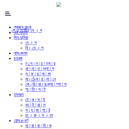
প্রচ্ছদ রচনা
দে । শ
বি। দে । শ
এই মুহূর্তে
দিন-দুনিয়া
দে । শ
বি। দে । শ
খাস-কলম
চতুরঙ্গ
ন | ন্দ | ন | চ | ত্ব | র
খা | না | ত | ল্লা | শ
স | ফ | র | না | মা
মা | ঠে-ম | য় | দা | নে
কে | রি | য়া | র-ক্যা | ম্পা | স
স্মৃ | তি | প | ট
হযবরল
টে | ক | স | ই
ভা | ই | রা | ল
স | হ | জ | পা | ঠ
চা । রু । ল । তা
রোব-e-বর্ণ
ধা | রা | বা | হি | ক