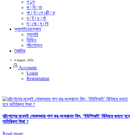
গ | ল্প
ক | বি | তা
পা | র্স | পে | ক্টি | ভ
ব | ই | চ | র্যা
মু | খো | মু | খি
ক্যালাইডোস্কোপ
গ্যালারি
ভিডিও
পাঁচফোড়ন
বৈষয়িক
6 August, 2026,
Accounts
Login
Registration
হট্টগোলের মধ্যেই লোকসভায় পাশ কর-সংক্রান্ত বিল, ‘ইউপিআই’ বিনিময়ে গুনতে হবে
অতিরিক্ত টাকা ?
Read more