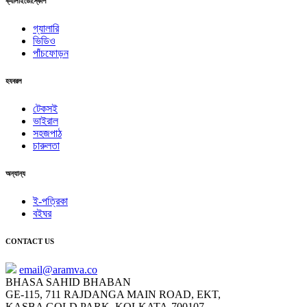
ক্যালাইডোস্কোপ
গ্যালারি
ভিডিও
পাঁচফোড়ন
হযবরল
টেকসই
ভাইরাল
সহজপাঠ
চারুলতা
অন্যান্য
ই-পত্রিকা
বইঘর
CONTACT US
email@aramva.co
BHASA SAHID BHABAN
GE-115, 711 RAJDANGA MAIN ROAD, EKT,
KASBA GOLD PARK, KOLKATA-700107