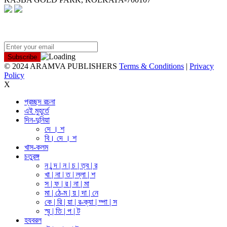
NEWSLETTER
© 2024 ARAMVA PUBLISHERS
Terms & Conditions
|
Privacy
Policy
X
প্রচ্ছদ রচনা
এই মুহূর্তে
দিন-দুনিয়া
দে । শ
বি। দে । শ
খাস-কলম
চতুরঙ্গ
ন | ন্দ | ন | চ | ত্ব | র
খা | না | ত | ল্লা | শ
স | ফ | র | না | মা
মা | ঠে-ম | য় | দা | নে
কে | রি | য়া | র-ক্যা | ম্পা | স
স্মৃ | তি | প | ট
হযবরল