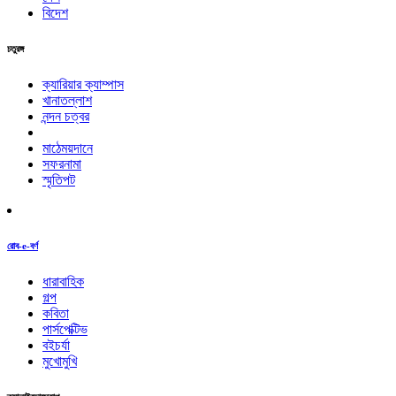
বিদেশ
চতুরঙ্গ
ক্যারিয়ার ক্যাম্পাস
খানাতল্লাশ
নন্দন চত্বর
মাঠেময়দানে
সফরনামা
স্মৃতিপট
রোব-e-বর্ণ
ধারাবাহিক
গল্প
কবিতা
পার্সপেক্টিভ
বইচর্যা
মুখোমুখি