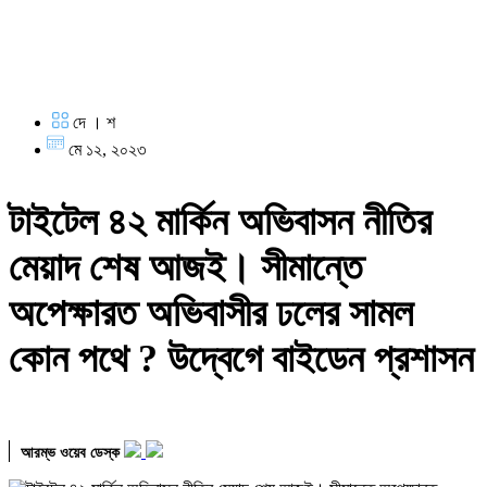
দে । শ
মে ১২, ২০২৩
টাইটেল ৪২ মার্কিন অভিবাসন নীতির
মেয়াদ শেষ আজই। সীমান্তে
অপেক্ষারত অভিবাসীর ঢলের সামল
কোন পথে ? উদ্বেগে বাইডেন প্রশাসন
আরম্ভ ওয়েব ডেস্ক