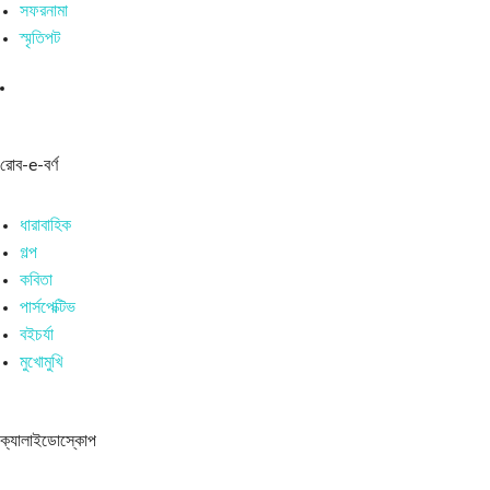
সফরনামা
স্মৃতিপট
রোব-e-বর্ণ
ধারাবাহিক
গল্প
কবিতা
পার্সপেক্টিভ
বইচর্যা
মুখোমুখি
ক্যালাইডোস্কোপ