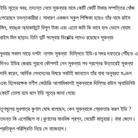
ইডি সূত্রে খবর, তদন্তে নেমে সুকন্যার নামে কোটি কোটি টাকার সম্পত্তির খোঁজ
পেয়েছেন তদন্তকারীরা। সাধারণ একজন স্কুল শিক্ষিকা হয়েও তাঁর নামে রাইস
মিল, ব্যাঙ্ক অ্যাকাউন্টে বিপুল টাকা এবং এতো জমি কি ভাবে হল৷ ভোলে ব্যোম
রাইস মিল ছাড়াও তিনি দুটি সংস্থার ডিরেক্টর পদেও রয়েছেন সুকন্যা৷
বুধবার সকাল সাড়ে দশটা নাগাদ সুকন্যা দিল্লিতে ইডি-র সদর দফতরে পৌঁছন৷ এ
দিনও ইডির জেরায় পুরনো কৌশলই নেন সুকন্যা৷ সব প্রশ্নের উত্তরেই সুকন্যা
দাবি করেন, আর্থিক লেনদেনের বিষয়ে সবটাই জানতেন তাঁর বাবা অনুব্রত মণ্ডল
এবং হিসেবরক্ষক মণীশ কোঠারি৷ আগামিকালই সুকন্যাকে দিল্লির রাউস অ্যাভিনিউ
কোর্টে তোলা হবে বলে ইডি সূত্রে জানা গেছে৷
তূণমূলের মুখপাত্র কুণাল ঘোষ বলেছেন, কেন সুকন্যাকে গ্রেফতার করল ইডি ?
তদন্ত কি এগোচ্ছিল না।কুণালের মানবিক প্রশ্ন, মেয়েটি মাতৃহারা। বাবা জেলে।
প্রতিকূল পরিস্থিতি নিয়ে সে নাজেহাল।