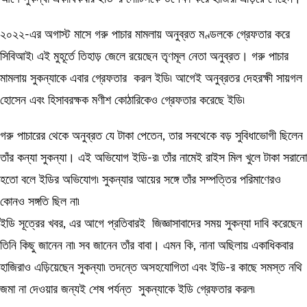
২০২২-এর অগাস্ট মাসে গরু পাচার মামলায় অনুব্রত মণ্ডলকে গ্রেফতার করে
সিবিআই৷ এই মুহূর্তে তিহাড় জেলে রয়েছেন তৃণমূল নেতা অনুব্রত। গরু পাচার
মামলায় সুকন্যাকে এবার গ্রেফতার করল ইডি৷ আগেই অনুব্রতর দেহরক্ষী সায়গল
হোসেন এবং হিসাবরক্ষক মণীশ কোঠারিকেও গ্রেফতার করেছে ইডি৷
গরু পাচারের থেকে অনুব্রত যে টাকা পেতেন, তার সবথেকে বড় সুবিধাভোগী ছিলেন
তাঁর কন্যা সুকন্যা। এই অভিযোগ ইডি-র৷ তাঁর নামেই রাইস মিল খুলে টাকা সরানো
হতো বলে ইডির অভিযোগ৷ সুকন্যার আয়ের সঙ্গে তাঁর সম্পত্তির পরিমাণেরও
কোনও সঙ্গতি ছিল না৷
ইডি সূত্রের খবর, এর আগে প্রতিবারই জিজ্ঞাসাবাদের সময় সুকন্যা দাবি করেছেন
তিনি কিছু জানেন না৷ সব জানেন তাঁর বাবা। এমন কি, নানা অছিলায় একাধিকবার
হাজিরাও এড়িয়েছেন সুকন্যা৷ তদন্তে অসহযোগিতা এবং ইডি-র কাছে সমস্ত নথি
জমা না দেওয়ার জন্যই শেষ পর্যন্ত সুকন্যাকে ইডি গ্রেফতার করল৷