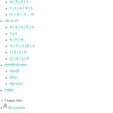
ভা | ই | রা | ল
স | হ | জ | পা | ঠ
চা । রু । ল । তা
রোব-e-বর্ণ
ধা | রা | বা | হি | ক
গ | ল্প
ক | বি | তা
পা | র্স | পে | ক্টি | ভ
ব | ই | চ | র্যা
মু | খো | মু | খি
ক্যালাইডোস্কোপ
গ্যালারি
ভিডিও
পাঁচফোড়ন
বৈষয়িক
7 August, 2026,
Accounts