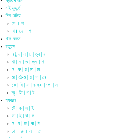
প্রচ্ছদ রচনা
এই মুহূর্তে
দিন-দুনিয়া
দে । শ
বি। দে । শ
খাস-কলম
চতুরঙ্গ
ন | ন্দ | ন | চ | ত্ব | র
খা | না | ত | ল্লা | শ
স | ফ | র | না | মা
মা | ঠে-ম | য় | দা | নে
কে | রি | য়া | র-ক্যা | ম্পা | স
স্মৃ | তি | প | ট
হযবরল
টে | ক | স | ই
ভা | ই | রা | ল
স | হ | জ | পা | ঠ
চা । রু । ল । তা