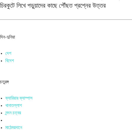
চিরকুটে লিখে পড়ুয়াদের কাছে পৌঁছত প্রশ্নের উত্তর
দিন-দুনিয়া
দেশ
বিদেশ
চতুরঙ্গ
ক্যারিয়ার ক্যাম্পাস
খানাতল্লাশ
নন্দন চত্বর
মাঠেময়দানে