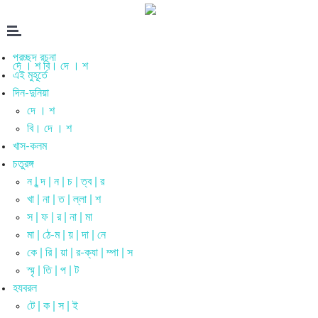
প্রচ্ছদ রচনা
দে । শ
বি। দে । শ
এই মুহূর্তে
দিন-দুনিয়া
দে । শ
বি। দে । শ
খাস-কলম
চতুরঙ্গ
ন | ন্দ | ন | চ | ত্ব | র
খা | না | ত | ল্লা | শ
স | ফ | র | না | মা
মা | ঠে-ম | য় | দা | নে
কে | রি | য়া | র-ক্যা | ম্পা | স
স্মৃ | তি | প | ট
হযবরল
টে | ক | স | ই