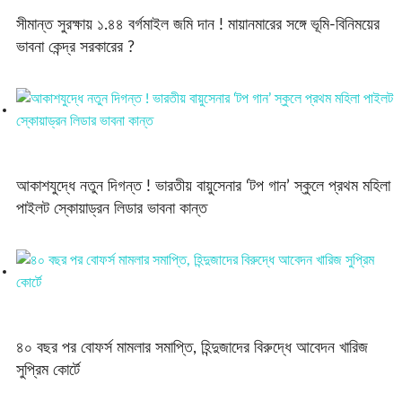
সীমান্ত সুরক্ষায় ১.৪৪ বর্গমাইল জমি দান ! মায়ানমারের সঙ্গে ভূমি-বিনিময়ের
ভাবনা কেন্দ্র সরকারের ?
আকাশযুদ্ধে নতুন দিগন্ত ! ভারতীয় বায়ুসেনার ‘টপ গান’ স্কুলে প্রথম মহিলা
পাইলট স্কোয়াড্রন লিডার ভাবনা কান্ত
‌৪০ বছর পর বোফর্স মামলার সমাপ্তি, হিন্দুজাদের বিরুদ্ধে আবেদন খারিজ
সুপ্রিম কোর্টে