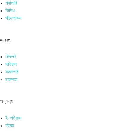
গ্যালারি
ভিডিও
পাঁচফোড়ন
হযবরল
টেকসই
ভাইরাল
সহজপাঠ
চারুলতা
অন্যান্য
ই-পত্রিকা
বইঘর