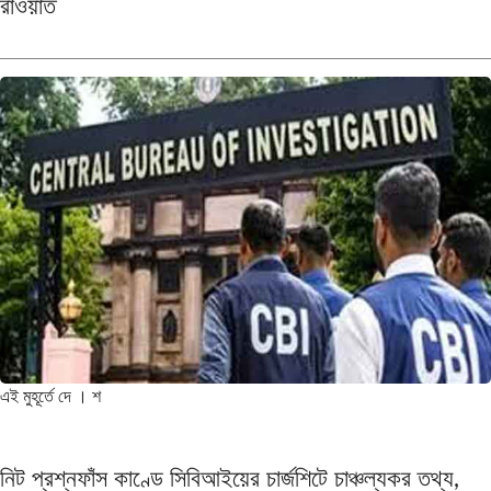
রাওয়াত
এই মুহূর্তে
দে । শ
নিট প্রশ্নফাঁস কাণ্ডে সিবিআইয়ের চার্জশিটে চাঞ্চল্যকর তথ্য,