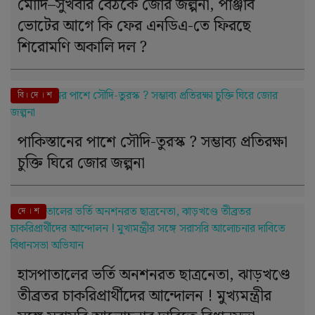
মোদি–সুখবীর বৈঠকে জোর জল্পনা, পাঞ্জাব
ভোটের আগে কি ফের এনডিএ-তে ফিরছে
শিরোমণি অকালি দল ?
বি। দে । শ
পাকিস্তানের পাশে সৌদি-তুরস্ক ? সম্ভাব্য প্রতিরক্ষা
চুক্তি ঘিরে জোর জল্পনা
দে । শ
হাসপাতালের ভর্তি অনশনরত ছাত্রনেতা, ঝাড়খণ্ডে
তীব্রতর চাকরিপ্রার্থীদের আন্দোলন ! মুখ্যমন্ত্রীর