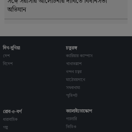
সঙ্গে সরাসরি আলোচনার দাবিতে বিধানসভা
অভিযান
দিন-দুনিয়া
চতুরঙ্গ
দেশ
ক্যারিয়ার ক্যাম্পাস
বিদেশ
খানাতল্লাশ
নন্দন চত্বর
মাঠেময়দানে
সফরনামা
স্মৃতিপট
ক্যালাইডোস্কোপ
রোব-e-বর্ণ
গ্যালারি
ধারাবাহিক
ভিডিও
গল্প