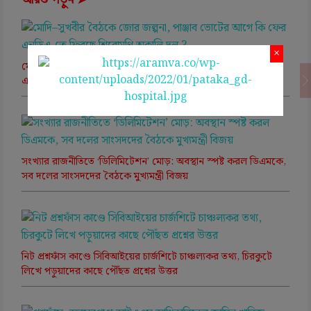
×
মোদি–সুখবীর বৈঠকে জোর জল্পনা, পাঞ্জাব ভোটের আগে কি ফের
এনডিএ-তে ফিরছে শিরোমণি অকালি দল ?
সংখ্যার রাজনীতিতে ‘ডিলিমিটেশন’ মোড়: অবস্থান স্পষ্ট করল ডিএমকে,
সব দলের সাংসদদের বৈঠকে মুখ্যমন্ত্রী বিজয়
নিট প্রশ্নফাঁস কাণ্ডে সিবিআইয়ের চার্জশিটে চাঞ্চল্যকর তথ্য, চিরকুটে
লিখে পড়ুয়াদের কাছে পৌঁছত প্রশ্নের উত্তর