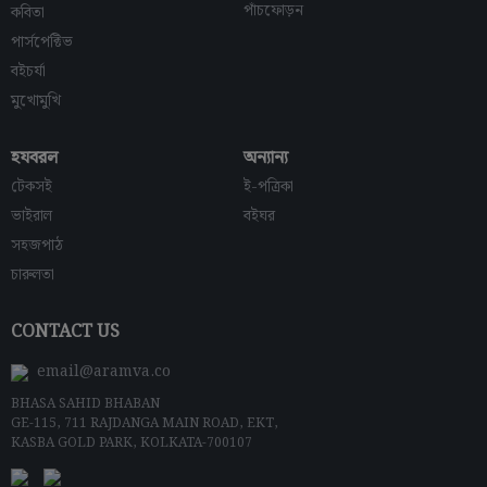
পাঁচফোড়ন
কবিতা
পার্সপেক্টিভ
বইচর্যা
মুখোমুখি
হযবরল
অন্যান্য
টেকসই
ই-পত্রিকা
ভাইরাল
বইঘর
সহজপাঠ
চারুলতা
CONTACT US
email@aramva.co
BHASA SAHID BHABAN
GE-115, 711 RAJDANGA MAIN ROAD, EKT,
KASBA GOLD PARK, KOLKATA-700107