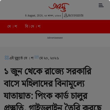
Accounts
8 August, 2026,
২৪ শ্রাবণ, ১৪৩৩
দে । শ
বি। দে । শ
Advertisement
এই মুহূর্তে দে । শ
মে ২০, ২০২৬
১ জুন থেকে রাজ্যে সরকারি
বাসে মহিলাদের বিনামূল্যে
যাতায়াত: পিংক কার্ড চালুর
প্রস্তুতি, গাইডলাইন তৈরি করছে