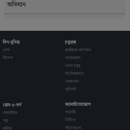
অভিযান
দিন-দুনিয়া
চতুরঙ্গ
দেশ
ক্যারিয়ার ক্যাম্পাস
বিদেশ
খানাতল্লাশ
নন্দন চত্বর
মাঠেময়দানে
সফরনামা
স্মৃতিপট
ক্যালাইডোস্কোপ
রোব-e-বর্ণ
গ্যালারি
ধারাবাহিক
ভিডিও
গল্প
পাঁচফোড়ন
কবিতা