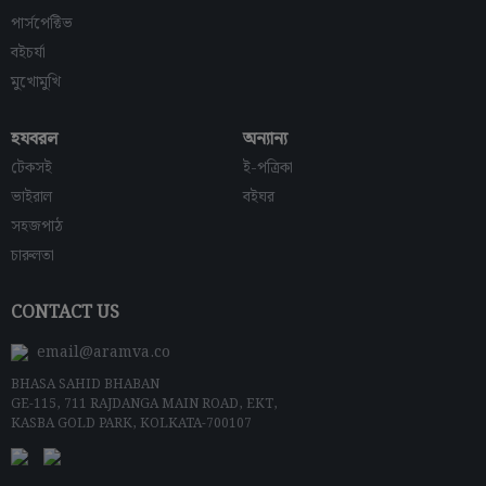
পার্সপেক্টিভ
বইচর্যা
মুখোমুখি
হযবরল
অন্যান্য
টেকসই
ই-পত্রিকা
ভাইরাল
বইঘর
সহজপাঠ
চারুলতা
CONTACT US
email@aramva.co
BHASA SAHID BHABAN
GE-115, 711 RAJDANGA MAIN ROAD, EKT,
KASBA GOLD PARK, KOLKATA-700107