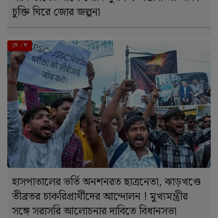
চুক্তি ঘিরে জোর জল্পনা
দে । শ
হাসপাতালের ভর্তি অনশনরত ছাত্রনেতা, ঝাড়খণ্ডে
তীব্রতর চাকরিপ্রার্থীদের আন্দোলন ! মুখ্যমন্ত্রীর
সঙ্গে সরাসরি আলোচনার দাবিতে বিধানসভা