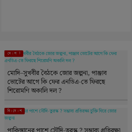
এই মুহূর্তে
দে । শ
মোদি–সুখবীর বৈঠকে জোর জল্পনা, পাঞ্জাব
ভোটের আগে কি ফের এনডিএ-তে ফিরছে
শিরোমণি অকালি দল ?
বি। দে । শ
পাকিস্তানের পাশে সৌদি-তুরস্ক ? সম্ভাব্য প্রতিরক্ষা