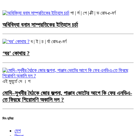
পা | র্স | পে | ক্টি | ভ
রোব-e-বর্ণ
অধিবিদ্যা বনাম সাম্প্রতিকের ইতিহাস চর্চা
ব | ই | চ | র্যা
রোব-e-বর্ণ
‘ঘর’ কোথায় ?
এই মুহূর্তে
দে । শ
মোদি–সুখবীর বৈঠকে জোর জল্পনা, পাঞ্জাব ভোটের আগে কি ফের এনডিএ-
তে ফিরছে শিরোমণি অকালি দল ?
দিন-দুনিয়া
দেশ