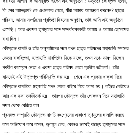
করাবহয় আপনি কি আমন্ত্রীত ছিলেন এই অনুষ্ঠানে ? উত্তরে কৌস্তভ বলেন,
কি সের আমন্ত্রণ? কে এখানকার নেতা, যাঁরা আমায় আমন্ত্রণ করনেন? ছাত্র
পরিষদ, আমার সংগঠনের প্রতিষ্ঠা দিবসের অনুষ্ঠান, তাই আমি এই অনুষ্ঠানে
এসেছি। আর একদল তৃণমূলের সঙ্গে সম্পর্করক্ষাকারী আমায় ও আমার ছেলেদের
বাধা দিল।
কৌস্তভ বাগচি ও তাঁর অনুগামীদের সঙ্গে যখন ছাত্র পরিষদের মহাজাতি সদনের
ভেতর বাকবিতন্ডা, হাতাহাতি মারপিটের দিকে যাচ্ছে, তখন মঞ্চে ভাষণ দিচ্ছেন
প্রবীণ কংগ্রেস নেতা ও একদা ছাত্র পরিষদ নেতা প্রদীপ ভট্টাচার্য। তাঁর
সামনেই এই উত্তপ্ত পরিস্থিতি শুরু হয়। শেষে এক প্রকার ধাক্কা দিয়ে
কৌস্তভ বাগচিকে মহাজাতি সদন থেকে বাইরে নিয়ে আসা হয়। বাইরে বেরিয়েও
আর এক দফা তর্কবিতর্ক হয়। তারপর কৌস্তভ তাঁর লোকজন নিয়ে মহাজাতি
সদন থেকে বেরিয়ে যান।
প্রসঙ্গত সম্প্রতি কৌস্তভ বাগচি কংগ্রেসের একাংশ তৃণমূলের দালালি করছে
বলে অভিযোগ করে বলেন, তৃণমূল চোর, কোনও ভাবেই রাজ্যে তৃণমূলের সঙ্গে