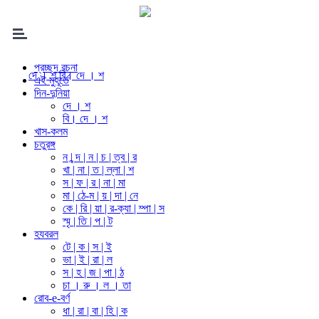
প্রচ্ছদ রচনা
দে । শ
বি। দে । শ
এই মুহূর্তে
দিন-দুনিয়া
দে । শ
বি। দে । শ
খাস-কলম
চতুরঙ্গ
ন | ন্দ | ন | চ | ত্ব | র
খা | না | ত | ল্লা | শ
স | ফ | র | না | মা
মা | ঠে-ম | য় | দা | নে
কে | রি | য়া | র-ক্যা | ম্পা | স
স্মৃ | তি | প | ট
হযবরল
টে | ক | স | ই
ভা | ই | রা | ল
স | হ | জ | পা | ঠ
চা । রু । ল । তা
রোব-e-বর্ণ
ধা | রা | বা | হি | ক