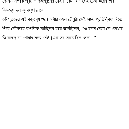
কোনও সম্পর্ক প্রদেশ কংগ্রেসের নেই। কেউ যদি সেই চেষ্টা করেন তার
বিরুদ্ধে দল ব্যবস্থা নেবে।
কৌস্তভের এই বক্তব্য শুনে অধীর রঞ্জন চৌধুরী সেই সময় প্রতিক্রিয়া দিতে
গিয়ে কৌস্তভ বাগচিকে তাচ্ছিল্য করে বলেছিলেন, “ও রকম নেতা কে কোথায়
কি বলছে তা শোনার সময় নেই।এরা সব স্বঘোষিত নেতা।”