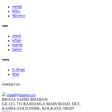
গ্যালারি
ভিডিও
পাঁচফোড়ন
হযবরল
টেকসই
ভাইরাল
সহজপাঠ
চারুলতা
অন্যান্য
ই-পত্রিকা
বইঘর
CONTACT US
email@aramva.co
BHASA SAHID BHABAN
GE-115, 711 RAJDANGA MAIN ROAD, EKT,
KASBA GOLD PARK, KOLKATA-700107