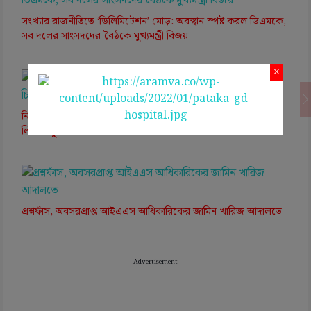
সংখ্যার রাজনীতিতে ‘ডিলিমিটেশন’ মোড়: অবস্থান স্পষ্ট করল ডিএমকে,
সব দলের সাংসদদের বৈঠকে মুখ্যমন্ত্রী বিজয়
×
নিট প্রশ্নফাঁস কাণ্ডে সিবিআইয়ের চার্জশিটে চাঞ্চল্যকর তথ্য, চিরকুটে
লিখে পড়ুয়াদের কাছে পৌঁছত প্রশ্নের উত্তর
প্রশ্নফাঁস, অবসরপ্রাপ্ত আইএএস আধিকারিকের জামিন খারিজ আদালতে
Advertisement