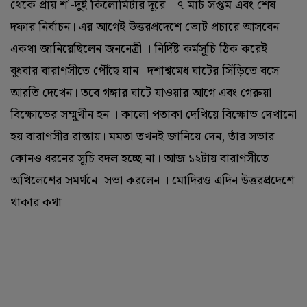
থেকে প্রায় শ’-দুই কিলোমিটার দূরে । ৭ মার্চ সপ্তম এবং শেষ
দফার নির্বাচন। এর আগেই উত্তরপ্রদেশে ভোট প্রচারে আসবেন
একথা জানিয়েছিলেন জননেত্রী । নির্দিষ্ট কর্মসূচি ঠিক করেই
বুধবার বারাণসীতে পৌঁছে যান। দশাশ্বমেধ ঘাটের সিঁড়িতে বসে
আরতি দেখেন। তবে গঙ্গার ঘাটে যাওয়ার আগে এবং গেরুয়া
বিক্ষোভের সম্মুখীন হন । কালো পতাকা দেখিয়ে বিক্ষোভ দেখানো
হয় বারাণসীর রাস্তায়। মমতা তখনই জানিয়ে দেন, তাঁর সভার
কোনও ধরনের সূচি বদল হচ্ছে না। আজ ১২টায় বারাণসীতে
অখিলেশের সমর্থনে সভা করলেন । মোদিরও এদিন উত্তরপ্রদেশে
থাকার কথা।