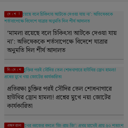
এই মুহূর্তে
দে । শ
‘মামলা রয়েছে বলে চিকিৎসা আটকে দেওয়া যায়
না’: অভিষেককে শর্তসাপেক্ষে বিদেশে যাত্রার
অনুমতি দিল শীর্ষ আদালত
বি। দে । শ
প্রতিরক্ষা চুক্তির পরই সৌদির তেল শোধনাগারে
হাউথির ড্রোন হামলা! প্রশ্নের মুখে নয়া জোটের
কার্যকারিতা
দে । শ
প্রচ্ছদ রচনা