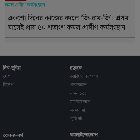
একশো দিনের কাজের বদলে ‘জি-রাম-জি’: প্রথম
মাসেই প্রায় ৫০ শতাংশ কমল গ্রামীণ কর্মসংস্থান
দিন-দুনিয়া
চতুরঙ্গ
দেশ
ক্যারিয়ার ক্যাম্পাস
বিদেশ
খানাতল্লাশ
নন্দন চত্বর
মাঠেময়দানে
সফরনামা
স্মৃতিপট
ক্যালাইডোস্কোপ
রোব-e-বর্ণ