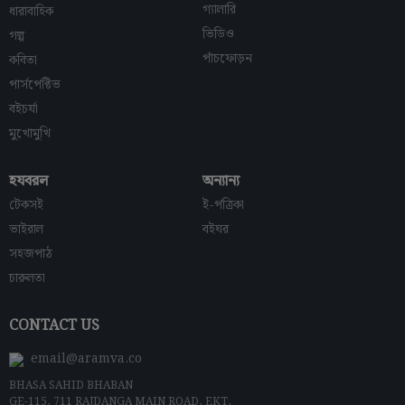
গ্যালারি
ধারাবাহিক
ভিডিও
গল্প
পাঁচফোড়ন
কবিতা
পার্সপেক্টিভ
বইচর্যা
মুখোমুখি
হযবরল
অন্যান্য
টেকসই
ই-পত্রিকা
ভাইরাল
বইঘর
সহজপাঠ
চারুলতা
CONTACT US
email@aramva.co
BHASA SAHID BHABAN
GE-115, 711 RAJDANGA MAIN ROAD, EKT,