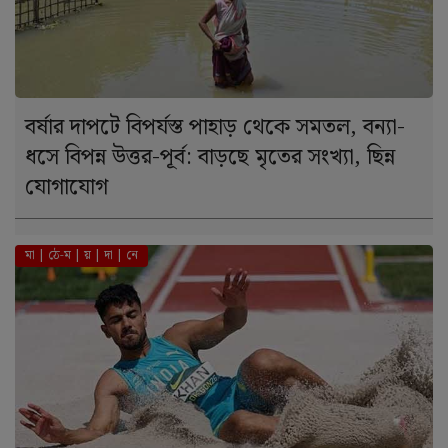
বর্ষার দাপটে বিপর্যস্ত পাহাড় থেকে সমতল, বন্যা-
ধসে বিপন্ন উত্তর-পূর্ব: বাড়ছে মৃতের সংখ্যা, ছিন্ন
যোগাযোগ
মা | ঠে-ম | য় | দা | নে