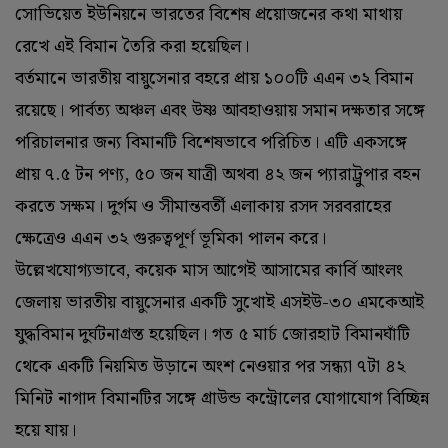
সোভিয়েত ইউনিয়নে ভারতের বিশেষ প্রয়োজনের কথা মাথায়
রেখে এই বিমান তৈরি করা হয়েছিল।
বর্তমানে ভারতীয় বায়ুসেনার বহরে প্রায় ১০০টি এএন ৩২ বিমান
রয়েছে। পার্বত্য অঞ্চল এবং উষ্ণ আবহাওয়ায় সমান দক্ষতার সঙ্গে
পরিচালনার জন্য বিমানটি বিশেষভাবে পরিচিত। এটি একসঙ্গে
প্রায় ৭.৫ টন পণ্য, ৫০ জন যাত্রী অথবা ৪২ জন প্যারাট্রুপার বহন
করতে সক্ষম। দুর্গম ও সীমান্তবর্তী এলাকায় রসদ সরবরাহের
ক্ষেত্রেও এএন ৩২ গুরুত্বপূর্ণ ভূমিকা পালন করে।
উল্লেখযোগ্যভাবে, কয়েক মাস আগেই আসামের কার্বি আংলং
জেলায় ভারতীয় বায়ুসেনার একটি সুখোই এসইউ-৩০ এমকেআই
যুদ্ধবিমান দুর্ঘটনাগ্রস্ত হয়েছিল। গত ৫ মার্চ জোরহাট বিমানঘাঁটি
থেকে একটি নিয়মিত উড়ানে অংশ নেওয়ার পর সন্ধ্যা ৭টা ৪২
মিনিট নাগাদ বিমানটির সঙ্গে গ্রাউন্ড কন্ট্রোলের যোগাযোগ বিচ্ছিন্ন
হয়ে যায়।