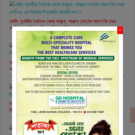
মোদি–সুখবীর বৈঠকে জোর জল্পনা, পাঞ্জাব ভোটের আগে কি ফের
এনডিএ-তে ফিরছে শিরোমণি অকালি দল ?
×
সংখ্যার রাজনীতিতে ‘ডিলিমিটেশন’ মোড়: অবস্থান স্পষ্ট করল ডিএমকে,
সব দলের সাংসদদের বৈঠকে মুখ্যমন্ত্রী বিজয়
নিট প্রশ্নফাঁস কাণ্ডে সিবিআইয়ের চার্জশিটে চাঞ্চল্যকর তথ্য, চিরকুটে
লিখে পড়ুয়াদের কাছে পৌঁছত প্রশ্নের উত্তর