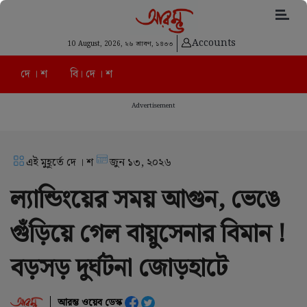
Accounts
10 August, 2026,
২৬ শ্রাবণ, ১৪৩৩
দে । শ
বি। দে । শ
Advertisement
এই মুহূর্তে দে । শ
জুন ১৩, ২০২৬
ল্যান্ডিংয়ের সময় আগুন, ভেঙে
গুঁড়িয়ে গেল বায়ুসেনার বিমান !
বড়সড় দুর্ঘটনা জোড়হাটে
আরম্ভ ওয়েব ডেস্ক