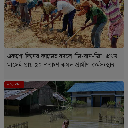
একশো দিনের কাজের বদলে ‘জি-রাম-জি’: প্রথম
মাসেই প্রায় ৫০ শতাংশ কমল গ্রামীণ কর্মসংস্থান
দে । শ
প্রচ্ছদ রচনা