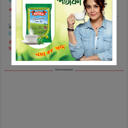
প্রশ্নফাঁস, অবসরপ্রাপ্ত আইএএস আধিকারিকের জামিন খারিজ আদালতে
সীমান্ত সুরক্ষায় ১.৪৪ বর্গমাইল জমি দান ! মায়ানমারের সঙ্গে ভূমি-
বিনিময়ের ভাবনা কেন্দ্র সরকারের ?
Advertisement