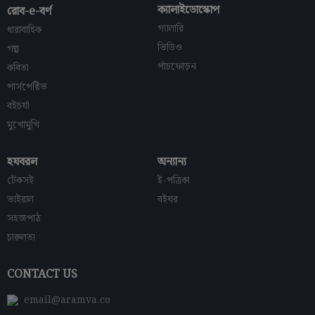
ক্যালাইডোস্কোপ
রোব-e-বর্ণ
গ্যালারি
ধারাবাহিক
ভিডিও
গল্প
পাঁচফোড়ন
কবিতা
পার্সপেক্টিভ
বইচর্যা
মুখোমুখি
হযবরল
অন্যান্য
টেকসই
ই-পত্রিকা
ভাইরাল
বইঘর
সহজপাঠ
চারুলতা
CONTACT US
email@aramva.co