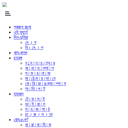
প্রচ্ছদ রচনা
এই মুহূর্তে
দিন-দুনিয়া
দে । শ
বি। দে । শ
খাস-কলম
চতুরঙ্গ
ন | ন্দ | ন | চ | ত্ব | র
খা | না | ত | ল্লা | শ
স | ফ | র | না | মা
মা | ঠে-ম | য় | দা | নে
কে | রি | য়া | র-ক্যা | ম্পা | স
স্মৃ | তি | প | ট
হযবরল
টে | ক | স | ই
ভা | ই | রা | ল
স | হ | জ | পা | ঠ
চা । রু । ল । তা
রোব-e-বর্ণ
ধা | রা | বা | হি | ক