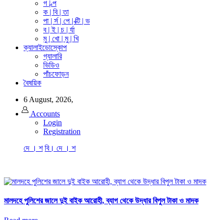
গ | ল্প
ক | বি | তা
পা | র্স | পে | ক্টি | ভ
ব | ই | চ | র্যা
মু | খো | মু | খি
ক্যালাইডোস্কোপ
গ্যালারি
ভিডিও
পাঁচফোড়ন
বৈষয়িক
6 August, 2026,
Accounts
Login
Registration
দে । শ
বি। দে । শ
মালদহে পুলিশের জালে দুই বাইক আরোহী, ব্যাগ থেকে উদ্ধার বিপুল টাকা ও মাদক