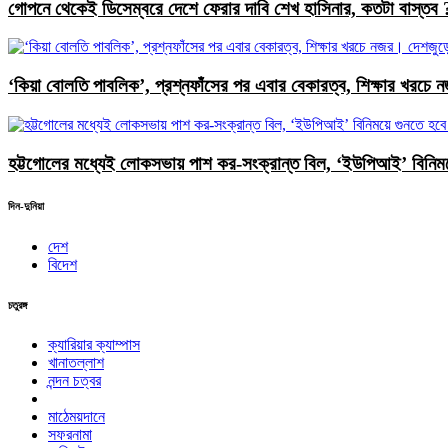
গোপনে থেকেই ডিসেম্বরে দেশে ফেরার দাবি শেখ হাসিনার, কতটা বাস্তব 
‘কিয়া বোলতি পাবলিক’, প্রশ্নফাঁসের পর এবার বেকারত্ব, শিক্ষার খরচে 
হট্টগোলের মধ্যেই লোকসভায় পাশ কর-সংক্রান্ত বিল, ‘ইউপিআই’ বিনিময়
দিন-দুনিয়া
দেশ
বিদেশ
চতুরঙ্গ
ক্যারিয়ার ক্যাম্পাস
খানাতল্লাশ
নন্দন চত্বর
মাঠেময়দানে
সফরনামা