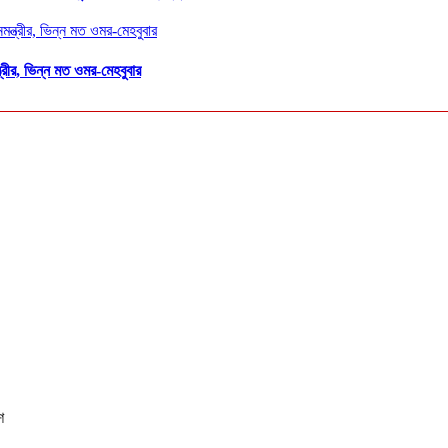
ত্রীর, ভিন্ন মত ওমর-মেহবুবার
শ