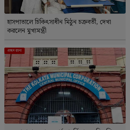
হাসপাতালে চিকিৎসাধীন মিঠুন চক্রবর্তী, দেখা
করলেন মুখ্যমন্ত্রী
দে । শ
প্রচ্ছদ রচনা