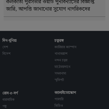
কলকাতা পুরসভার ওয়ার্ড পুনর্বিন্যাসের বিজ্ঞপ্তি
জারি, আপত্তি জানানোর সুযোগ নাগরিকদের
দিন-দুনিয়া
চতুরঙ্গ
দেশ
ক্যারিয়ার ক্যাম্পাস
বিদেশ
খানাতল্লাশ
নন্দন চত্বর
মাঠেময়দানে
সফরনামা
স্মৃতিপট
ক্যালাইডোস্কোপ
রোব-e-বর্ণ
গ্যালারি
ধারাবাহিক
ভিডিও
গল্প