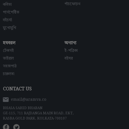
পাঁচফোড়ন
কবিতা
পার্সপেক্টিভ
বইচর্যা
মুখোমুখি
হযবরল
অন্যান্য
টেকসই
ই-পত্রিকা
ভাইরাল
বইঘর
সহজপাঠ
চারুলতা
CONTACT US
email@aramva.co
BHASA SAHID BHABAN
GE-115, 711 RAJDANGA MAIN ROAD, EKT,
KASBA GOLD PARK, KOLKATA-700107