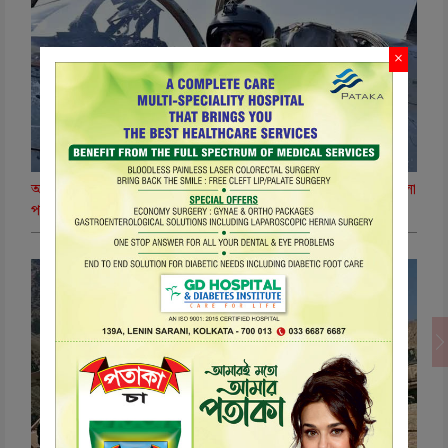
×
আকাশযুদ্ধে নতুন দিগন্ত ! ভারতীয় বায়ুসেনার ‘টপ গান’ স্কুলে প্রথম মহিলা
পাইলট স্কোয়াড্রন লিডার ভাবনা কান্ত