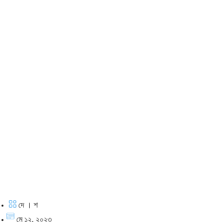
দে । শ
মে ১২, ২০২৩