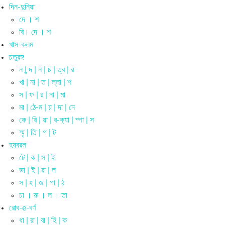
দিন-দুনিয়া
দে । শ
বি। দে । শ
খাস-কলম
চতুরঙ্গ
ন | ন্দ | ন | চ | ত্ব | র
খা | না | ত | ল্লা | শ
স | ফ | র | না | মা
মা | ঠে-ম | য় | দা | নে
কে | রি | য়া | র-ক্যা | ম্পা | স
স্মৃ | তি | প | ট
হযবরল
টে | ক | স | ই
ভা | ই | রা | ল
স | হ | জ | পা | ঠ
চা । রু । ল । তা
রোব-e-বর্ণ
ধা | রা | বা | হি | ক