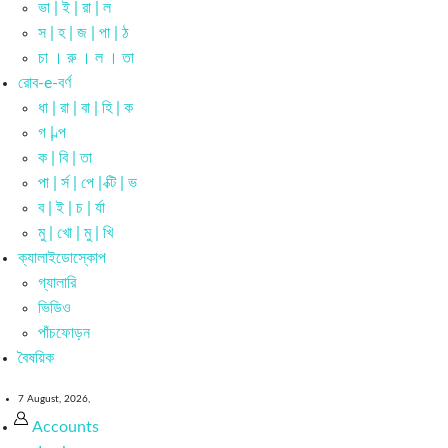
ভা | ই | রা | ল
স | হ | জ | পা | ঠ
চা । রু । ল । তা
রোব-e-বর্ণ
ধা | রা | বা | হি | ক
গ | ল্প
ক | বি | তা
পা | র্স | পে | ক্টি | ভ
ব | ই | চ | র্যা
মু | খো | মু | খি
ক্যালাইডোস্কোপ
গ্যালারি
ভিডিও
পাঁচফোড়ন
বৈষয়িক
7 August, 2026,
Accounts