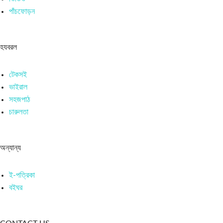
পাঁচফোড়ন
হযবরল
টেকসই
ভাইরাল
সহজপাঠ
চারুলতা
অন্যান্য
ই-পত্রিকা
বইঘর