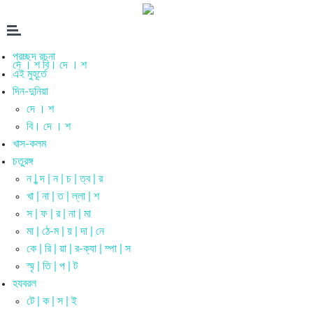
প্রচ্ছদ রচনা
দে । শ
বি। দে । শ
এই মুহূর্তে
দিন-দুনিয়া
দে । শ
বি। দে । শ
খাস-কলম
চতুরঙ্গ
ন | ন্দ | ন | চ | ত্ব | র
খা | না | ত | ল্লা | শ
স | ফ | র | না | মা
মা | ঠে-ম | য় | দা | নে
কে | রি | য়া | র-ক্যা | ম্পা | স
স্মৃ | তি | প | ট
হযবরল
টে | ক | স | ই