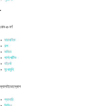
রোব-e-বর্ণ
ধারাবাহিক
গল্প
কবিতা
পার্সপেক্টিভ
বইচর্যা
মুখোমুখি
ক্যালাইডোস্কোপ
গ্যালারি
ভিডিও