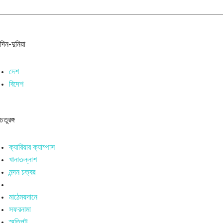
দিন-দুনিয়া
দেশ
বিদেশ
চতুরঙ্গ
ক্যারিয়ার ক্যাম্পাস
খানাতল্লাশ
নন্দন চত্বর
মাঠেময়দানে
সফরনামা
স্মৃতিপট