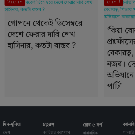
বি। দে । শ
এই মুহূর্তে
দে । শ
গোপনে থেকেই ডিসেম্বরে
‘কিয়া ব
দেশে ফেরার দাবি শেখ
প্রশ্নফাঁ
হাসিনার, কতটা বাস্তব ?
বেকারত্ব,
নজর। দে
অভিযানে
পার্টি’
দিন-দুনিয়া
চতুরঙ্গ
ক্যালাই
রোব-e-বর্ণ
দেশ
ক্যারিয়ার ক্যাম্পাস
গ্যালারি
ধারাবাহিক