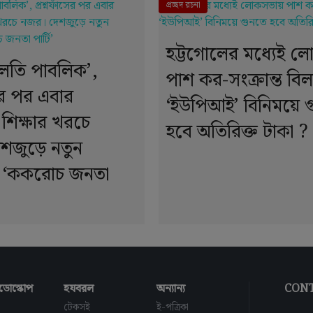
দে । শ
প্রচ্ছদ রচনা
হট্টগোলের মধ্যেই 
োলতি পাবলিক’,
পাশ কর-সংক্রান্ত বিল
সের পর এবার
‘ইউপিআই’ বিনিময়ে 
 শিক্ষার খরচে
হবে অতিরিক্ত টাকা ?
শজুড়ে নতুন
 ‘ককরোচ জনতা
ডোস্কোপ
হযবরল
অন্যান্য
CONT
টেকসই
ই-পত্রিকা