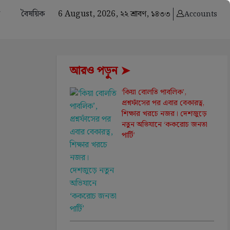
বৈষয়িক
6 August, 2026,
২২ শ্রাবণ, ১৪৩৩
Accounts
আরও পড়ুন ➤
‘কিয়া বোলতি পাবলিক’,
প্রশ্নফাঁসের পর এবার বেকারত্ব,
শিক্ষার খরচে নজর। দেশজুড়ে
নতুন অভিযানে ‘ককরোচ জনতা
পার্টি’