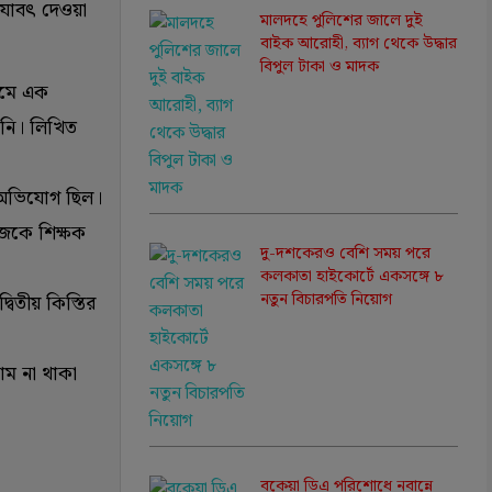
এ যাবৎ দেওয়া
মালদহে পুলিশের জালে দুই
বাইক আরোহী, ব্যাগ থেকে উদ্ধার
বিপুল টাকা ও মাদক
ামে এক
ন নি। লিখিত
 অভিযোগ ছিল।
েকে শিক্ষক
দু-দশকেরও বেশি সময় পরে
কলকাতা হাইকোর্টে একসঙ্গে ৮
নতুন বিচারপতি নিয়োগ
বিতীয় কিস্তির
াম না থাকা
বকেয়া ডিএ পরিশোধে নবান্নে