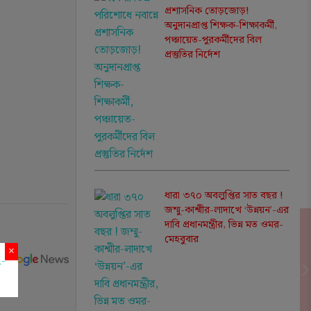
প্রশাসনিক তোড়জোড়!
অনুদানপ্রাপ্ত শিক্ষক-শিক্ষাকর্মী,
পঞ্চায়েত-পুরকর্মীদের বিল
প্রস্তুতির নির্দেশ
ধারা ৩৭০ অবলুপ্তির সাত বছর !
জম্মু-কাশ্মীর-লাদাখে ‘উন্নয়ন’-এর
দাবি প্রধানমন্ত্রীর, ভিন্ন মত ওমর-
মেহবুবার
×