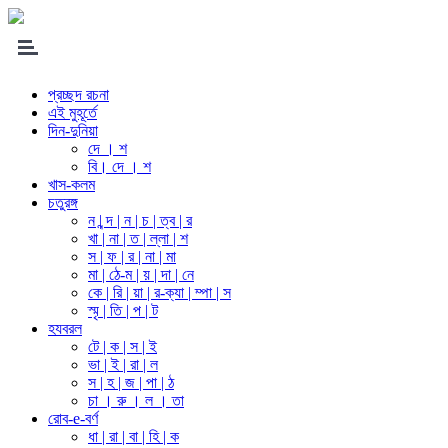
প্রচ্ছদ রচনা
এই মুহূর্তে
দিন-দুনিয়া
দে । শ
বি। দে । শ
খাস-কলম
চতুরঙ্গ
ন | ন্দ | ন | চ | ত্ব | র
খা | না | ত | ল্লা | শ
স | ফ | র | না | মা
মা | ঠে-ম | য় | দা | নে
কে | রি | য়া | র-ক্যা | ম্পা | স
স্মৃ | তি | প | ট
হযবরল
টে | ক | স | ই
ভা | ই | রা | ল
স | হ | জ | পা | ঠ
চা । রু । ল । তা
রোব-e-বর্ণ
ধা | রা | বা | হি | ক