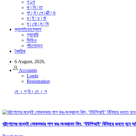
গ | ল্প
ক | বি | তা
পা | র্স | পে | ক্টি | ভ
ব | ই | চ | র্যা
মু | খো | মু | খি
ক্যালাইডোস্কোপ
গ্যালারি
ভিডিও
পাঁচফোড়ন
বৈষয়িক
6 August, 2026,
Accounts
Login
Registration
দে । শ
বি। দে । শ
হট্টগোলের মধ্যেই লোকসভায় পাশ কর-সংক্রান্ত বিল, ‘ইউপিআই’ বিনিময়ে গুনতে হবে অত