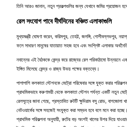
তিনি আরও জানান, নতুন প্রকল্পগুলির জন্য যেখানে জমির প্রয়োজন হ
রেল সংযোগ পাবে দীর্ঘদিনের বঞ্চিত এলাকাগুলি
মুখ্যমন্ত্রী ঘোষণা করেন, করিমপুর, তেহট্ট, জলঙ্গি, গোপীবল্লভপুর, নয়
ফলে সাধারণ মানুষের যাতায়াত সহজ হবে এবং সংশ্লিষ্ট এলাকার অর্থনৈ
নবান্নের এই বৈঠককে কেন্দ্র করে রাজ্যের রেল পরিকাঠামো উন্নয়নে 
ইঙ্গিত মিলেছে কেন্দ্র ও রাজ্য উভয় পক্ষের বক্তব্যে।
পাশাপাশি কলকাতা স্টেশনকে মেট্রো পরিষেবার সঙ্গে যুক্ত করার পরিকল
প্রাথমিকভাবে করুণাময়ী থেকে কলকাতা স্টেশন পর্যন্ত একটি নতুন মেট
রেলসূত্রে জানা গেছে, প্রস্তাবিত রুটটি ক্ষুদিরাম বসু রোড, বাগজোলা
নেটওয়ার্কের সঙ্গে সহজেই সংযুক্ত করা সম্ভব হবে বলে মনে করা হচ্ছে
প্রাথমিক পরিকল্পনা অনুযায়ী, রুটের বড় অংশই খালের উপর দিয়ে যাওয়ার 