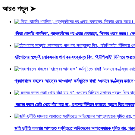
আরও পড়ুন ➤
‘কিয়া বোলতি পাবলিক’, প্রশ্নফাঁসের পর এবার বেকারত্ব, শিক্ষার খরচে নজর। দে
হট্টগোলের মধ্যেই লোকসভায় পাশ কর-সংক্রান্ত বিল, ‘ইউপিআই’ বিনিময়ে গুনতে
প্রয়াগরাজে রাহুলের ‘ছাত্রের আওয়াজ’ কর্মসূচিতে বাধা! ‘এভাবে কণ্ঠস্বর দমাত
‘জলের বদলে ডেটা খেয়ে বাঁচা যায় না’, গুগলের বিলিয়ন ডলারের প্রকল্প ঘিরে বাড়ছে 
জমি-দুর্নীতি মামলায় আপাতত স্বস্তিতে অভিষেকের আপ্তসহায়ক সুমিত রায়, পরবর্ত