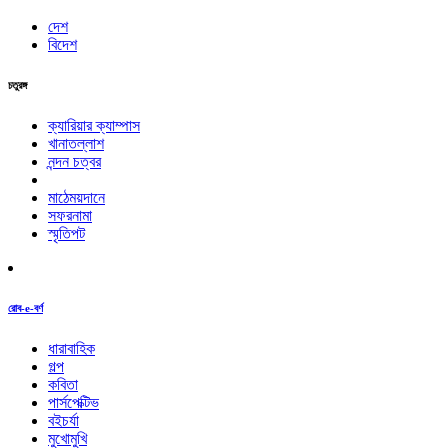
দেশ
বিদেশ
চতুরঙ্গ
ক্যারিয়ার ক্যাম্পাস
খানাতল্লাশ
নন্দন চত্বর
মাঠেময়দানে
সফরনামা
স্মৃতিপট
রোব-e-বর্ণ
ধারাবাহিক
গল্প
কবিতা
পার্সপেক্টিভ
বইচর্যা
মুখোমুখি