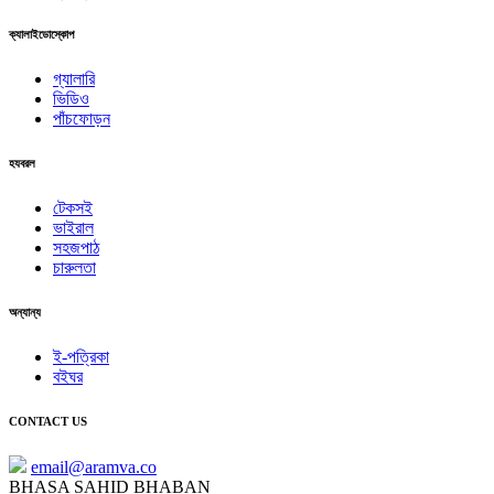
ক্যালাইডোস্কোপ
গ্যালারি
ভিডিও
পাঁচফোড়ন
হযবরল
টেকসই
ভাইরাল
সহজপাঠ
চারুলতা
অন্যান্য
ই-পত্রিকা
বইঘর
CONTACT US
email@aramva.co
BHASA SAHID BHABAN