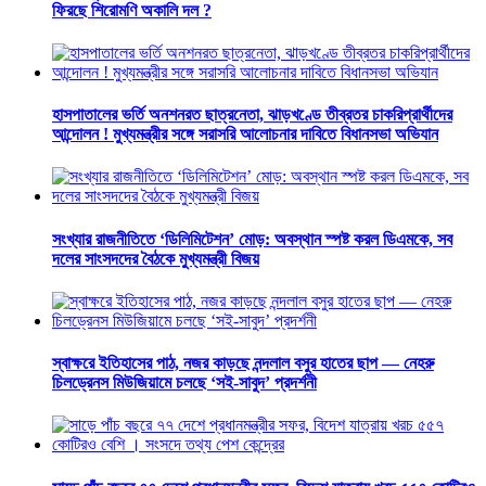
ফিরছে শিরোমণি অকালি দল ?
হাসপাতালের ভর্তি অনশনরত ছাত্রনেতা, ঝাড়খণ্ডে তীব্রতর চাকরিপ্রার্থীদের
আন্দোলন ! মুখ্যমন্ত্রীর সঙ্গে সরাসরি আলোচনার দাবিতে বিধানসভা অভিযান
সংখ্যার রাজনীতিতে ‘ডিলিমিটেশন’ মোড়: অবস্থান স্পষ্ট করল ডিএমকে, সব
দলের সাংসদদের বৈঠকে মুখ্যমন্ত্রী বিজয়
স্বাক্ষরে ইতিহাসের পাঠ, নজর কাড়ছে নন্দলাল বসুর হাতের ছাপ — নেহরু
চিলড্রেনস মিউজিয়ামে চলছে ‘সই-সাবুদ’ প্রদর্শনী