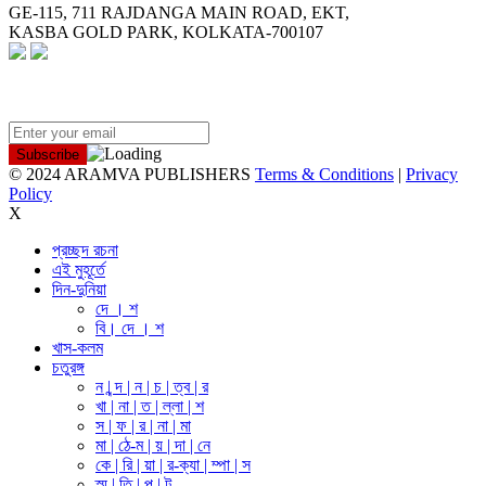
GE-115, 711 RAJDANGA MAIN ROAD, EKT,
KASBA GOLD PARK, KOLKATA-700107
NEWSLETTER
© 2024 ARAMVA PUBLISHERS
Terms & Conditions
|
Privacy
Policy
X
প্রচ্ছদ রচনা
এই মুহূর্তে
দিন-দুনিয়া
দে । শ
বি। দে । শ
খাস-কলম
চতুরঙ্গ
ন | ন্দ | ন | চ | ত্ব | র
খা | না | ত | ল্লা | শ
স | ফ | র | না | মা
মা | ঠে-ম | য় | দা | নে
কে | রি | য়া | র-ক্যা | ম্পা | স
স্মৃ | তি | প | ট