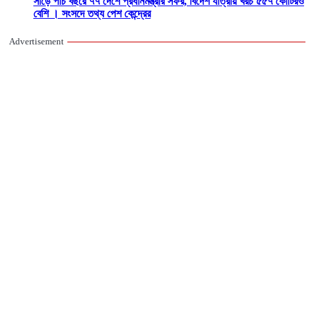
সাড়ে পাঁচ বছরে ৭৭ দেশে প্রধানমন্ত্রীর সফর, বিদেশ যাত্রায় খরচ ৫৫৭ কোটিরও
বেশি । সংসদে তথ্য পেশ কেন্দ্রের
Advertisement