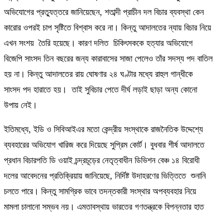
অভিযোগের প্রত্যুত্তরে জানিয়েছেন, শতাব্দী প্রাচীন দল বিচার ব্যবস্থা কেন
কারোর ওপরই চাপ সৃষ্টিতে বিশ্বাস করে না। কিন্তু আদালতের ন্যায় বিচার নিয়ে
এখন সংশয় তৈরি হয়েছে। কারণ দলিত চিকিৎসককে হত্যার অভিযোগে
বিজেপি সাংসদ তিন বছরের জন্য কারাবাসের সাজা পেলেও তাঁর সদস্য পদ বাতিল
হয় না। কিন্তু আদালতের রায় ঘোষণার ২৪ ঘণ্টার মধ্যে রাহুল গান্ধীকে
সাংসদ পদ হারাতে হয়। তাই সুবিচার পেতে দীর্ঘ লড়াই ছাড়া অন্য কোনো
উপায় নেই।
ইতিমধ্যে, ইডি ও সিবিআইএর মতো কেন্দ্রীয় সংস্থাকে রাজনৈতিক উদ্দেশ্যে
ব্যবহারের অভিযোগ খারিজ করে দিয়েছে সুপ্রিম কোর্ট। বুধবার শীর্ষ আদালতে
প্রধান বিচারপতি ডি ওয়াই চন্দ্রচূড়ের নেতৃত্বাধীন ডিভিশন বেঞ্চ ১৪ বিরোধী
দলের আবেদনের প্রতিক্রিয়ায় জানিয়েছে, নির্দিষ্ট উদাহরণের ভিত্তিতে শুনানি
চলতে পারে। কিন্তু সামগ্রিক ভাবে তদন্তকারী সংস্থার অপব্যবহার নিয়ে
মামলা চালানো সম্ভব নয়। এমতাবস্থায় ভারতের গণতন্ত্রকে বিপন্নতার হাত