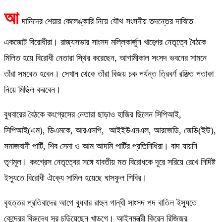
আ
দানিদের শেয়ার কেলেঙ্কারি নিয়ে যৌথ সংসদীয় তদন্তের দাবিতে
একজোট বিরোধীরা। রাজ্যসভার সাংসদ মল্লিকার্জুন খাড়্গের নেতৃত্বে বৈঠকে
মিলিত হয়ে বিরোধী নেতারা স্থির করেছেন, আগামীকাল সংসদ ভবনের সামনে
তাঁরা সমবেত হবেন। সেখান থেকে তাঁরা বিজয় চক পর্যন্ত ত্রিবর্ণ রঞ্জিত পতাকা
নিয়ে মিছিল করবেন।
বুধবারের বৈঠকে কংগ্রেসের নেতারা ছাড়াও হাজির ছিলেন সিপিআই,
সিপিআই(এম), ডিএমকে, আরএসপি, আইইউএমএল, আরজেডি, জেডি(ইউ),
সমাজবাদী পার্টি, শিব সেনা ও আম আদমি পার্টির প্রতিনিধিরা। বাদ যায়নি
তৃণমূল। কংগ্রেস নেতৃত্বের সঙ্গে যাবতীয় মত বিরোধকে দূরে সরিয়ে রেখে নির্দিষ্ট
ইস্যুতে বিরোধী ঐক্যে সামিল হয়েছে ঘাসফুল শিবির।
বৃহত্তর প্রতিবাদের আগে বুধবার রাহুল গান্ধী সাংসদ পদ বাতিল ইস্যুতে
কেন্দ্রের বিরুদ্ধে সুর চড়িয়েছেন খাড়গে। আইনমন্ত্রী কিরেন রিজিজুর