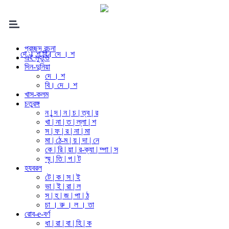
প্রচ্ছদ রচনা
দে । শ
বি। দে । শ
এই মুহূর্তে
দিন-দুনিয়া
দে । শ
বি। দে । শ
খাস-কলম
চতুরঙ্গ
ন | ন্দ | ন | চ | ত্ব | র
খা | না | ত | ল্লা | শ
স | ফ | র | না | মা
মা | ঠে-ম | য় | দা | নে
কে | রি | য়া | র-ক্যা | ম্পা | স
স্মৃ | তি | প | ট
হযবরল
টে | ক | স | ই
ভা | ই | রা | ল
স | হ | জ | পা | ঠ
চা । রু । ল । তা
রোব-e-বর্ণ
ধা | রা | বা | হি | ক