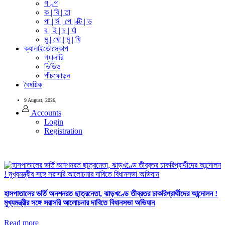
গ | ল্প
ক | বি | তা
পা | র্স | পে | ক্টি | ভ
ব | ই | চ | র্যা
মু | খো | মু | খি
ক্যালাইডোস্কোপ
গ্যালারি
ভিডিও
পাঁচফোড়ন
বৈষয়িক
9 August, 2026,
Accounts
Login
Registration
হাসপাতালের ভর্তি অনশনরত ছাত্রনেতা, ঝাড়খণ্ডে তীব্রতর চাকরিপ্রার্থীদের আন্দোলন !
মুখ্যমন্ত্রীর সঙ্গে সরাসরি আলোচনার দাবিতে বিধানসভা অভিযান
Read more