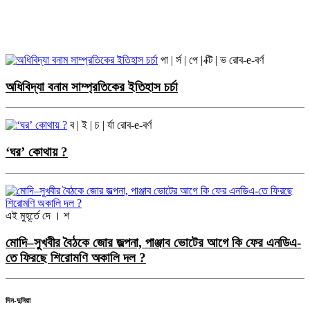
পা | র্স | পে | ক্টি | ভ
রোব-e-বর্ণ
অধিবিদ্যা বনাম সাম্প্রতিকের ইতিহাস চর্চা
ব | ই | চ | র্যা
রোব-e-বর্ণ
‘ঘর’ কোথায় ?
এই মুহূর্তে
দে । শ
মোদি–সুখবীর বৈঠকে জোর জল্পনা, পাঞ্জাব ভোটের আগে কি ফের এনডিএ-
তে ফিরছে শিরোমণি অকালি দল ?
দিন-দুনিয়া