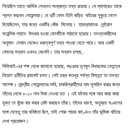
গিয়েছিল তাতে আর্থিক লেনদেন সংক্রান্ত তথ্য রয়েছে। সে ব্যাপারেও তাকে
প্রশ্ন করবেন গোয়েন্দারা। যে দুটি ফোন তিনি বাড়ির বাইরের পুকুরে ফেলে
দিয়েছিলেন, তার মধ্যে একটির খোঁজ মিলেছে। হায়দ্রাবাদের সেন্ট্রাল
ফরেন্সিক ল্যাবে উদ্ধার হওয়া ফোনটিকে পাঠানো হয়েছে। তদন্তকারীদের
অনুমান সেখান থেকেও গুরুত্বপূর্ণ তথ্য পাওয়া যেতে পারে। আর একটি
ফোনের সন্ধান এখনও মেলেনি। তার সন্ধান চলছে,
সিবিআই-এর পক্ষ থেকে জানানো হয়েছে, বড়ঞার তৃণমূল বিধায়কের নেতৃত্বে
নিয়োগ দুর্নীতির র‌্যাকেট চলত। সেই চক্র কতদূর পর্যন্ত বিস্তৃত তা তদন্ত
সাপেক্ষ। কেন্দ্রীয় গোয়েন্দাদের দাবি, চাকরিপ্রার্থীদের নাম সুপারিশ করার জন্য
তাঁদের থেকে ৮-১০ লাখ টাকা নেওয়া হত । এই ঘটনার সঙ্গে আর কারা কারা
যুক্ত তা খুঁজে বার করার চেষ্টা করছেন তাঁরা। তাঁদের ধারণা, অনুব্রত মণ্ডলের
সঙ্গে যেহেতু তার ঘনিষ্ঠতা ছিল, তাই গোরু পাচার কাণ্ডেও তাঁর ভূমিকা খতিয়ে
দেখা প্রয়োজন।