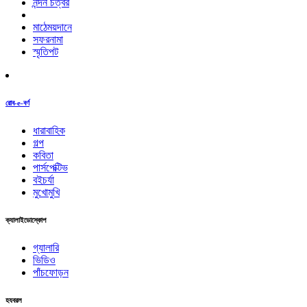
নন্দন চত্বর
মাঠেময়দানে
সফরনামা
স্মৃতিপট
রোব-e-বর্ণ
ধারাবাহিক
গল্প
কবিতা
পার্সপেক্টিভ
বইচর্যা
মুখোমুখি
ক্যালাইডোস্কোপ
গ্যালারি
ভিডিও
পাঁচফোড়ন
হযবরল