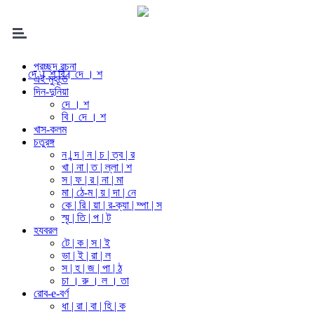
প্রচ্ছদ রচনা
দে । শ
বি। দে । শ
এই মুহূর্তে
দিন-দুনিয়া
দে । শ
বি। দে । শ
খাস-কলম
চতুরঙ্গ
ন | ন্দ | ন | চ | ত্ব | র
খা | না | ত | ল্লা | শ
স | ফ | র | না | মা
মা | ঠে-ম | য় | দা | নে
কে | রি | য়া | র-ক্যা | ম্পা | স
স্মৃ | তি | প | ট
হযবরল
টে | ক | স | ই
ভা | ই | রা | ল
স | হ | জ | পা | ঠ
চা । রু । ল । তা
রোব-e-বর্ণ
ধা | রা | বা | হি | ক