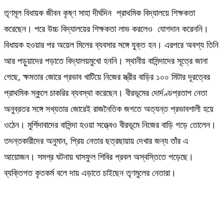
তৃণমূল বিধায়ক জীবন কৃষ্ণ সাহা দীর্ঘদিন প্রাথমিক বিদ্যালয়ে শিক্ষকতা
করেছেন। পরে উচ্চ বিদ্যালয়ের শিক্ষকতা লাভ করলেও যোগদান করেননি।
বিধায়ক হওয়ার পর অয়েল মিলের ব্যবসার সঙ্গে যুক্ত হন। এরপরে অবশ্য তিনি
আর পড়ুয়াদের পড়াতে বিদ্যালয়মুখো হননি। স্থানীয় বাসিন্দাদের সূত্রে জানা
গেছে, ক্ষমতার জোরে প্রভাব খাটিয়ে নিজের স্ত্রীর বাড়ির ১০০ মিটার দূরত্বের
প্রাথমিক স্কুলে চাকরির ব্যবস্থা করেছেন। বীরভূমের দোর্দণ্ডপ্রতাপ নেতা
অনুব্রতর সঙ্গে সখ্যতার জোরেই রাজনৈতিক জগতে অত্যন্ত প্রভাবশালী হয়ে
ওঠেন। মুর্শিদাবাদের বাসিন্দা হওয়া সত্ত্বেও বীরভূমে নিজের বাড়ি গড়ে তোলেন।
তদন্তকারীদের অনুমান, প্রিয় নেতার ছত্রছায়ায় দেখার জন্য তাঁর এ
আয়োজন। সমগ্র ঘটনায় ঘাসফুল শিবির প্রবল অস্বস্তিতে পড়েছে।
ব্যক্তিগত কৃতকর্ম বলে দায় এড়াতে চাইছেন তৃণমুলের নেতারা।