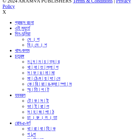
© 2024 ARAMVA PUBLISHERS
Terms & Conditions
|
Privacy
Policy
X
প্রচ্ছদ রচনা
এই মুহূর্তে
দিন-দুনিয়া
দে । শ
বি। দে । শ
খাস-কলম
চতুরঙ্গ
ন | ন্দ | ন | চ | ত্ব | র
খা | না | ত | ল্লা | শ
স | ফ | র | না | মা
মা | ঠে-ম | য় | দা | নে
কে | রি | য়া | র-ক্যা | ম্পা | স
স্মৃ | তি | প | ট
হযবরল
টে | ক | স | ই
ভা | ই | রা | ল
স | হ | জ | পা | ঠ
চা । রু । ল । তা
রোব-e-বর্ণ
ধা | রা | বা | হি | ক
গ | ল্প