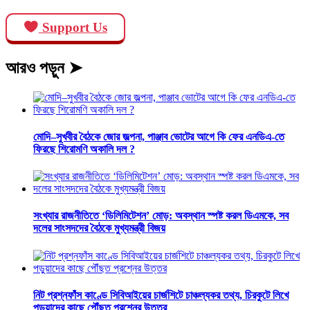
Support Us
আরও পড়ুন ➤
মোদি–সুখবীর বৈঠকে জোর জল্পনা, পাঞ্জাব ভোটের আগে কি ফের এনডিএ-তে
ফিরছে শিরোমণি অকালি দল ?
সংখ্যার রাজনীতিতে ‘ডিলিমিটেশন’ মোড়: অবস্থান স্পষ্ট করল ডিএমকে, সব
দলের সাংসদদের বৈঠকে মুখ্যমন্ত্রী বিজয়
নিট প্রশ্নফাঁস কাণ্ডে সিবিআইয়ের চার্জশিটে চাঞ্চল্যকর তথ্য, চিরকুটে লিখে
পড়ুয়াদের কাছে পৌঁছত প্রশ্নের উত্তর