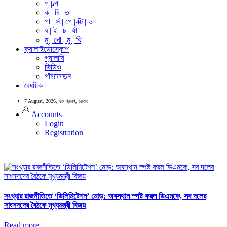
গ | ল্প
ক | বি | তা
পা | র্স | পে | ক্টি | ভ
ব | ই | চ | র্যা
মু | খো | মু | খি
ক্যালাইডোস্কোপ
গ্যালারি
ভিডিও
পাঁচফোড়ন
বৈষয়িক
7 August, 2026,
২৩ শ্রাবণ, ১৪৩৩
Accounts
Login
Registration
সংখ্যার রাজনীতিতে ‘ডিলিমিটেশন’ মোড়: অবস্থান স্পষ্ট করল ডিএমকে, সব দলের
সাংসদদের বৈঠকে মুখ্যমন্ত্রী বিজয়
Read more