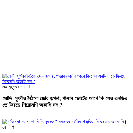
এই মুহূর্তে
দে । শ
মোদি–সুখবীর বৈঠকে জোর জল্পনা, পাঞ্জাব ভোটের আগে কি ফের এনডিএ-
তে ফিরছে শিরোমণি অকালি দল ?
বি।
দে । শ