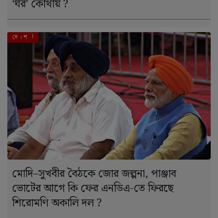
‘ঘর’ কোথায় ?
এই মুহূর্তে
দে । শ
মোদি–সুখবীর বৈঠকে জোর জল্পনা, পাঞ্জাব
ভোটের আগে কি ফের এনডিএ-তে ফিরছে
শিরোমণি অকালি দল ?