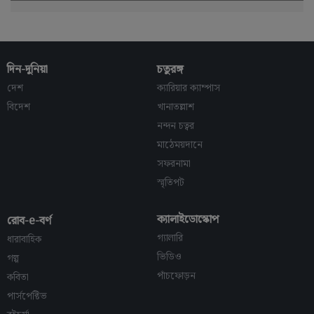
দিন-দুনিয়া
চতুরঙ্গ
দেশ
ক্যারিয়ার ক্যাম্পাস
বিদেশ
খানাতল্লাশ
নন্দন চত্বর
মাঠেময়দানে
সফরনামা
স্মৃতিপট
ক্যালাইডোস্কোপ
রোব-e-বর্ণ
গ্যালারি
ধারাবাহিক
ভিডিও
গল্প
পাঁচফোড়ন
কবিতা
পার্সপেক্টিভ