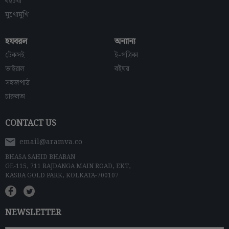
বইচর্যা
মুখোমুখি
হযবরল
অন্যান্য
টেকসই
ই-পত্রিকা
ভাইরাল
বইঘর
সহজপাঠ
চারুলতা
CONTACT US
email@aramva.co
BHASA SAHID BHABAN
GE-115, 711 RAJDANGA MAIN ROAD, EKT,
KASBA GOLD PARK, KOLKATA-700107
NEWSLETTER