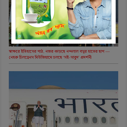
স্বাক্ষরে ইতিহাসের পাঠ, নজর কাড়ছে নন্দলাল বসুর হাতের ছাপ —
নেহরু চিলড্রেনস মিউজিয়ামে চলছে ‘সই-সাবুদ’ প্রদর্শনী