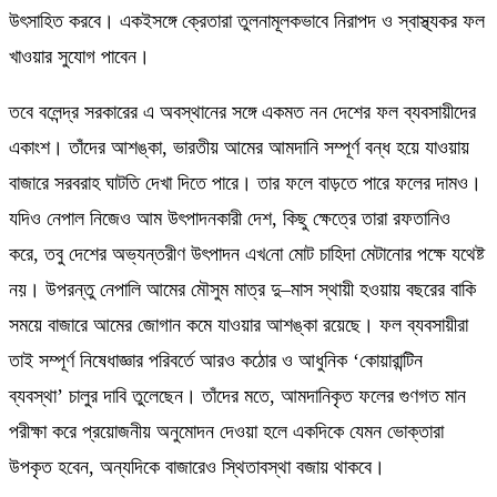
উৎসাহিত করবে
। একইসঙ্গে ক্রেতারা
তুলনামূলকভাবে নিরাপদ ও স্বাস্থ্যকর ফল
খাওয়ার সুযোগ পাবেন।
তবে
বলেন্দ্র
সরকারের এ অবস্থানের সঙ্গে একমত নন দেশের ফল ব্যবসায়ীদের
একাংশ। তাঁদের আশঙ্কা
,
ভারতীয় আমের আমদানি সম্পূর্ণ বন্ধ হয়ে যাওয়ায়
বাজারে সরবরাহ ঘাটতি দেখা দিতে পারে। তার ফলে বাড়তে পারে ফলের দামও।
যদিও নেপাল নিজেও আম উৎপাদনকারী দেশ
,
কিছু ক্ষেত্রে
তারা
রফতানিও
করে
,
তবু দেশের অভ্যন্তরীণ উৎপাদন এখ
নো
মোট চাহিদা মেটানোর পক্ষে যথেষ্ট
নয়। উপরন্তু নেপালি আমের মৌসুম মাত্র দু
–
মাস স্থায়ী হওয়ায় বছরের বাকি
সময়ে বাজারে আমের জোগান কমে যাওয়ার আশঙ্কা রয়েছে। ফল ব্যবসায়ীরা
তাই সম্পূর্ণ নিষেধাজ্ঞার পরিবর্তে আরও কঠোর ও আধুনিক
‘
কোয়ারান্টিন
ব্যবস্থা
’
চালুর দাবি তুলেছেন। তাঁদের মতে
,
আমদানিকৃত ফলের গুণগত মান
পরীক্ষা করে প্রয়োজনীয় অনুমোদন দেওয়া হলে একদিকে যেমন ভোক্তারা
উপকৃত হবেন
,
অন্যদিকে বাজারেও স্থিতাবস্থা বজায় থাকবে।