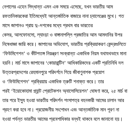
নেপালের
এহেন
সিদ্ধান্ত এমন এক সময়ে
এসেছে,
যখন ভারতীয় আম
রফতানিকারকেরা ইতিমধ্যেই আন্তর্জাতিক বাজারে নানা চ্যালেঞ্জের মুখে। গত
মাসে জাপানও প্রায় দু
–
দশকের মধ্যে প্রথম বার ভারতের
কেসর
,
আলফোনসো
,
ল্যাংড়া ও বাঙ্গানাপল্লি প্রজাতির আম আমদানির উপর
নিষেধাজ্ঞা জারি করে। জাপানের অভিযোগ
,
ভারতীয় প্রক্রিয়াকরণ কেন্দ্রগুলিতে
‘
ফিউমিগেশন
’
ও কীটপতঙ্গ নিয়ন্ত্রণ সংক্রান্ত একাধিক নিয়ম যথাযথভাবে মানা
হয়নি। মার্চ মাসে জাপানের
‘
কোয়ারান্টিন
’
আধিকারিকদের একটি প্রতিনিধি দল
উত্তরপ্রদেশের রেহমানপুরে পরিদর্শনে গিয়ে জীবাণুনাশক প্রয়োগ
ও
‘
ফিউমিগেশন
’
প্রক্রিয়ায় একাধিক ত্রুটি শনাক্ত করে। তার
পরই
‘
ইয়োকোহামা প্ল্যান্ট প্রোটেকশন অ্যাসোসিয়েশন
’
ঘোষণা করে
,
২৫ মার্চ বা
তার পরে ইস্যু হওয়া ভারতীয় পরিদর্শন শংসাপত্র বহনকারী আমের চালান আর
গ্রহণ করা হবে না। প্রয়োজনীয় সংশোধন এবং আন্তর্জাতিক মান পূরণ না
হওয়া পর্যন্ত ভারতীয় আমের প্রবেশাধিকার বন্ধই থাকবে বলে জানানো হয়।