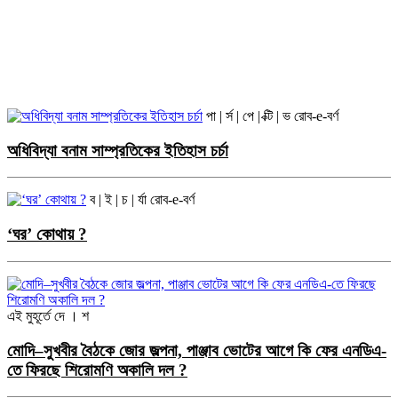
পা | র্স | পে | ক্টি | ভ
রোব-e-বর্ণ
অধিবিদ্যা বনাম সাম্প্রতিকের ইতিহাস চর্চা
ব | ই | চ | র্যা
রোব-e-বর্ণ
‘ঘর’ কোথায় ?
এই মুহূর্তে
দে । শ
মোদি–সুখবীর বৈঠকে জোর জল্পনা, পাঞ্জাব ভোটের আগে কি ফের এনডিএ-
তে ফিরছে শিরোমণি অকালি দল ?