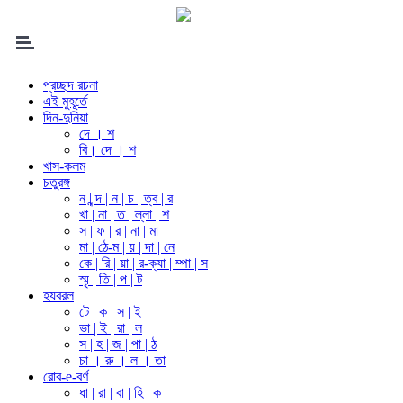
প্রচ্ছদ রচনা
এই মুহূর্তে
দিন-দুনিয়া
দে । শ
বি। দে । শ
খাস-কলম
চতুরঙ্গ
ন | ন্দ | ন | চ | ত্ব | র
খা | না | ত | ল্লা | শ
স | ফ | র | না | মা
মা | ঠে-ম | য় | দা | নে
কে | রি | য়া | র-ক্যা | ম্পা | স
স্মৃ | তি | প | ট
হযবরল
টে | ক | স | ই
ভা | ই | রা | ল
স | হ | জ | পা | ঠ
চা । রু । ল । তা
রোব-e-বর্ণ
ধা | রা | বা | হি | ক