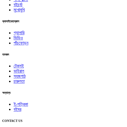
বইচর্যা
মুখোমুখি
ক্যালাইডোস্কোপ
গ্যালারি
ভিডিও
পাঁচফোড়ন
হযবরল
টেকসই
ভাইরাল
সহজপাঠ
চারুলতা
অন্যান্য
ই-পত্রিকা
বইঘর
CONTACT US