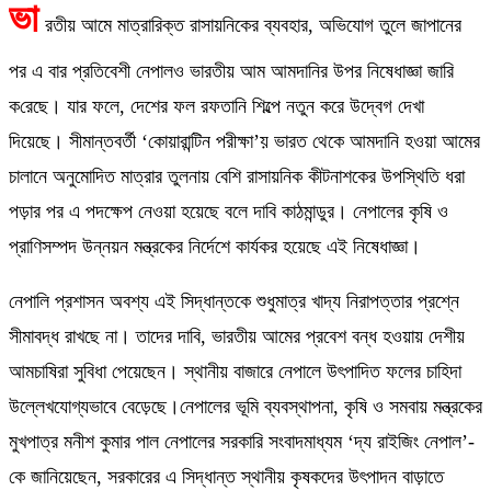
ভা
রতীয় আমে মাত্রারিক্ত রাসায়নিকের ব্যবহার, অভিযোগ তুলে
জাপানের
পর এ বার প্রতিবেশী নেপালও ভারতীয় আম আমদানির উপর নিষেধাজ্ঞা জারি
ক
রেছে। যার ফলে,
দেশের ফল রফতানি শিল্পে নতুন করে উদ্বেগ দেখা
দিয়েছে। সীমান্তবর্তী
‘
কোয়ারান্টিন পরীক্ষা
’
য় ভারত থেকে আমদানি হওয়া আমের
চালানে অনুমোদিত মাত্রার তুলনায় বেশি রাসায়নিক কীটনাশকের উপস্থিতি ধরা
পড়ার পর এ পদক্ষেপ
নেওয়া হয়েছে বলে দাবি
কাঠমান্ডু
র
। নেপালের কৃষি ও
প্রাণিসম্পদ উন্নয়ন মন্ত্রকের নির্দেশে কার্যকর হয়েছে এই নিষেধাজ্ঞা।
নেপালি প্রশাসন অবশ্য এই সিদ্ধান্তকে শুধুমাত্র খাদ্য নিরাপত্তার প্রশ্নে
সীমাবদ্ধ রাখছে না। তাদের দাবি
,
ভারতীয় আমের প্রবেশ বন্ধ হওয়ায় দেশীয়
আমচাষিরা সুবিধা পেয়েছেন
।
স্থানীয় বাজারে নেপালে উৎপাদিত ফলের চাহিদা
উল্লেখযোগ্যভাবে বেড়েছে।
নেপালের
ভূমি ব্যবস্থাপনা
,
কৃষি ও সমবায় মন্ত্রকের
মুখপাত্র মনীশ কুমার পাল নেপালের সরকারি সংবাদমাধ্যম
‘
দ্য রাইজিং নেপাল
’-
কে জানিয়েছেন
,
সরকারের এ সিদ্ধান্ত স্থানীয় কৃষকদের উৎপাদন বাড়াতে