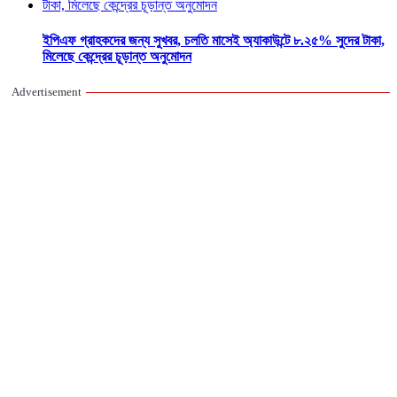
ইপিএফ গ্রাহকদের জন্য সুখবর, চলতি মাসেই অ্যাকাউন্টে ৮.২৫% সুদের টাকা,
মিলেছে কেন্দ্রের চূড়ান্ত অনুমোদন
Advertisement