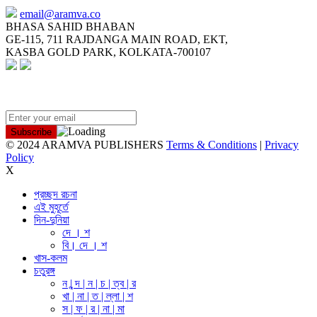
email@aramva.co
BHASA SAHID BHABAN
GE-115, 711 RAJDANGA MAIN ROAD, EKT,
KASBA GOLD PARK, KOLKATA-700107
NEWSLETTER
© 2024 ARAMVA PUBLISHERS
Terms & Conditions
|
Privacy
Policy
X
প্রচ্ছদ রচনা
এই মুহূর্তে
দিন-দুনিয়া
দে । শ
বি। দে । শ
খাস-কলম
চতুরঙ্গ
ন | ন্দ | ন | চ | ত্ব | র
খা | না | ত | ল্লা | শ
স | ফ | র | না | মা