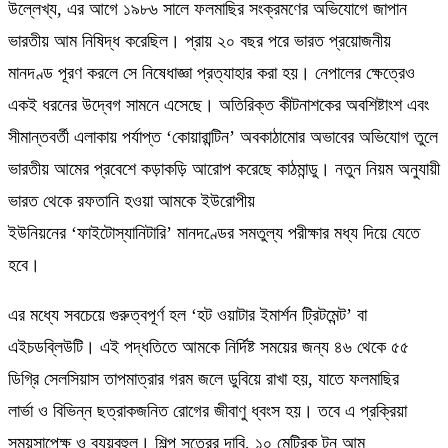
উল্লে
খ্য,
এর আগে ১৯৮৬ সালে ফলমাছির সংক্রমণের অভিযোগে জাপান
ভারতীয় আম নিষিদ্ধ করেছিল। প্রায় ২০ বছর পরে ভারত প্রয়োজনীয়
মানদণ্ড পূরণ করলে সে নিষেধাজ্ঞা প্রত্যাহার করা হয়। নেপালের ক্ষেত্রেও
একই ধরনের উদ্বেগ সামনে এসেছে। অতিরিক্ত কীটনাশকের অবশিষ্টাংশ এবং
সীমান্তবর্তী এলাকায় পর্যাপ্ত
‘
কোয়ারান্টিন
’
অবকাঠামোর অভাবের অভিযোগ তুলে
ভারতীয় আমের প্রবেশে কড়াকড়ি আরোপ করেছে কাঠমান্ডু। নতুন নিয়ম অনুযায়ী
ভারত থেকে রফতানি হওয়া আমকে ইউরোপীয়
ইউনিয়নের
‘
ফাইটোস্যানিটারি
’
মানদণ্ডের সমতুল্য পরীক্ষার মধ্য দিয়ে যেতে
হবে।
এর মধ্যে সবচেয়ে গুরুত্বপূর্ণ হল
‘
হট ওয়াটার ইমার্শন ট্রিটমেন্ট
’
বা
এইচডব্লিউটি। এই পদ্ধতিতে আমকে নির্দিষ্ট সময়ের জন্য ৪৬ থেকে ৫৫
ডিগ্রি সেলসিয়াস তাপমাত্রার গরম জলে ডুবিয়ে রাখা হয়
,
যাতে ফলমাছির
লার্ভা
ও
বিভিন্ন ছত্রাকজনিত রোগের জীবাণু ধ্বংস হয়। তবে এ প্রক্রিয়া
সময়সাপেক্ষ ও ব্যয়বহুল। শিল্প সূত্রের দাবি
,
১০ মেট্রিক টন আম