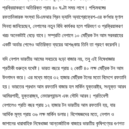
প্রক্রিয়াকরণে অতিরিক্ত প্রায় ৪০ ঘণ্টা সময় লাগে। পশ্চিমবঙ্গের
রফতানিকারক সংস্থা ডিএমআর গ্রিন ভ্যালি অ্যাগ্রোফ্রেশ-এর কর্ণধার মৃণাল
সিনহা জানিয়েছেন
,
নেপালের নতুন বিধি কার্যকর হলে পরিবহণ ও প্রক্রিয়াকরণ
খরচ অনেকটাই বেড়ে যাবে। সম্প্রতি নেপালে ১০ মেট্রিক টন আম সরবরাহের
একটি অর্ডার পেলেও অতিরিক্ত ব্যয়ের আশঙ্কায় তিনি তা গ্রহণ করেননি।
যদি নেপাল ভারতীয় আমের সবচেয়ে ব
ড়ো
বাজার নয়
,
তবু এই নিষেধাজ্ঞার
প্রতীকী গুরুত্ব যথেষ্ট। ভারত বছরে প্রায় ২ কোটি ৪০ লক্ষ মেট্রিক টন আম
উৎপাদন করে। এর মধ্যে মাত্র ৩২ হাজার মেট্রিক টনের মতো বিদেশে রফতানি
হয়। ভারতের প্রধান আম রফতানি বাজার হল মার্কিন যুক্তরাষ্ট্র
,
সংযুক্ত আরব
আমিরশাহী
,
যুক্তরাজ্য
,
নেদারল্যান্ডস এবং সৌদি আরব। প্রতিবেশী
নেপালে
ও
প্রতি বছর প্রায় ১২ হাজার টন ভারতীয় আম রফতানি হয়
,
যার
আর্থিক মূল্য প্রায় ৩৬ লক্ষ মার্কিন ডলার। বিশেষজ্ঞদের মতে
,
নেপাল ও
জাপানের ধারাবাহিক নিষেধাজ্ঞা আন্তর্জাতিক বাজারে ভারতীয় কৃষিপণ্যের গুণগত