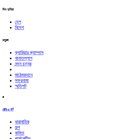
দিন-দুনিয়া
দেশ
বিদেশ
চতুরঙ্গ
ক্যারিয়ার ক্যাম্পাস
খানাতল্লাশ
নন্দন চত্বর
মাঠেময়দানে
সফরনামা
স্মৃতিপট
রোব-e-বর্ণ
ধারাবাহিক
গল্প
কবিতা
পার্সপেক্টিভ