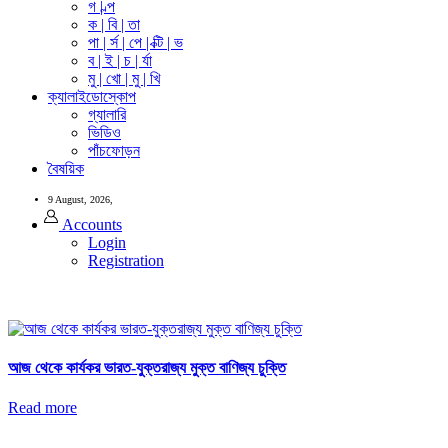
গ | ল্প
ক | বি | তা
পা | র্স | পে | ক্টি | ভ
ব | ই | চ | র্যা
মু | খো | মু | খি
ক্যালাইডোস্কোপ
গ্যালারি
ভিডিও
পাঁচফোড়ন
বৈষয়িক
9 August, 2026,
Accounts
Login
Registration
আজ থেকে কার্যকর ভারত-যুক্তরাজ্য মুক্ত বাণিজ্য চুক্তি
Read more