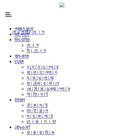
প্রচ্ছদ রচনা
দে । শ
বি। দে । শ
এই মুহূর্তে
দিন-দুনিয়া
দে । শ
বি। দে । শ
খাস-কলম
চতুরঙ্গ
ন | ন্দ | ন | চ | ত্ব | র
খা | না | ত | ল্লা | শ
স | ফ | র | না | মা
মা | ঠে-ম | য় | দা | নে
কে | রি | য়া | র-ক্যা | ম্পা | স
স্মৃ | তি | প | ট
হযবরল
টে | ক | স | ই
ভা | ই | রা | ল
স | হ | জ | পা | ঠ
চা । রু । ল । তা
রোব-e-বর্ণ
ধা | রা | বা | হি | ক