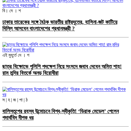
বি। দে । শ
ঢাকায় তারেকের সঙ্গে বৈঠক ভারতীয় রাষ্ট্রদূতের, হাসিনা-জট কাটিয়ে
দিল্লি আসবেন বাংলাদেশের প্রধানমন্ত্রী ?
এই মুহূর্তে
দে । শ
ছাত্র বিক্ষোভে পুলিশি পদক্ষেপ নিয়ে সংসদে জবাব দেবেন অমিত শাহ!
রাম মন্দির বিতর্কে অনড় বিরোধীরা
স | হ | জ | পা | ঠ
বালিস্তূপের রহস্য উন্মোচনে বিশ্ব-স্বীকৃতি! ‘ডিরাক মেডেল’ পেলেন
পদার্থবিদ দীপক ধর