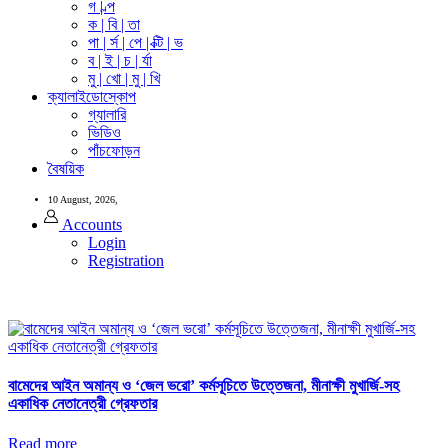
গ | ল্প
ক | বি | তা
পা | র্স | পে | ক্টি | ভ
ব | ই | চ | র্যা
মু | খো | মু | খি
ক্যালাইডোস্কোপ
গ্যালারি
ভিডিও
পাঁচফোড়ন
বৈষয়িক
10 August, 2026,
Accounts
Login
Registration
বামেদের আইন অমান্য ও ‘জেল ভরো’ কর্মসূচিতে উত্তেজনা, মীনাক্ষী মুখার্জি-সহ
একাধিক নেতানেত্রী গ্রেফতার
Read more