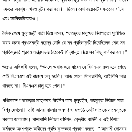
দফতর অবশ্য এখনও বন্টন করা হয়নি। ছিলেন বেশ কয়েকটি দফতরের সচিব
এবং আধিকারিকেরাও।
বৈঠক শেষে মুখ্যমন্ত্রী বার্তা দিয়ে বলেন, “রাজ্যের মানুষের নিরাপত্তা সুনিশ্চিত
করার জন্য প্রধানমন্ত্রী নরেন্দ্র মোদি যে সব প্রতিশ্রুতি দিয়েছিলেন সেই সব
প্রতিশ্রুতি প্রথম মন্ত্রিসভার বৈঠকেই সিদ্ধান্ত নিয়ে সব কিছু কার্যকর হল।”
শুভেন্দু অধিকারী বলেন, “শুনলে অবাক হয়ে যাবেন যে বিএনএস রুল হয়ে গেছে
সেই বিএনএস এই রাজ্যে চালু হয়নি। আজ থেকে সিআরপিসি, আইপিসি আর
থাকছে না। বিএনএস চালু হয়ে গেল।”
পশ্চিমবঙ্গে গণতন্ত্রের মহোৎসবে দীর্ঘদিন বাদে মৃত্যুহীন, ভয়মুক্ত নির্বাচন সারা
বিশ্ব দেখলো। তাই আমরা বাংলার জনগণ ও ৯৩% ভোট দাতাকে নতমস্তকে
প্রণাম জানালাম। পাশাপাশি নির্বাচন কমিশন, কেন্দ্রীয় বাহিনী ও এই বিশাল
কর্মযজ্ঞে অংশগ্রহণকারীদের প্রতি কৃতজ্ঞতা প্রকাশ করছে।” আগামী সোমবার