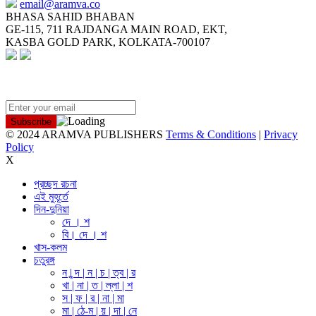
email@aramva.co
BHASA SAHID BHABAN
GE-115, 711 RAJDANGA MAIN ROAD, EKT,
KASBA GOLD PARK, KOLKATA-700107
NEWSLETTER
© 2024 ARAMVA PUBLISHERS
Terms & Conditions
|
Privacy
Policy
X
প্রচ্ছদ রচনা
এই মুহূর্তে
দিন-দুনিয়া
দে । শ
বি। দে । শ
খাস-কলম
চতুরঙ্গ
ন | ন্দ | ন | চ | ত্ব | র
খা | না | ত | ল্লা | শ
স | ফ | র | না | মা
মা | ঠে-ম | য় | দা | নে