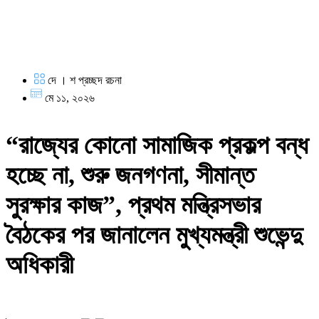
দে । শ প্রচ্ছদ রচনা
মে ১১, ২০২৬
“রাজ্যের কোনো সামাজিক প্রকল্প বন্ধ
হচ্ছে না, শুরু জনগণনা, সীমান্ত
সুরক্ষার কাজ”, প্রথম মন্ত্রিসভার
বৈঠকের পর জানালেন মুখ্যমন্ত্রী শুভেন্দু
অধিকারী