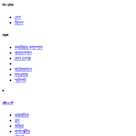
দিন-দুনিয়া
দেশ
বিদেশ
চতুরঙ্গ
ক্যারিয়ার ক্যাম্পাস
খানাতল্লাশ
নন্দন চত্বর
মাঠেময়দানে
সফরনামা
স্মৃতিপট
রোব-e-বর্ণ
ধারাবাহিক
গল্প
কবিতা
পার্সপেক্টিভ