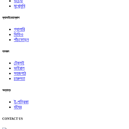
বইচর্যা
মুখোমুখি
ক্যালাইডোস্কোপ
গ্যালারি
ভিডিও
পাঁচফোড়ন
হযবরল
টেকসই
ভাইরাল
সহজপাঠ
চারুলতা
অন্যান্য
ই-পত্রিকা
বইঘর
CONTACT US