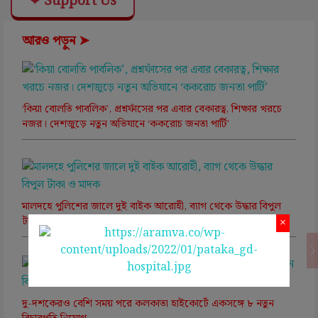
❤ Support Us
আরও পড়ুন ➤
‘কিয়া বোলতি পাবলিক’, প্রশ্নফাঁসের পর এবার বেকারত্ব, শিক্ষার খরচে
নজর। দেশজুড়ে নতুন অভিযানে ‘ককরোচ জনতা পার্টি’
মালদহে পুলিশের জালে দুই বাইক আরোহী, ব্যাগ থেকে উদ্ধার বিপুল
টাকা ও মাদক
×
দু-দশকেরও বেশি সময় পরে কলকাতা হাইকোর্টে একসঙ্গে ৮ নতুন