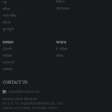
ভিডিও
গল্প
পাঁচফোড়ন
কবিতা
পার্সপেক্টিভ
বইচর্যা
মুখোমুখি
হযবরল
অন্যান্য
টেকসই
ই-পত্রিকা
ভাইরাল
বইঘর
সহজপাঠ
চারুলতা
CONTACT US
email@aramva.co
BHASA SAHID BHABAN
GE-115, 711 RAJDANGA MAIN ROAD, EKT,
KASBA GOLD PARK, KOLKATA-700107