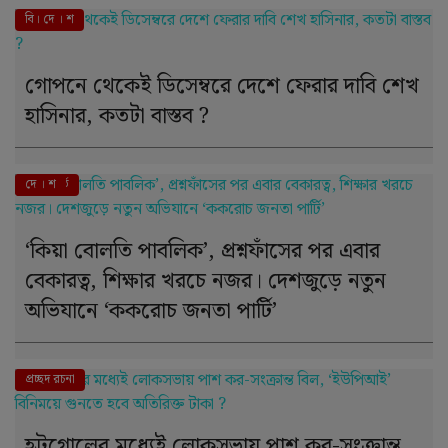
বি। দে । শ
গোপনে থেকেই ডিসেম্বরে দেশে ফেরার দাবি শেখ
হাসিনার, কতটা বাস্তব ?
এই মুহূর্তে
দে । শ
‘কিয়া বোলতি পাবলিক’, প্রশ্নফাঁসের পর এবার
বেকারত্ব, শিক্ষার খরচে নজর। দেশজুড়ে নতুন
অভিযানে ‘ককরোচ জনতা পার্টি’
দে । শ
প্রচ্ছদ রচনা
হট্টগোলের মধ্যেই লোকসভায় পাশ কর-সংক্রান্ত