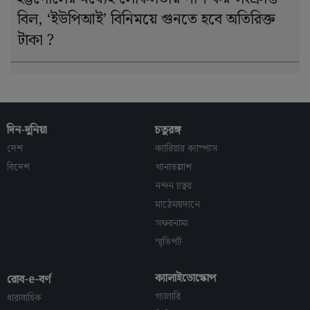
বিল, ‘ইউপিআই’ বিনিময়ে গুনতে হবে অতিরিক্ত
টাকা ?
দিন-দুনিয়া
চতুরঙ্গ
দেশ
ক্যারিয়ার ক্যাম্পাস
বিদেশ
খানাতল্লাশ
নন্দন চত্বর
মাঠেময়দানে
সফরনামা
স্মৃতিপট
ক্যালাইডোস্কোপ
রোব-e-বর্ণ
গ্যালারি
ধারাবাহিক