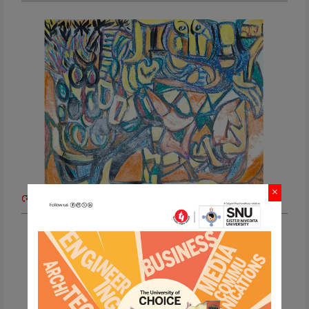
×
মেটামরফোসিস