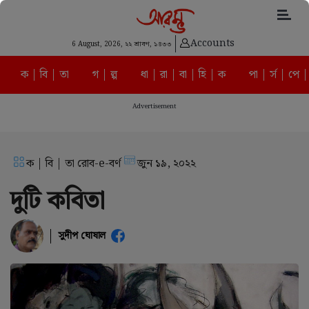
Accounts
6 August, 2026,
২২ শ্রাবণ, ১৪৩৩
ক | বি | তা
গ | ল্প
ধা | রা | বা | হি | ক
পা | র্স | পে |
Advertisement
ক | বি | তা রোব-e-বর্ণ
জুন ১৯, ২০২২
দুটি কবিতা
সুদীপ ঘোষাল