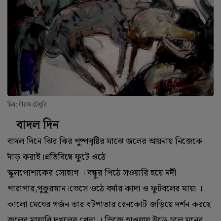
চিত্র: ধীরজ চৌধুরি
বাদল দিন
বাদল দিনে ঝির ঝির পুষ্পবৃষ্টির মাঝে জলের আয়নায় নিজেকে
দাঁড় করাই।প্রতিবিম্বে ফুটে ওঠে
স্কুলপোশাকের সোহাগ । বন্ধুর পিঠে সওয়ারি হয়ে নদী
পারাপার,পুকুরস্নান।ভেসে ওঠে বর্ষার কাদা ও ফুটবলের মায়া ।
কালো মেঘের গর্জন তার বটপাতার রেনকোট জড়িয়ে দর্শন করছে
জলের মায়াবি দখলের খেলা । ভিজে হাওয়ায় উড়ে চলে মনের