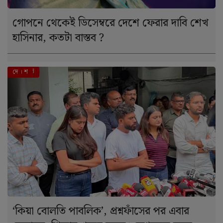
গোপনে থেকেই ডিসেম্বরে দেশে ফেরার দাবি শেখ
হাসিনার, কতটা বাস্তব ?
এই মুহূর্তে
দে । শ
‘কিয়া বোলতি পাবলিক’, প্রশ্নফাঁসের পর এবার