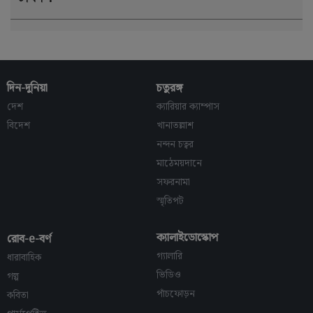
দিন-দুনিয়া
চতুরঙ্গ
দেশ
ক্যারিয়ার ক্যাম্পাস
বিদেশ
খানাতল্লাশ
নন্দন চত্বর
মাঠেময়দানে
সফরনামা
স্মৃতিপট
ক্যালাইডোস্কোপ
রোব-e-বর্ণ
গ্যালারি
ধারাবাহিক
ভিডিও
গল্প
পাঁচফোড়ন
কবিতা