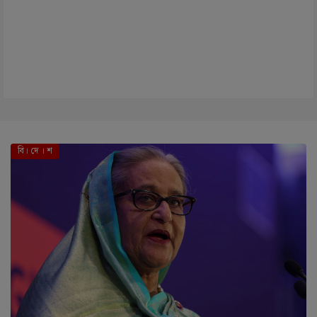
বি। দে । শ