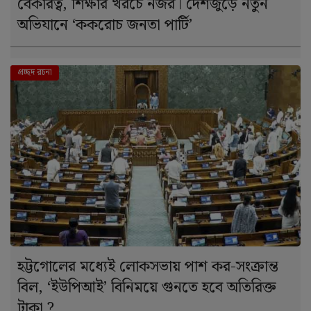
বেকারত্ব, শিক্ষার খরচে নজর। দেশজুড়ে নতুন
অভিযানে ‘ককরোচ জনতা পার্টি’
দে । শ
প্রচ্ছদ রচনা
হট্টগোলের মধ্যেই লোকসভায় পাশ কর-সংক্রান্ত
বিল, ‘ইউপিআই’ বিনিময়ে গুনতে হবে অতিরিক্ত
টাকা ?