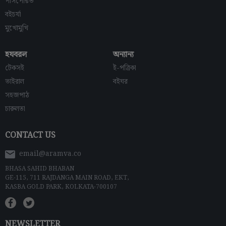
পার্সপেক্টিভ
বইচর্যা
মুখোমুখি
হযবরল
অন্যান্য
টেকসই
ই-পত্রিকা
ভাইরাল
বইঘর
সহজপাঠ
চারুলতা
CONTACT US
email@aramva.co
BHASA SAHID BHABAN
GE-115, 711 RAJDANGA MAIN ROAD, EKT,
KASBA GOLD PARK, KOLKATA-700107
NEWSLETTER