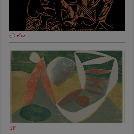
দুটি কবিতা
খুকু