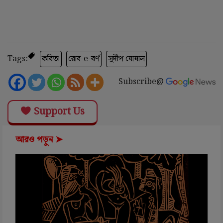
Tags:
কবিতা
রোব-e-বর্ণ
সুদীপ ঘোষাল
Subscribe@
Support Us
আরও পড়ুন ➤