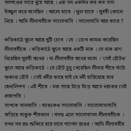
গলগণ্ডের ভারে নুয়ে আছে । এরা সব একদিন কত কত সভা
উজ্জ্বল করে বসেছিল । আলো হাতে । ফুল হাতে । যুবতী কোলে
নিয়ে । আমি লীলাবতীকে ভালোবাসি । ভালোবাসি আর কারে ?
কড়িকাঠে ঝুলে আছে দুটি চোখ । যে । চোখ কামনা করেছিল
লীলাবতীকে । কড়িকাঠে ঝুলে আছে একটি নাক । যে নাক ঘ্রাণ
নিয়েছিল যুবতী স্তনের । যা লীলাবতীর স্তনের মতো । ‘সেই ঠোঁটও’
ঝুলে আছে কড়িকাঠে । যে ঠোঁট চুমু খেয়েছিল লীলার শীতে ফাঁটা
শুকনো ঠোঁট । সেই নদীর কাছে যাই যে নদী হারিয়েছে তার
ছেনালিপণা । এই শীতে । মরা গাছে উড়ে উড়ে আসে নরকের সেই
প্রজাপতি ।
সাপকে ভালবাসি । ব্যাঙকেও ভালোবাসি । ভালোবাসাবাসি
জড়িয়ে থাকুক শীতকাল । বসন্ত এলে ভালোবাসব লীলাবতীকে ।
তখন সব রঙ শুকিয়ে হয়ে যাবে পার্পেল রঙের । আমি লীলাবতীর