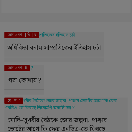
পা | র্স | পে | ক্টি | ভ
রোব-e-বর্ণ
অধিবিদ্যা বনাম সাম্প্রতিকের ইতিহাস চর্চা
ব | ই | চ | র্যা
রোব-e-বর্ণ
‘ঘর’ কোথায় ?
এই মুহূর্তে
দে । শ
মোদি–সুখবীর বৈঠকে জোর জল্পনা, পাঞ্জাব
ভোটের আগে কি ফের এনডিএ-তে ফিরছে