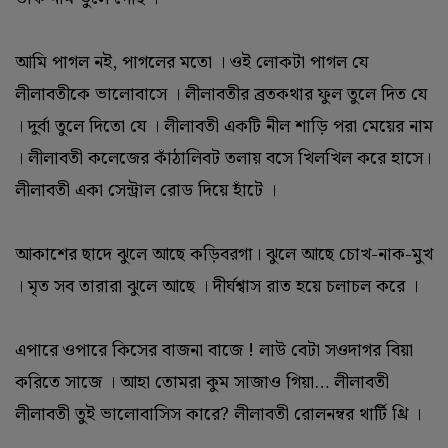
আমি পাগল নই, পাগলের মতো । ওই লোকটা পাগল যে
লীলাবতীকে ভালোবাসে । লীলাবতীর ব্রতকথার ফুল তুলে দিত যে
। দুর্বা তুলে দিতো যে । লীলাবতী একটি নীল শাড়ি পরা মেয়ের নাম
। লীলাবতী কলেজের কাঁঠালিবট তলায় বসে খিলখিল করে হাসে।
লীলাবতী একা সেন্ট্রাল রোড দিয়ে হাঁটে ।
আকাশের ছাদে ঝুলে আছে কড়িবরগা। ঝুলে আছে চোখ-নাক-মুখ
। মৃত সব তারারা ঝুলে আছে । দীর্ঘশ্বাস রাত হয়ে চলাচল করে ।
এপারে ওপারে কিসের বাজনা বাজে ! লাউ বেটা সওদাগর বিয়া
করিতে সাজে । আহা তোমরা কুম সাজাও গিয়া… লীলাবতী
লীলাবতী তুই ভালোবাসিস কারে? লীলাবতী রোলনম্বর থার্টি থ্রি ।