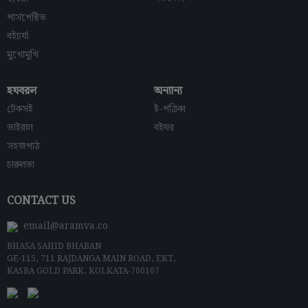
পার্সপেক্টিভ
বইচর্যা
মুখোমুখি
হযবরল
অন্যান্য
টেকসই
ই-পত্রিকা
ভাইরাল
বইঘর
সহজপাঠ
চারুলতা
CONTACT US
email@aramva.co
BHASA SAHID BHABAN
GE-115, 711 RAJDANGA MAIN ROAD, EKT,
KASBA GOLD PARK, KOLKATA-700107