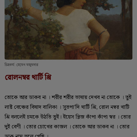
চিত্রকর্ম: হেমেন মজুমদার
রোলনম্বর থার্টি থ্রি
তোকে আর ডাকব না । শরীর শরীর ভাষায় দেখব না তোকে । তুই
লাষ্ট বেঞ্চের বিষাদ বালিকা । সুতপা’দি থার্টি থ্রি, রোল নম্বর খাটি
থ্রি বললেই চমকে উঠতি তুই। ইয়েস প্লিজ কাঁপা কাঁপা স্বর । তোর
দুই বেণী । তোর চোখের কাজল । তোকে আর ডাকব না । তোর
ডাক নাম ভুলে গেছি ।