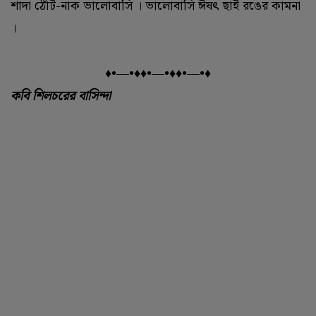
শাদা ঠোঁট-নাক ভালোবাসি । ভালোবাসি ঈষৎ ছাই রঙের কামনা
।
♦•—•♦♦•—•♦♦•—•♦
কবি শিলচরের বাসিন্দা