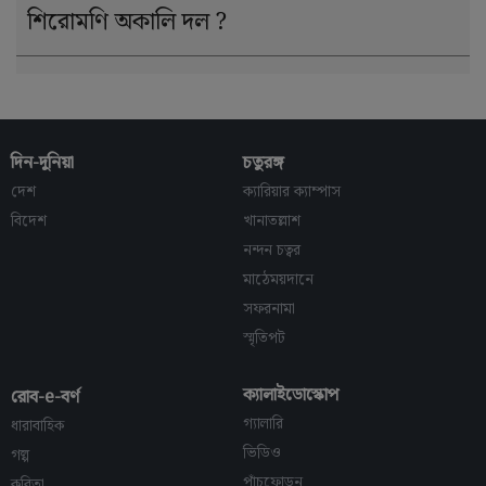
শিরোমণি অকালি দল ?
দিন-দুনিয়া
চতুরঙ্গ
দেশ
ক্যারিয়ার ক্যাম্পাস
বিদেশ
খানাতল্লাশ
নন্দন চত্বর
মাঠেময়দানে
সফরনামা
স্মৃতিপট
ক্যালাইডোস্কোপ
রোব-e-বর্ণ
গ্যালারি
ধারাবাহিক
ভিডিও
গল্প
পাঁচফোড়ন
কবিতা