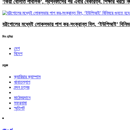
‘কিয়া বোলতি পাবলিক’, প্রশ্নফাঁসের পর এবার বেকারত্ব, শিক্ষার খরচে 
হট্টগোলের মধ্যেই লোকসভায় পাশ কর-সংক্রান্ত বিল, ‘ইউপিআই’ বিনিময়
দিন-দুনিয়া
দেশ
বিদেশ
চতুরঙ্গ
ক্যারিয়ার ক্যাম্পাস
খানাতল্লাশ
নন্দন চত্বর
মাঠেময়দানে
সফরনামা
স্মৃতিপট
রোব-e-বর্ণ