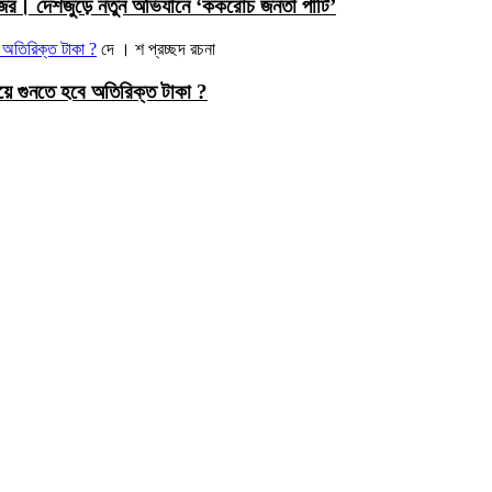
নজর। দেশজুড়ে নতুন অভিযানে ‘ককরোচ জনতা পার্টি’
দে । শ
প্রচ্ছদ রচনা
ে গুনতে হবে অতিরিক্ত টাকা ?