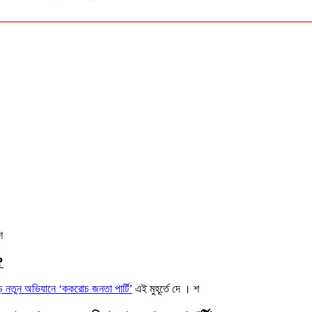
শ
?
এই মুহূর্তে
দে । শ