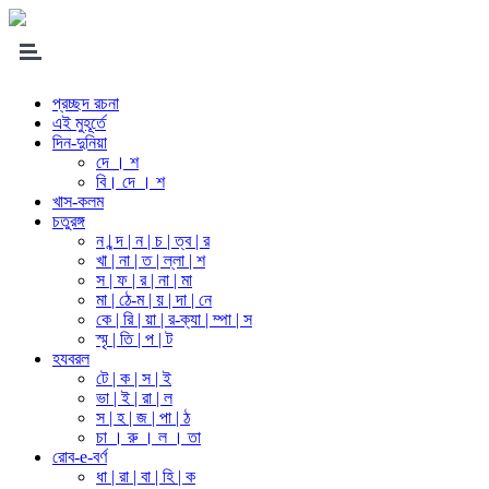
প্রচ্ছদ রচনা
এই মুহূর্তে
দিন-দুনিয়া
দে । শ
বি। দে । শ
খাস-কলম
চতুরঙ্গ
ন | ন্দ | ন | চ | ত্ব | র
খা | না | ত | ল্লা | শ
স | ফ | র | না | মা
মা | ঠে-ম | য় | দা | নে
কে | রি | য়া | র-ক্যা | ম্পা | স
স্মৃ | তি | প | ট
হযবরল
টে | ক | স | ই
ভা | ই | রা | ল
স | হ | জ | পা | ঠ
চা । রু । ল । তা
রোব-e-বর্ণ
ধা | রা | বা | হি | ক