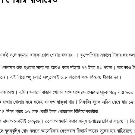
 একই সঙ্গে বড়সড় ধাক্কা খেল শেয়ার বাজারও । বৃহস্পতিবার সকালে টাকার দর ড
র লেনদেন শুরু হওয়ার সময় তা আরও কমে দাঁড়ায় ৭৭ টাকা ৪১ পয়সা। তারপরও টাক
ড পতন। এই নিয়ে শুধু চলতি সপ্তাহেই ০.৮ শতাংশ কমে গিয়েছে টাকার দর।
বাজারেও। এদিন সকালে বাজার খোলার সঙ্গে সঙ্গে সেনসেক্সের সূচক পড়ে যায় ৯০০ প
 বাজার খোলার সঙ্গে সঙ্গেই বড়সড় ধাক্কা খায়। নিফটির সূচক এদিন নেমে যায় ১৫
৪ দিনে প্রায় ১৩ লক্ষ কোটি টাকা খোয়ালেন বিনিয়োগকারীরা।
লের দাম অনেকটাই বেড়েছে। তেল আমদানি করার জন্য ডলারের চাহিদা বাড়ছে । ব
মূল্যবৃদ্ধি রোধ করতে আমেরিকার ফেডেরাল রিজার্ভ তাদের সুদের হার বাড়িয়েছে। 