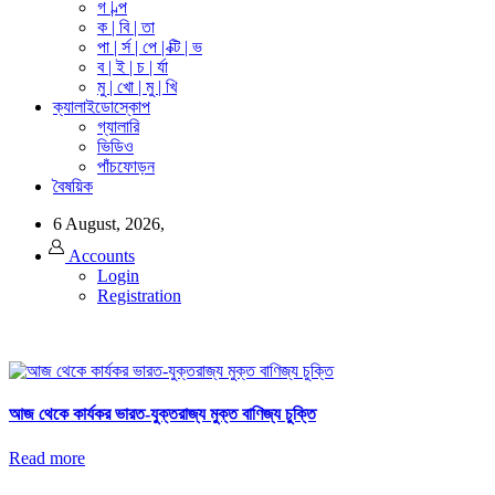
গ | ল্প
ক | বি | তা
পা | র্স | পে | ক্টি | ভ
ব | ই | চ | র্যা
মু | খো | মু | খি
ক্যালাইডোস্কোপ
গ্যালারি
ভিডিও
পাঁচফোড়ন
বৈষয়িক
6 August, 2026,
Accounts
Login
Registration
আজ থেকে কার্যকর ভারত-যুক্তরাজ্য মুক্ত বাণিজ্য চুক্তি
Read more