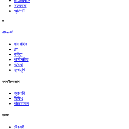
মাঠেময়দানে
সফরনামা
স্মৃতিপট
রোব-e-বর্ণ
ধারাবাহিক
গল্প
কবিতা
পার্সপেক্টিভ
বইচর্যা
মুখোমুখি
ক্যালাইডোস্কোপ
গ্যালারি
ভিডিও
পাঁচফোড়ন
হযবরল
টেকসই