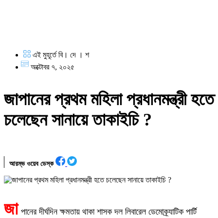
এই মুহূর্তে বি। দে । শ
অক্টোবর ৭, ২০২৫
জাপানের প্রথম মহিলা প্রধানমন্ত্রী হতে
চলেছেন সানায়ে তাকাইচি ?
আরম্ভ ওয়েব ডেস্ক
জা
পানের দীর্ঘদিন ক্ষমতায় থাকা শাসক দল লিবারেল ডেমোক্র্যাটিক পার্টি