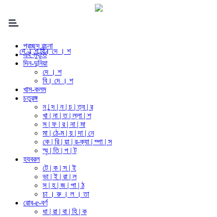
প্রচ্ছদ রচনা
দে । শ
বি। দে । শ
এই মুহূর্তে
দিন-দুনিয়া
দে । শ
বি। দে । শ
খাস-কলম
চতুরঙ্গ
ন | ন্দ | ন | চ | ত্ব | র
খা | না | ত | ল্লা | শ
স | ফ | র | না | মা
মা | ঠে-ম | য় | দা | নে
কে | রি | য়া | র-ক্যা | ম্পা | স
স্মৃ | তি | প | ট
হযবরল
টে | ক | স | ই
ভা | ই | রা | ল
স | হ | জ | পা | ঠ
চা । রু । ল । তা
রোব-e-বর্ণ
ধা | রা | বা | হি | ক