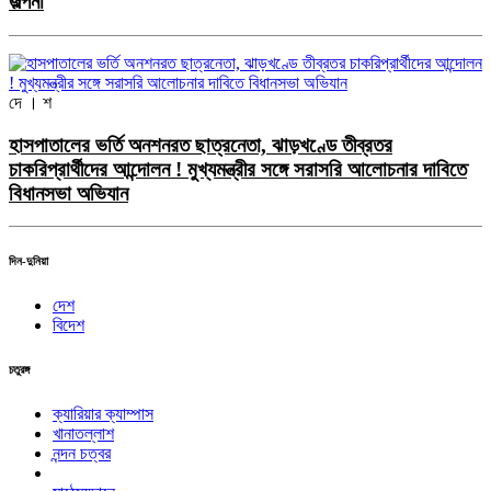
জল্পনা
দে । শ
হাসপাতালের ভর্তি অনশনরত ছাত্রনেতা, ঝাড়খণ্ডে তীব্রতর
চাকরিপ্রার্থীদের আন্দোলন ! মুখ্যমন্ত্রীর সঙ্গে সরাসরি আলোচনার দাবিতে
বিধানসভা অভিযান
দিন-দুনিয়া
দেশ
বিদেশ
চতুরঙ্গ
ক্যারিয়ার ক্যাম্পাস
খানাতল্লাশ
নন্দন চত্বর