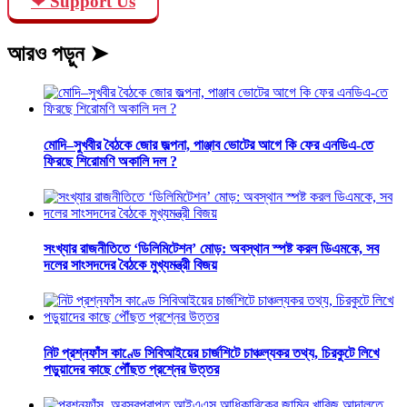
❤ Support Us
আরও পড়ুন ➤
মোদি–সুখবীর বৈঠকে জোর জল্পনা, পাঞ্জাব ভোটের আগে কি ফের এনডিএ-তে
ফিরছে শিরোমণি অকালি দল ?
সংখ্যার রাজনীতিতে ‘ডিলিমিটেশন’ মোড়: অবস্থান স্পষ্ট করল ডিএমকে, সব
দলের সাংসদদের বৈঠকে মুখ্যমন্ত্রী বিজয়
নিট প্রশ্নফাঁস কাণ্ডে সিবিআইয়ের চার্জশিটে চাঞ্চল্যকর তথ্য, চিরকুটে লিখে
পড়ুয়াদের কাছে পৌঁছত প্রশ্নের উত্তর