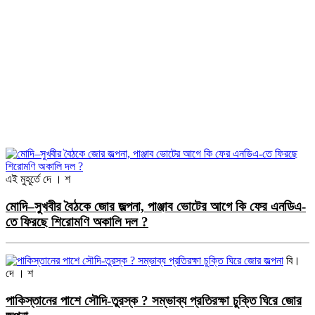
এই মুহূর্তে
দে । শ
মোদি–সুখবীর বৈঠকে জোর জল্পনা, পাঞ্জাব ভোটের আগে কি ফের এনডিএ-
তে ফিরছে শিরোমণি অকালি দল ?
বি।
দে । শ
পাকিস্তানের পাশে সৌদি-তুরস্ক ? সম্ভাব্য প্রতিরক্ষা চুক্তি ঘিরে জোর