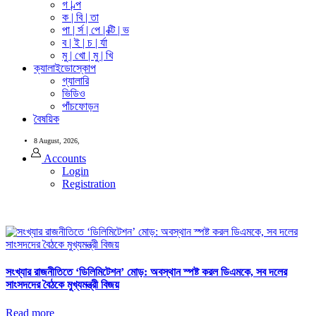
গ | ল্প
ক | বি | তা
পা | র্স | পে | ক্টি | ভ
ব | ই | চ | র্যা
মু | খো | মু | খি
ক্যালাইডোস্কোপ
গ্যালারি
ভিডিও
পাঁচফোড়ন
বৈষয়িক
8 August, 2026,
Accounts
Login
Registration
সংখ্যার রাজনীতিতে ‘ডিলিমিটেশন’ মোড়: অবস্থান স্পষ্ট করল ডিএমকে, সব দলের
সাংসদদের বৈঠকে মুখ্যমন্ত্রী বিজয়
Read more