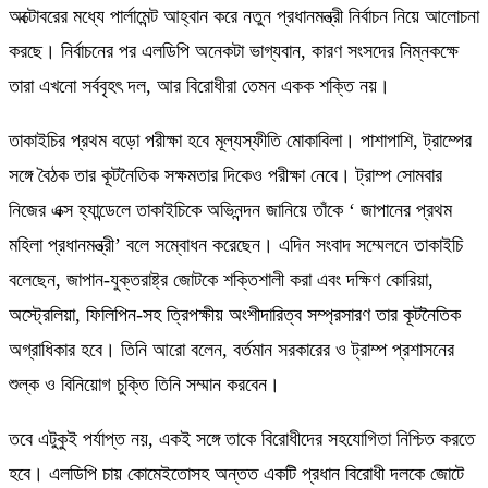
অক্টোবরের মধ্যে পার্লামেন্ট আহ্বান করে নতুন প্রধানমন্ত্রী নির্বাচন নিয়ে আলোচনা
করছে। নির্বাচনের পর এলডিপি অনেকটা ভাগ্যবান, কারণ সংসদের নিম্নকক্ষে
তারা এখনো সর্ববৃহৎ দল, আর বিরোধীরা তেমন একক শক্তি নয়।
তাকাইচির প্রথম বড়ো পরীক্ষা হবে মূল্যস্ফীতি মোকাবিলা। পাশাপাশি, ট্রাম্পের
সঙ্গে বৈঠক তার কূটনৈতিক সক্ষমতার দিকেও পরীক্ষা নেবে। ট্রাম্প সোমবার
নিজের এক্স হ্যান্ডেলে তাকাইচিকে অভিনন্দন জানিয়ে তাঁকে ‘ জাপানের প্রথম
মহিলা প্রধানমন্ত্রী’ বলে সম্বোধন করেছেন। এদিন সংবাদ সম্মেলনে তাকাইচি
বলেছেন, জাপান-যুক্তরাষ্ট্র জোটকে শক্তিশালী করা এবং দক্ষিণ কোরিয়া,
অস্ট্রেলিয়া, ফিলিপিন-সহ ত্রিপক্ষীয় অংশীদারিত্ব সম্প্রসারণ তার কূটনৈতিক
অগ্রাধিকার হবে। তিনি আরো বলেন, বর্তমান সরকারের ও ট্রাম্প প্রশাসনের
শুল্ক ও বিনিয়োগ চুক্তি তিনি সম্মান করবেন।
তবে এটুকুই পর্যাপ্ত নয়, একই সঙ্গে তাকে বিরোধীদের সহযোগিতা নিশ্চিত করতে
হবে। এলডিপি চায় কোমেইতোসহ অন্তত একটি প্রধান বিরোধী দলকে জোটে