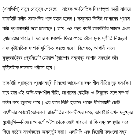
(এলডিপি) নতুন নেতৃত্ব পেয়েছে। সাবেক অর্থনৈতিক নিরাপত্তা মন্ত্রী সানায়ে
তাকাইচি দলীয় সভাপতির পদে বহাল হলেন। সম্ভবত তিনিই জাপানের প্রথম
নারী প্রধানমন্ত্রী হতে চলেছেন। তবে, ৬৪ বছর বয়সী তাকাইচির সামনে এখন
চ্যালেঞ্জের পাহাড়। দলের জনসমর্থন ফিরে পেতে তাঁকে মূল্যস্ফীতি নিয়ন্ত্রণ
এবং কূটনৈতিক সম্পর্ক সুনিশ্চিত করতে হবে। বিশেষত, আগামী মাসে
যুক্তরাষ্ট্রের প্রেসিডেন্ট ডোনাল্ড ট্রাম্পের সম্ভাব্য জাপান সফরেই তাঁর
কূটনৈতিক দক্ষতার পরীক্ষা হবে।
তাকাইচি প্রাক্তন প্রধানমন্ত্রী শিনজো আবে-এর রক্ষণশীল নীতির দৃঢ় সমর্থক।
তবে তার এই অতি-রক্ষণশীল নীতি, জাপানের বেইজিং ও সিয়ুলের সঙ্গে সম্পর্ক
কঠিন করে তুলতে পারে। এর ফলে তিনি হারাতে পারেন দীর্ঘমেয়াদী জোট
অংশীদার কোমেইতো-কে। রাজনীতির কারবারীদের মতে, তাকাইচি এখন দ্বন্দ্বের
মুখোমুখি—নিজের আদর্শে অটল থেকে জোট হারানো না কি মধ্যমপন্থায় সরে
গিয়ে কঠোর সমর্থকদের অসন্তুষ্ট করা। এলডিপি এবং বিরোধী দলগুলো মধ্য