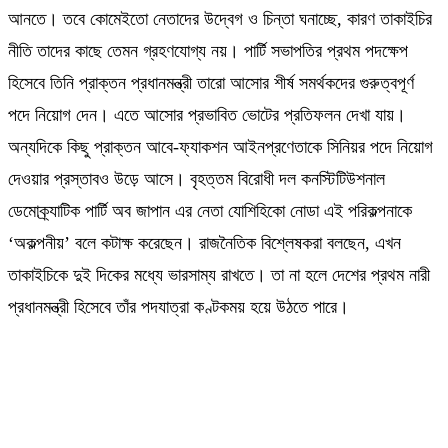
আনতে। তবে কোমেইতো নেতাদের উদ্বেগ ও চিন্তা ঘনাচ্ছে, কারণ তাকাইচির
নীতি তাদের কাছে তেমন গ্রহণযোগ্য নয়। পার্টি সভাপতির প্রথম পদক্ষেপ
হিসেবে তিনি প্রাক্তন প্রধানমন্ত্রী তারো আসোর শীর্ষ সমর্থকদের গুরুত্বপূর্ণ
পদে নিয়োগ দেন। এতে আসোর প্রভাবিত ভোটের প্রতিফলন দেখা যায়।
অন্যদিকে কিছু প্রাক্তন আবে-ফ্যাকশন আইনপ্রণেতাকে সিনিয়র পদে নিয়োগ
দেওয়ার প্রস্তাবও উড়ে আসে। বৃহত্তম বিরোধী দল কনস্টিটিউশনাল
ডেমোক্র্যাটিক পার্টি অব জাপান এর নেতা যোশিহিকো নোডা এই পরিকল্পনাকে
‘অকল্পনীয়’ বলে কটাক্ষ করেছেন। রাজনৈতিক বিশ্লেষকরা বলছেন, এখন
তাকাইচিকে দুই দিকের মধ্যে ভারসাম্য রাখতে। তা না হলে দেশের প্রথম নারী
প্রধানমন্ত্রী হিসেবে তাঁর পদযাত্রা কণ্টকময় হয়ে উঠতে পারে।