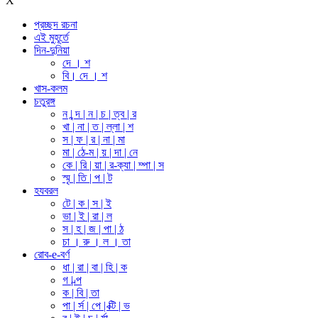
X
প্রচ্ছদ রচনা
এই মুহূর্তে
দিন-দুনিয়া
দে । শ
বি। দে । শ
খাস-কলম
চতুরঙ্গ
ন | ন্দ | ন | চ | ত্ব | র
খা | না | ত | ল্লা | শ
স | ফ | র | না | মা
মা | ঠে-ম | য় | দা | নে
কে | রি | য়া | র-ক্যা | ম্পা | স
স্মৃ | তি | প | ট
হযবরল
টে | ক | স | ই
ভা | ই | রা | ল
স | হ | জ | পা | ঠ
চা । রু । ল । তা
রোব-e-বর্ণ
ধা | রা | বা | হি | ক
গ | ল্প
ক | বি | তা
পা | র্স | পে | ক্টি | ভ