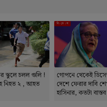
বি। দে । শ
ডের স্কুলে চলল গুলি !
গোপনে থেকেই ডিসেম
সহ নিহত ২ , আহত
দেশে ফেরার দাবি শ
হাসিনার, কতটা বাস্তব