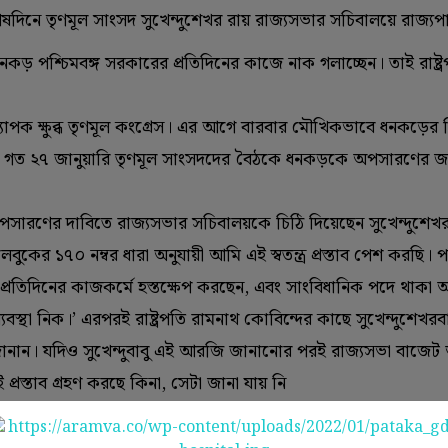
ষদিনে তৃণমূল সাংসদ সুখেন্দুশেখর রায় রাজ্যসভার সচিবালয়ে রাজ্য
 পশ্চিমবঙ্গ সরকারের প্রতিদিনের কাজে নাক গলাচ্ছেন। তাই রাষ্ট্
াপক ক্ষুব্ধ তৃণমূল কংগ্রেস। এর আগে বারবার মৌখিকভাবে ধনকড়ের ব
ি। গত ২৭ জানুয়ারি তৃণমূল সাংসদদের বৈঠকে ধনকড়কে অপসারণের জ
পসারণের দাবিতে রাজ্যসভার সচিবালয়কে চিঠি দিয়েছেন সুখেন্দুশেখর
বুকের ১৭০ নম্বর ধারা অনুযায়ী আমি এই স্বতন্ত্র প্রস্তাব পেশ করছি। পশ
প্রতিদিনের কাজকর্মে হস্তক্ষেপ করছেন, এবং সাংবিধানিক পদে থাকা
্থা নিক।’ এরপরই রাষ্ট্রপতি রামনাথ কোবিন্দের কাছে সুখেন্দুশেখরব
ন। যদিও সুখেন্দুবাবু এই আরজি জানানোর পরই রাজ্যসভা বাজেট
 এই প্রস্তাব গ্রহণ করছে কিনা, সেটা জানা যায় নি