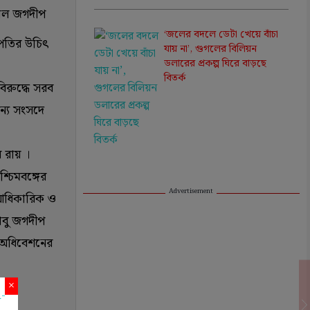
পাল জগদীপ
‘জলের বদলে ডেটা খেয়ে বাঁচা
রপতির উচিৎ
যায় না’, গুগলের বিলিয়ন
ডলারের প্রকল্প ঘিরে বাড়ছে
বিতর্ক
িরুদ্ধে সরব
ন্য সংসদে
 রায় ।
্চিমবঙ্গের
Advertisement
 আধিকারিক ও
াবু জগদীপ
 অধিবেশনের
×