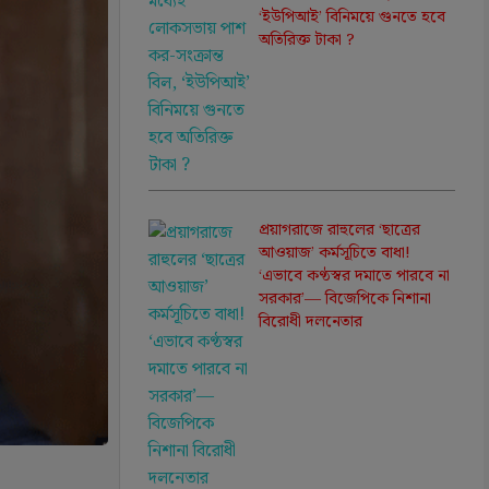
‘ইউপিআই’ বিনিময়ে গুনতে হবে
অতিরিক্ত টাকা ?
প্রয়াগরাজে রাহুলের ‘ছাত্রের
আওয়াজ’ কর্মসূচিতে বাধা!
‘এভাবে কণ্ঠস্বর দমাতে পারবে না
সরকার’— বিজেপিকে নিশানা
বিরোধী দলনেতার