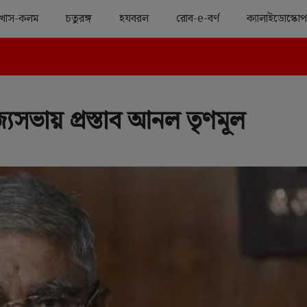
খাস-কলম
চতুরঙ্গ
হযবরল
রোব-e-বর্ণ
ক্যালাইডোস্কোপ
Advertisement
যসভায় প্রস্তাব আনল তৃণমূল