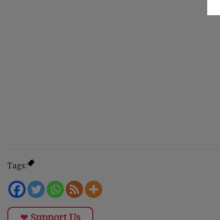
Tags:
❤ Support Us