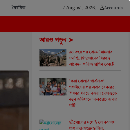
বৈষয়িক
7 August, 2026,
Accounts
আরও পড়ুন ➤
‌৪০ বছর পর বোফর্স মামলার
সমাপ্তি, হিন্দুজাদের বিরুদ্ধে
আবেদন খারিজ সুপ্রিম কোর্টে
‘কিয়া বোলতি পাবলিক’,
প্রশ্নফাঁসের পর এবার বেকারত্ব,
শিক্ষার খরচে নজর। দেশজুড়ে
নতুন অভিযানে ‘ককরোচ জনতা
পার্টি’
হট্টগোলের মধ্যেই লোকসভায়
পাশ কর-সংক্রান্ত বিল,