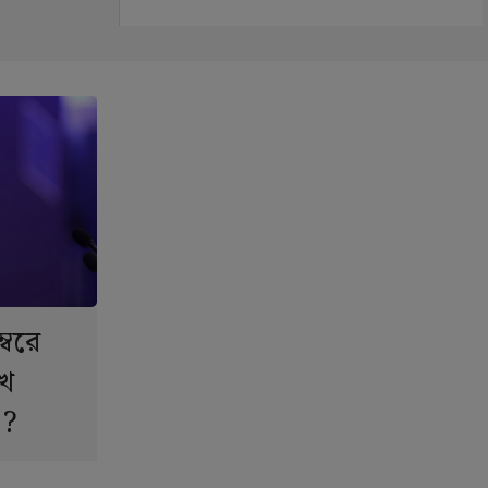
্বরে
েখ
 ?