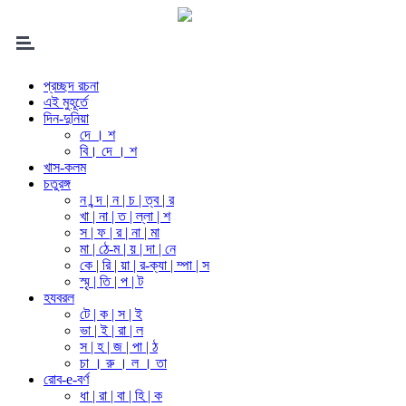
প্রচ্ছদ রচনা
এই মুহূর্তে
দিন-দুনিয়া
দে । শ
বি। দে । শ
খাস-কলম
চতুরঙ্গ
ন | ন্দ | ন | চ | ত্ব | র
খা | না | ত | ল্লা | শ
স | ফ | র | না | মা
মা | ঠে-ম | য় | দা | নে
কে | রি | য়া | র-ক্যা | ম্পা | স
স্মৃ | তি | প | ট
হযবরল
টে | ক | স | ই
ভা | ই | রা | ল
স | হ | জ | পা | ঠ
চা । রু । ল । তা
রোব-e-বর্ণ
ধা | রা | বা | হি | ক