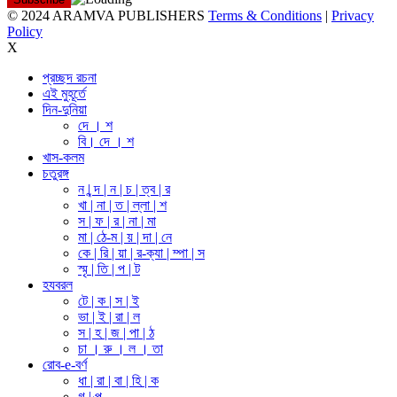
© 2024 ARAMVA PUBLISHERS
Terms & Conditions
|
Privacy
Policy
X
প্রচ্ছদ রচনা
এই মুহূর্তে
দিন-দুনিয়া
দে । শ
বি। দে । শ
খাস-কলম
চতুরঙ্গ
ন | ন্দ | ন | চ | ত্ব | র
খা | না | ত | ল্লা | শ
স | ফ | র | না | মা
মা | ঠে-ম | য় | দা | নে
কে | রি | য়া | র-ক্যা | ম্পা | স
স্মৃ | তি | প | ট
হযবরল
টে | ক | স | ই
ভা | ই | রা | ল
স | হ | জ | পা | ঠ
চা । রু । ল । তা
রোব-e-বর্ণ
ধা | রা | বা | হি | ক
গ | ল্প