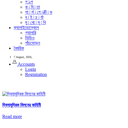
গ | ল্প
ক | বি | তা
পা | র্স | পে | ক্টি | ভ
ব | ই | চ | র্যা
মু | খো | মু | খি
ক্যালাইডোস্কোপ
গ্যালারি
ভিডিও
পাঁচফোড়ন
বৈষয়িক
7 August, 2026,
Accounts
Login
Registration
দ্বিসামুদ্রিক মিলনের কাহিনী
Read more