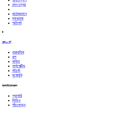
খানাতল্লাশ
নন্দন চত্বর
মাঠেময়দানে
সফরনামা
স্মৃতিপট
রোব-e-বর্ণ
ধারাবাহিক
গল্প
কবিতা
পার্সপেক্টিভ
বইচর্যা
মুখোমুখি
ক্যালাইডোস্কোপ
গ্যালারি
ভিডিও
পাঁচফোড়ন