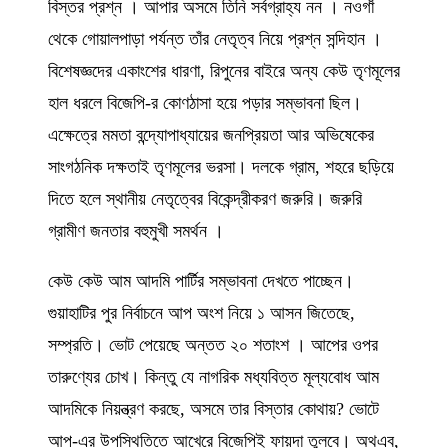
বিস্তর প্রশ্ন । আপার অসমে তিনি সর্বগ্রাহ্য নন । নওগাঁ
থেকে গোয়ালপাড়া পর্যন্ত তাঁর নেতৃত্ব নিয়ে প্রশ্ন সন্দিহান ।
বিশেষজ্ঞদের একাংশের ধারণা, রিপুনের বাইরে অন্য কেউ তৃণমূলের
হাল ধরলে বিজেপি-র কোণঠাসা হয়ে পড়ার সম্ভাবনা ছিল।
এক্ষেত্রে মমতা বন্দ্যোপাধ্যায়ের জনপ্রিয়তা আর অভিষেকের
সাংগঠনিক দক্ষতাই তৃণমূলের ভরসা। দলকে গ্রাম, শহরে ছড়িয়ে
দিতে হলে স্থানীয় নেতৃত্বের বিকেন্দ্রীকরণ জরুরি। জরুরি
গ্রামীণ জনতার বহুমুখী সমর্থন ।
কেউ কেউ আম আদমি পার্টির সম্ভাবনা দেখতে পাচ্ছেন।
গুয়াহাটির পুর নির্বাচনে আপ অংশ নিয়ে ১ আসন জিতেছে,
সম্প্রতি। ভোট পেয়েছে অন্তত ২০ শতাংশ । আপের ওপর
তারুণ্যের চোখ। কিন্তু যে নাগরিক মধ্যবিত্ত মূল্যবোধ আম
আদমিকে নিয়ন্ত্রণ করছে, অসমে তার বিস্তার কোথায়? ভোটে
আপ-এর উপস্থিতিতে আখেরে বিজেপিই ফায়দা তুলবে। অথএব,