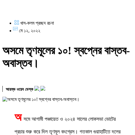
খাস-কলম প্রচ্ছদ রচনা
মে ১২, ২০২২
অসমে তৃণমূলের ১০! স্বপ্নের বাস্তব-
অবাস্তব।
আরম্ভ ওয়েব ডেস্ক
অ
সমে আগামী পঞ্চায়েত ও ২০২৪ সালের লোকসভা ভোটের
প্রচার শুরু করে দিল তৃণমূল কংগ্রেস। গতকাল গুয়াহাটিতে দলের