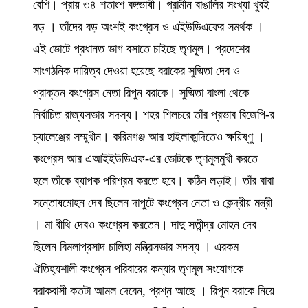
বেশি। প্রায় ৩৪ শতাংশ বঙ্গভাষী। গ্রামীন বাঙালির সংখ্যা খুবই
বড় । তাঁদের বড় অংশই কংগ্রেস ও এইউডিএফের সমর্থক ।
এই ভোটে প্রধানত ভাগ বসাতে চাইছে তৃণমূল। প্রদেশের
সাংগঠনিক দায়িত্ব দেওয়া হয়েছে বরাকের সুষ্মিতা দেব ও
প্রাক্তন কংগ্রেস নেতা রিপুন বরাকে। সুষ্মিতা বাংলা থেকে
নির্বাচিত রাজ্যসভার সদস্য। শহর শিলচরে তাঁর প্রভাব বিজেপি-র
চ্যালেঞ্জের সম্মুখীন। করিমগঞ্জ আর হাইলাকান্দিতেও ক্ষয়িষ্ণু ।
কংগ্রেস আর এআইইউডিএফ-এর ভোটকে তৃণমূলমুখী করতে
হলে তাঁকে ব্যাপক পরিশ্রম করতে হবে। কঠিন লড়াই। তাঁর বাবা
সন্তোষমোহন দেব ছিলেন দাপুটে কংগ্রেস নেতা ও কেন্দ্রীয় মন্ত্রী
। মা বীথি দেবও কংগ্রেস করতেন। দাদু সতীন্দ্র মোহন দেব
ছিলেন বিমলাপ্রসাদ চালিহা মন্ত্রিসভার সদস্য । এরকম
ঐতিহ্যশালী কংগ্রেস পরিবারের কন্যার তৃণমূল সংযোগকে
বরাকবাসী কতটা আমল দেবেন, প্রশ্ন আছে । রিপুন বরাকে নিয়ে