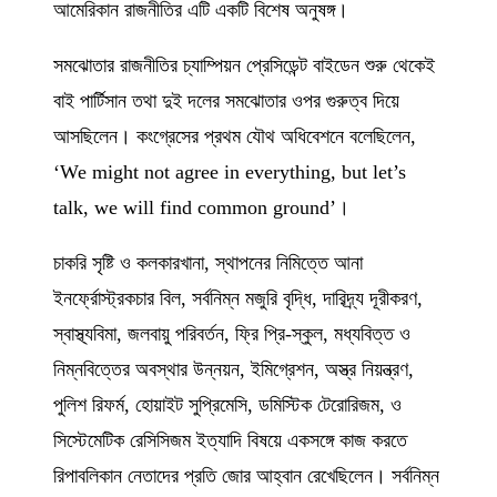
আমেরিকান রাজনীতির এটি একটি বিশেষ অনুষঙ্গ।
সমঝোতার রাজনীতির চ্যাম্পিয়ন প্রেসিডেন্ট বাইডেন শুরু থেকেই
বাই পার্টিসান তথা দুই দলের সমঝোতার ওপর গুরুত্ব দিয়ে
আসছিলেন। কংগ্রেসের প্রথম যৌথ অধিবেশনে বলেছিলেন,
‘We might not agree in everything, but let’s
talk, we will find common ground’।
চাকরি সৃষ্টি ও কলকারখানা, স্থাপনের নিমিত্তে আনা
ইনর্ফ্রোস্ট্রকচার বিল, সর্বনিম্ন মজুরি বৃদ্ধি, দারিদ্র্য দূরীকরণ,
স্বাস্থ্যবিমা, জলবায়ু পরিবর্তন, ফ্রি প্রি-স্কুল, মধ্যবিত্ত ও
নিম্নবিত্তের অবস্থার উন্নয়ন, ইমিগ্রেশন, অস্ত্র নিয়ন্ত্রণ,
পুলিশ রিফর্ম, হোয়াইট সুপ্রিমেসি, ডমিস্টিক টেরোরিজম, ও
সিস্টেমেটিক রেসিসিজম ইত্যাদি বিষয়ে একসঙ্গে কাজ করতে
রিপাবলিকান নেতাদের প্রতি জোর আহ্বান রেখেছিলেন। সর্বনিম্ন