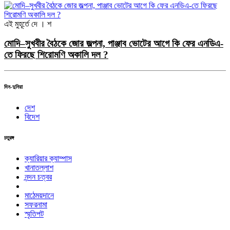
এই মুহূর্তে
দে । শ
মোদি–সুখবীর বৈঠকে জোর জল্পনা, পাঞ্জাব ভোটের আগে কি ফের এনডিএ-
তে ফিরছে শিরোমণি অকালি দল ?
দিন-দুনিয়া
দেশ
বিদেশ
চতুরঙ্গ
ক্যারিয়ার ক্যাম্পাস
খানাতল্লাশ
নন্দন চত্বর
মাঠেময়দানে
সফরনামা
স্মৃতিপট