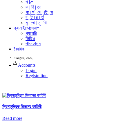
গ | ল্প
ক | বি | তা
পা | র্স | পে | ক্টি | ভ
ব | ই | চ | র্যা
মু | খো | মু | খি
ক্যালাইডোস্কোপ
গ্যালারি
ভিডিও
পাঁচফোড়ন
বৈষয়িক
9 August, 2026,
Accounts
Login
Registration
দ্বিসামুদ্রিক মিলনের কাহিনী
Read more