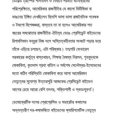
ডোনাল্ড ট্রাম্পের শাসনামল ও নির্বাচন পরবর্তী ঘটনাক্রমের
পরিপ্রেক্ষিতে, আমেরিকার রাজনীতির যে কালো বিভীষিকা বা
ভাঙনের ইঙ্গিত দেখছিলেন বিদেশি ভাসা ভাসা রাজনৈতিক গবেষক
ও টকশো বিশেষজ্ঞরা, বাস্তবে তা না হলেও আমেরিকার শত
বছরের সমঝোতার রাজনীতির ঐতিহ্য ভেঙে প্রেসিডেন্ট বাইডেনের
রিপাবলিকান বন্ধুরা নিজ দলে অস্তিত্বহীনতার সংকটে পড়ার ভয়ে
তাঁকে এড়িয়ে চলছেন, এটা পরিষ্কার। তদুপরি ফেডারেল
সরকারের কর্তৃত্ব বাস্তবায়ন, শিক্ষায় বৈষম্য নিরসন, গৃহযুদ্ধকে
মোকাবিলা, কৃতদাস প্রথা বাতিল ও সর্বশেষ সেপ্টেম্বর-ইলেভেনের
মতো কঠিন পরিস্থিতি মোকাবিলা করে আসা আমেরিকান
নেতৃত্বের সুযোগ্য উত্তরসূরি আজকের প্রেসিডেন্ট বাইডেন
আগের চেয়ে আরো বেশি তৎপর, শক্তিশালী ও স্বতঃস্ফূর্ত।
ডেমোক্রেটিক দলের প্রোগ্রেসিভ ও মডারেটর ককাসের
অভ্যন্তরীণ দর-কষাকষিতে বাইডেনের ক্যারিশমেটিক নেতৃত্ব