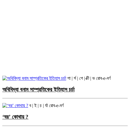
পা | র্স | পে | ক্টি | ভ
রোব-e-বর্ণ
অধিবিদ্যা বনাম সাম্প্রতিকের ইতিহাস চর্চা
ব | ই | চ | র্যা
রোব-e-বর্ণ
‘ঘর’ কোথায় ?