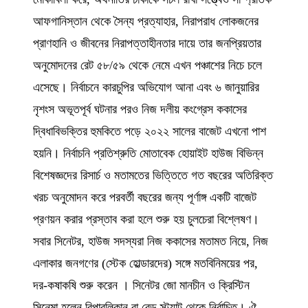
আফগানিস্তান থেকে সৈন্য প্রত্যাহার, নিরাপরাধ লোকজনের
প্রাণহানি ও জীবনের নিরাপত্তাহীনতার দায়ে তার জনপ্রিয়তার
অনুমোদনের রেট ৫৮/৫৯ থেকে নেমে এখন পঞ্চাশের নিচে চলে
এসেছে। নির্বাচনে কারচুপির অভিযোগ আনা এবং ৬ জানুয়ারির
নৃশংস অভূতপূর্ব ঘটনার পরও নিজ দলীয় কংগ্রেস ককাসের
দ্বিধাবিভক্তির হুমকিতে পড়ে ২০২২ সালের বাজেট এখনো পাশ
হয়নি। নির্বাচনি প্রতিশ্রুতি মোতাবেক হোয়াইট হাউজ বিভিন্ন
বিশেষজ্ঞদের রিসার্চ ও মতামতের ভিত্তিতে গত বছরের অতিরিক্ত
খরচ অনুমোদন করে পরবর্তী বছরের জন্য পূর্ণাঙ্গ একটি বাজেট
প্রণয়ন করার প্রস্তাব করা হলে শুরু হয় চুলচেরা বিশ্লেষণ।
সবার সিনেটর, হাউজ সদস্যরা নিজ ককাসের মতামত নিয়ে, নিজ
এলাকার জনগণের (স্টেক হোল্ডারদের) সঙ্গে মতবিনিময়ের পর,
দর-কষাকষি শুরু করেন । সিনেটর জো মানচীন ও ক্রিস্টিন
সিনেমা হলেন রিপাবলিকান বা রেড স্ট্যাট থেকে নির্বাচিত। ঐ