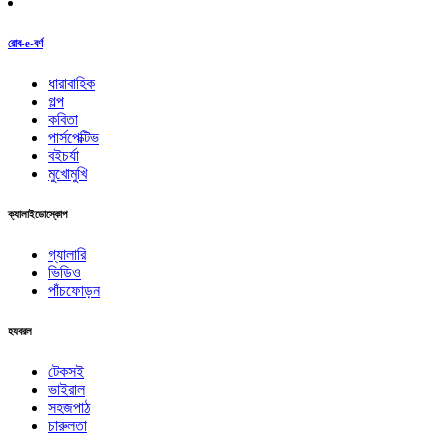
রোব-e-বর্ণ
ধারাবাহিক
গল্প
কবিতা
পার্সপেক্টিভ
বইচর্যা
মুখোমুখি
ক্যালাইডোস্কোপ
গ্যালারি
ভিডিও
পাঁচফোড়ন
হযবরল
টেকসই
ভাইরাল
সহজপাঠ
চারুলতা