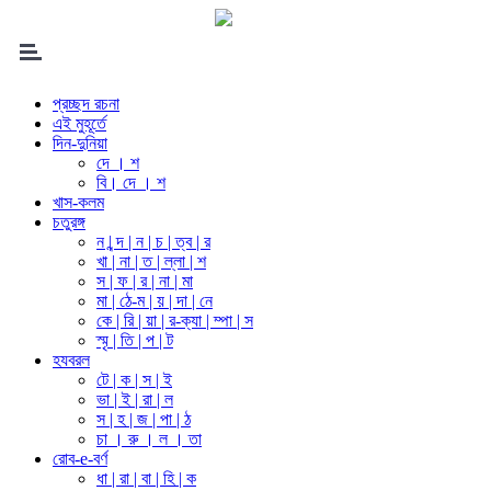
প্রচ্ছদ রচনা
এই মুহূর্তে
দিন-দুনিয়া
দে । শ
বি। দে । শ
খাস-কলম
চতুরঙ্গ
ন | ন্দ | ন | চ | ত্ব | র
খা | না | ত | ল্লা | শ
স | ফ | র | না | মা
মা | ঠে-ম | য় | দা | নে
কে | রি | য়া | র-ক্যা | ম্পা | স
স্মৃ | তি | প | ট
হযবরল
টে | ক | স | ই
ভা | ই | রা | ল
স | হ | জ | পা | ঠ
চা । রু । ল । তা
রোব-e-বর্ণ
ধা | রা | বা | হি | ক