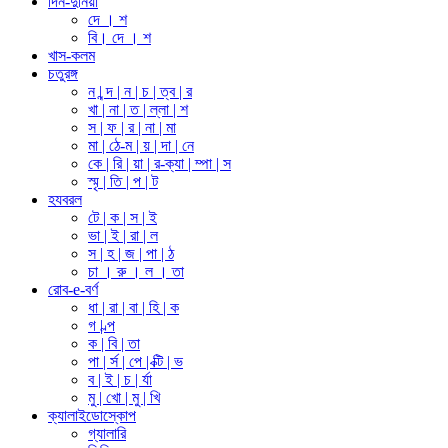
দিন-দুনিয়া
দে । শ
বি। দে । শ
খাস-কলম
চতুরঙ্গ
ন | ন্দ | ন | চ | ত্ব | র
খা | না | ত | ল্লা | শ
স | ফ | র | না | মা
মা | ঠে-ম | য় | দা | নে
কে | রি | য়া | র-ক্যা | ম্পা | স
স্মৃ | তি | প | ট
হযবরল
টে | ক | স | ই
ভা | ই | রা | ল
স | হ | জ | পা | ঠ
চা । রু । ল । তা
রোব-e-বর্ণ
ধা | রা | বা | হি | ক
গ | ল্প
ক | বি | তা
পা | র্স | পে | ক্টি | ভ
ব | ই | চ | র্যা
মু | খো | মু | খি
ক্যালাইডোস্কোপ
গ্যালারি