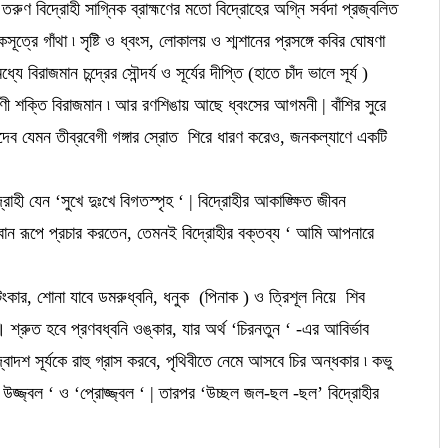
। তরুণ বিদ্রোহী সাগ্নিক ব্রাহ্মণের মতো বিদ্রোহের অগ্নি সর্বদা প্রজ্বলিত
ত্রে গাঁথা ৷ সৃষ্টি ও ধ্বংস, লোকালয় ও শ্মশানের প্রসঙ্গে কবির ঘোষণা
রাজমান চন্দ্রের সৌন্দর্য ও সূর্যের দীপ্তি (হাতে চাঁদ ভালে সূর্য )
র্ষণী শক্তি বিরাজমান ৷ আর রণশিঙায় আছে ধ্বংসের আগমনী | বাঁশির সুরে
াদেব যেমন তীব্রবেগী গঙ্গার স্রোত শিরে ধারণ করেও, জনকল্যাণে একটি
্রোহী যেন ‘সুখে দুঃখে বিগতস্পৃহ ‘ | বিদ্রোহীর আকাঙ্ক্ষিত জীবন
কে ভগবান রূপে প্রচার করতেন, তেমনই বিদ্রোহীর বক্তব্য ‘ আমি আপনারে
ংকার, শোনা যাবে ডমরুধ্বনি, ধনুক (পিনাক ) ও ত্রিশূল নিয়ে শিব
। শ্রুত হবে প্রণবধ্বনি ওঙ্কার, যার অর্থ ‘চিরনতুন ‘ -এর আবির্ভাব
ে দ্বাদশ সূর্যকে রাহু গ্রাস করবে, পৃথিবীতে নেমে আসবে চির অন্ধকার ৷ কভু
 ‘ উজ্জ্বল ‘ ও ‘প্রোজ্জ্বল ‘ | তারপর ‘উচ্ছল জল-ছল -ছল’ বিদ্রোহীর