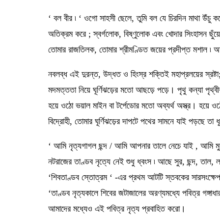
‘ বল বীর ৷ ‘ ওগো সাহসী ছেলে, তুমি বল যে চিরদিন মাথা উঁচু ক
অতিক্রম করে ; স্বর্গলোক, বিষ্ণুলোক এবং খোদার সিংহাসন ছুঁয়
তোমার রাজতিলক, তোমার শ্রীমণ্ডিত জয়ের প্রদীপ্ত মশাল ৷ অতএ
নবলব্ধ এই দুরন্ত, উদ্ধত ও হিংস্র শক্তিই মহাপ্রলয়ের স্রষ্টা
মদমত্ততা নিয়ে ঘূর্ণিঝড়ের মতো আছড়ে পড়ে। পৃথু কন্যা পৃ
হয়ে ওঠো ভয়াল মাইন বা টর্পেডোর মতো অব্যর্থ অস্ত্র। হয়ে ওঠো
বিদ্রোহী, তোমার ঘূর্ণিঝড়ের দাপটে পথের সামনে যাই পড়ছে তা ধূল
‘ আমি নৃত্যগাগল ছন্দ / আমি আপনার তালে নেচে যাই , আমি মুক্
নটরাজের তাণ্ডব নৃত্যে নেই শুধু ধ্বংস ৷ আছে সুর, ছন্দ, তাল, ল
‘শিবতাণ্ডব স্তোত্রম ‘ -এর প্রথম আটটি স্তবকের সারসংক্ষে
‘তাণ্ডব নৃত্যকালে শিবের জটাজালের অরণ্যমধ্যে পবিত্র গঙ্গাধা
আমাদের মধ্যেও এই পবিত্র নৃত্য প্রবাহিত করো।