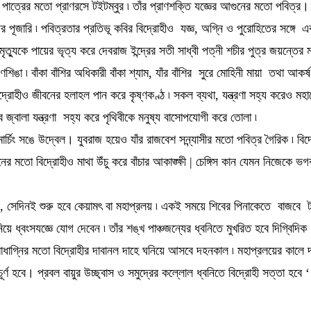
িপূর্ণ পাত্রের মতো প্রাণরসে টইটম্বুর ৷ তাঁর প্রাণশক্তি যজ্ঞের আগুনের মতো পবিত্র
ূজারি ৷ পবিত্রতার প্রতিভূ কবির বিদ্রোহীও যজ্ঞ, অগ্নি ও পুরোহিতের সঙ্গে একসূ
ে পায়ের ভৃত্য করে দেবরাজ ইন্দ্রের সতী সাধ্বী পত্নী শচীর পুত্র জয়ন্তের মধ্যে বি
ঙা ৷ বাঁকা বাঁশির অধিকারী বাঁকা শ্যাম, যাঁর বাঁশির সুরে মোহিনী মায়া তথা আক
্রোহীও জীবনের হলাহল পান করে কৃষ্ণকণ্ঠ ৷ সকল ব্যথা, যন্ত্রণা সহ্য করেও মহ
সব জ্বালা যন্ত্রণা সহ্য করে পৃথিবীকে মনুষ্য বাসোপযোগী করে তোলা ৷
 মার্চিং সঙে উদ্বেল। যুবরাজ হয়েও যাঁর রাজবেশ সন্ন্যাসীর মতো পবিত্র গৈরিক ৷ বিদ
 খানের মতো বিদ্রোহীও মাথা উঁচু করে বাঁচার আকাঙ্ক্ষী | চেঙ্গিস কান যেমন নিজে
, সেদিনই শুরু হবে কেয়ামৎ বা মহাপ্রলয় ৷ একই সময়ে শিবের পিনাকেতে বাজবে ট
িয়ে ধ্বংসযজ্ঞে যোগ দেবেন ৷ তাঁর শঙ্খ পাঞ্চজন্যের ধ্বনিতে মুখরিত হবে দিগ্বিদিক
বাসার ক্রোধাগ্নির মতো বিদ্রোহীর দাবানল দাহে ঘনিয়ে আসবে দহনকাল ৷ মহাপ্রলয়ের কাল
র্ণ হবে। প্রবল বায়ুর উচ্ছ্বাস ও সমুদ্রের কল্লোল ধ্বনিতে বিদ্রোহী সত্তা হবে