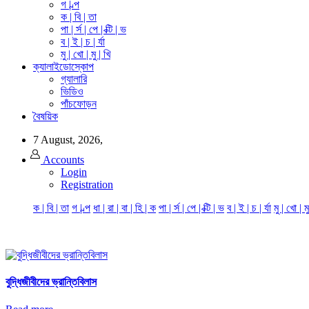
গ | ল্প
ক | বি | তা
পা | র্স | পে | ক্টি | ভ
ব | ই | চ | র্যা
মু | খো | মু | খি
ক্যালাইডোস্কোপ
গ্যালারি
ভিডিও
পাঁচফোড়ন
বৈষয়িক
7 August, 2026,
Accounts
Login
Registration
ক | বি | তা
গ | ল্প
ধা | রা | বা | হি | ক
পা | র্স | পে | ক্টি | ভ
ব | ই | চ | র্যা
মু | খো | ম
বুদ্ধিজীবীদের ভ্রান্তিবিলাস