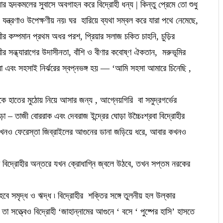
যার হৃদকমলের সুবাসে অবগাহন করে বিদ্রোহী ধন্য | কিন্তু প্রেমে তো শুধু
 ও যন্ত্রণাও উপেক্ষণীয় নয়৷ ঘর হারিয়ে ব্যথা সম্বল করে যারা পথে নেমেছে,
ীর কম্পমান প্রথম অধর পরশ, প্রিয়ার সলাজ চকিত চাহনি, চুড়ির
ীর সন্ধ্যারাগের উদাসীনতা, বাঁশি ও বীণার কবোষ্ণ ঐকতান, মরুভূমির
পারা এবং সহসাই নির্ঝরের স্বপ্নভঙ্গ হয় — ‘আমি সহসা আমারে চিনেছি ,
 হাতের মুঠোয় নিয়ে আসার জন্য , আগ্নেয়গিরি বা সমুদ্রগর্ভের
োড়া – তাজী বোররাক এবং দেবরাজ ইন্দ্রের ঘোড়া উচ্চৈঃশ্রবা বিদ্রোহীর
, কখনও ফেরেস্তা জিব্রাইলের আগুনের ডানা জড়িয়ে ধরে, আবার কখনও
াশি বিদ্রোহীর অন্তরে যখন ক্রোধাগ্নি জ্বলে উঠবে, তখন সপ্তম নরকের
হবে সমৃদ্ধ ও ঋদ্ধ ৷ বিদ্রোহীর শক্তির সঙ্গে তুলনীয় হল উল্কার
 তা সত্ত্বেও বিদ্রোহী ‘জাহান্নামের আগুনে ‘ বসে ‘ পুষ্পের হাসি’ হাসতে