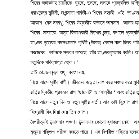
শিবের জটাকটাহ চারদিকে ঘুরছে, দুলছে, ললাটে প্রজ্বলিত অগ্ন
ধরাধরেন্দ্র নন্দিনী, জগন্মাতা পার্বতী-ও শিবের সহচরী ৷ এই তাণ
আকাশ যেন নববধূ, শিবের উত্তরীয় বাতাসে ভাসমান | আমার হৃ
শিবের মস্তকে অমৃত বিতরণকারী কিশোর চন্দ্র, কপালে প্রজ্বলি
তাণ্ডব নৃত্যের পদসঞ্চালনে পৃথিবী (উমার) কোলে নানা চিত্র পরিস
নবমেঘের গর্জনকে স্তব্ধ করেছে তাঁর তাণ্ডবনৃত্যের ধ্বনি ৷ অম
চতুর্দিকে পরিব্যাপ্ত হোক ৷ ‘
তাই তাণ্ডবনৃত্য শুধু ধ্বংস নয়,
নিয়ে আসে সৃষ্টির বাণী। জীবনের জড়তা নাশ করে সঞ্চার করে মুক
রাত্রি দ্বিতীয় প্রহরের রাগ ‘ছায়ানট’ ও ‘হাম্বীর ‘ এবং রাত
নিয়ে আসে নতুন দিন ও নতুন সৃষ্টির বার্তা ৷ আর তাই হিন্দোল 
বিদ্রোহী ফিং দিয়া দেয় তিন দোল ৷
বৈপরীত্যই উন্মাদনার লক্ষণ ৷ উন্মাদনার কোনো ব্যাকরণ নেই। এক
মৃত্যুর শক্তিও পরীক্ষা করতে পারে । এই বিপরীত শক্তির বলে