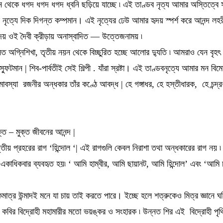
ি থেকে ধগদ ধগদ ধগদ ধ্বনি ছড়িয়ে যাচ্ছে ৷ এই তাণ্ডব নৃত্য আমার অস্তিত্বে স
্ডব নৃত্যে দিক দিগন্ত কম্পমান। এই নৃত্যের ঢেউ আমার হৃদয় স্পর্শ করে আনন্দ লহর
দয় ওই দৈবী ক্রীড়ায় অনাস্বাদিত — উত্তেজনাময় ৷
ত অগ্নিশিখা, তৃতীয় নয়ন থেকে বিচ্ছুরিত হচ্ছে আলোর দ্যুতি ৷ আমরাও যেন বৃহ
্ফুটমান | শিব-পার্বতীই সেই শিল্পী . যাঁরা স্রষ্টা। এই তাণ্ডবনৃত্যে আমার মন ব
াবস্যা রজনীর অন্ধকার তাঁর কণ্ঠে আবদ্ধ | হে গঙ্গাধর, হে হস্তীধারক, হে চন্দ্রধ
্তি – মুক্ত জীবনের আনন্দ |
্রি তৃতীয় প্রহরের রাগ ‘হিন্দোল ‘| এই রাগগুলি কেবল নিরাশা তথা অন্ধকারের রা
রাগ একাধিকবার ব্যবহৃত হয়৷ ‘ আমি হাম্বীর, আমি ছায়ানট, আমি হিন্দোল’ এবং ‘আম
মাত্র উন্মাদই মনে যা চায় তাই করতে পারে। ইচ্ছে হলে শত্রুকেও মিত্র জ্ঞানে ঘন
ই কবির বিদ্রোহী মহামারীর মতো ভয়ঙ্কর ও সংহারক ৷ উন্নত শির এই বিদ্রোহী পৃ