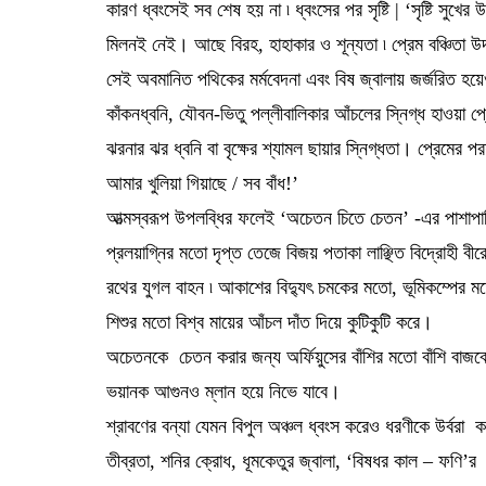
কারণ ধ্বংসেই সব শেষ হয় না ৷ ধ্বংসের পর সৃষ্টি | ‘সৃষ্টি সুখ
মিলনই নেই। আছে বিরহ, হাহাকার ও শূন্যতা ৷ প্রেম বঞ্চিতা উদাসি
সেই অবমানিত পথিকের মৰ্মবেদনা এবং বিষ জ্বালায় জর্জরিত হয়ে
কাঁকনধ্বনি, যৌবন-ভিতু পল্লীবালিকার আঁচলের স্নিগ্ধ হাওয়া 
ঝরনার ঝর ধ্বনি বা বৃক্ষের শ্যামল ছায়ার স্নিগ্ধতা। প্রেমের
আমার খুলিয়া গিয়াছে / সব বাঁধ!’
আত্মস্বরূপ উপলব্ধির ফলেই ‘অচেতন চিতে চেতন’ -এর পাশাপাশি 
প্রলয়াগ্নির মতো দৃপ্ত তেজে বিজয় পতাকা লাঞ্ছিত বিদ্রোহী বীরে
রথের যুগল বাহন ৷ আকাশের বিদ্যুৎ চমকের মতো, ভূমিকম্পের 
শিশুর মতো বিশ্ব মায়ের আঁচল দাঁত দিয়ে কুটিকুটি করে।
অচেতনকে চেতন করার জন্য অর্ফিয়ুসের বাঁশির মতো বাঁশি বাজব
ভয়ানক আগুনও ম্লান হয়ে নিভে যাবে।
শ্রাবণের বন্যা যেমন বিপুল অঞ্চল ধ্বংস করেও ধরণীকে উর্বরা ক
তীব্রতা, শনির ক্রোধ, ধূমকেতুর জ্বালা, ‘বিষধর কাল – ফণি’র মৃত