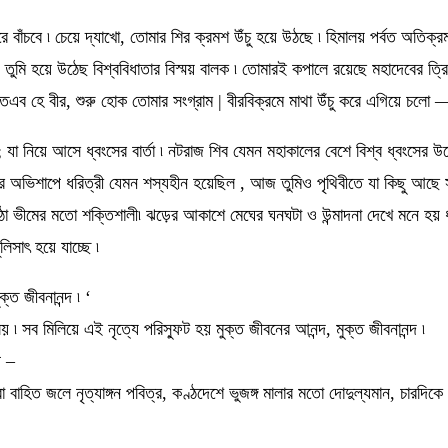
রে বাঁচবে ৷ চেয়ে দ্যাখো, তোমার শির ক্রমশ উঁচু হয়ে উঠছে ৷ হিমালয় পর্বত অতিক্র
ে তুমি হয়ে উঠেছ বিশ্ববিধাতার বিস্ময় বালক ৷ তোমারই কপালে রয়েছে মহাদেবের ত্রি
ব হে বীর, শুরু হোক তোমার সংগ্রাম | বীরবিক্রমে মাথা উঁচু করে এগিয়ে চলো 
; যা নিয়ে আসে ধ্বংসের বার্তা ৷ নটরাজ শিব যেমন মহাকালের বেশে বিশ্ব ধ্বংসের উদ
থ্বীর অভিশাপে ধরিত্রী যেমন শস্যহীন হয়েছিল , আজ তুমিও পৃথিবীতে যা কিছু আছে
 ভীমের মতো শক্তিশালী৷ ঝড়ের আকাশে মেঘের ঘনঘটা ও উন্মাদনা দেখে মনে হয় ধূম্র
িসাৎ হয়ে যাচ্ছে ৷
ত জীবনানন্দ ৷ ‘
য় ৷ সব মিলিয়ে এই নৃত্যে পরিস্ফুট হয় মুক্ত জীবনের আনন্দ, মুক্ত জীবনানন্দ ৷
প –
রা বাহিত জলে নৃত্যাঙ্গন পবিত্র, কণ্ঠদেশে ভুজঙ্গ মালার মতো দোদুল্যমান, চারদ