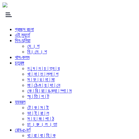
প্রচ্ছদ রচনা
এই মুহূর্তে
দিন-দুনিয়া
দে । শ
বি। দে । শ
খাস-কলম
চতুরঙ্গ
ন | ন্দ | ন | চ | ত্ব | র
খা | না | ত | ল্লা | শ
স | ফ | র | না | মা
মা | ঠে-ম | য় | দা | নে
কে | রি | য়া | র-ক্যা | ম্পা | স
স্মৃ | তি | প | ট
হযবরল
টে | ক | স | ই
ভা | ই | রা | ল
স | হ | জ | পা | ঠ
চা । রু । ল । তা
রোব-e-বর্ণ
ধা | রা | বা | হি | ক