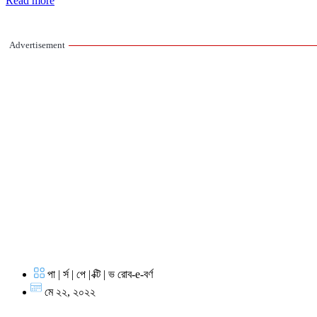
Read more
Advertisement
পা | র্স | পে | ক্টি | ভ রোব-e-বর্ণ
মে ২২, ২০২২