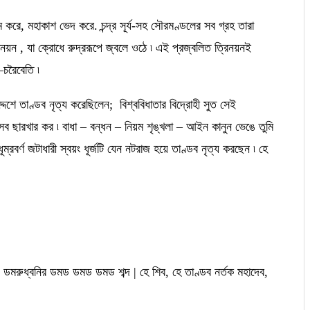
ম করে, মহাকাশ ভেদ করে. চন্দ্র সূর্য-সহ সৌরমণ্ডলের সব গ্রহ তারা
নয়ন , যা ক্রোধে রুদ্ররূপে জ্বলে ওঠে ৷ এই প্রজ্বলিত ত্রিনয়নই
—চরৈবেতি ৷
্দেশে তাণ্ডব নৃত্য করেছিলেন; বিশ্ববিধাতার বিদ্রোহী সুত সেই
 সব ছারখার কর ৷ বাধা – বন্ধন – নিয়ম শৃঙ্খলা – আইন কানুন ভেঙে তুমি
বর্ণ জটাধারী স্বয়ং ধূর্জটি যেন নটরাজ হয়ে তাণ্ডব নৃত্য করছেন ৷ হে
িকে ডমরুধ্বনির ডমড ডমড ডমড শব্দ | হে শিব, হে তাণ্ডব নর্তক মহাদেব,