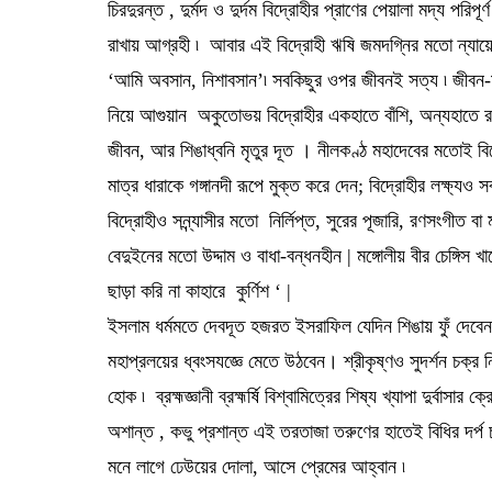
চিরদুরন্ত , দুর্মদ ও দুর্দম বিদ্রোহীর প্রাণের পেয়ালা মদ্য পর
রাখায় আগ্রহী ৷ আবার এই বিদ্রোহী ঋষি জমদগ্নির মতো ন্যায়ের প
‘আমি অবসান, নিশাবসান’৷ সবকিছুর ওপর জীবনই সত্য ৷ জীবন-মৃত্যুক
নিয়ে আগুয়ান অকুতোভয় বিদ্রোহীর একহাতে বাঁশি, অন্যহাতে রণশি
জীবন, আর শিঙাধ্বনি মৃতুর দূত । নীলকণ্ঠ মহাদেবের মতোই বিদ
মাত্র ধারাকে গঙ্গানদী রূপে মুক্ত করে দেন; বিদ্রোহীর লক্ষ্যও 
বিদ্রোহীও সন্ন্যাসীর মতো নির্লিপ্ত, সুরের পূজারি, রণসংগীত বা
বেদুইনের মতো উদ্দাম ও বাধা-বন্ধনহীন | মঙ্গোলীয় বীর চেঙ্গিস
ছাড়া করি না কাহারে কুর্ণিশ ‘ |
ইসলাম ধর্মমতে দেবদূত হজরত ইসরাফিল যেদিন শিঙায় ফুঁ দেবেন
মহাপ্রলয়ের ধ্বংসযজ্ঞে মেতে উঠবেন। শ্রীকৃষ্ণও সুদর্শন চক্র ন
হোক ৷ ব্রহ্মজ্ঞানী ব্রহ্মর্ষি বিশ্বামিত্রের শিষ্য খ্যাপা দুর্
অশান্ত , কভু প্রশান্ত এই তরতাজা তরুণের হাতেই বিধির দর্প চূ
মনে লাগে ঢেউয়ের দোলা, আসে প্রেমের আহ্বান ৷