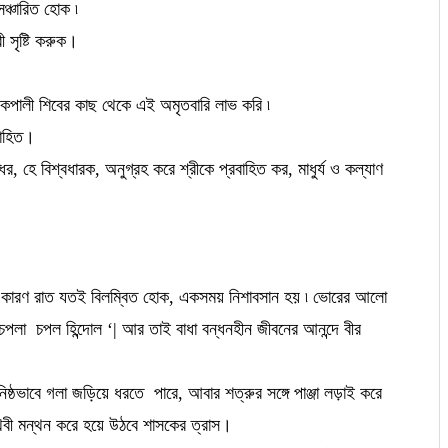
ঞ্চারিত হোক ৷
ী সৃষ্টি করুক।
ৎ কপালী শিবের কাছ থেকে এই অমৃতবারি লাভ করি ৷
িমোহিত।
র, হে বিশ্বধারক, অনুগ্রহ করে শ্রীকে প্রবাহিত কর, মাধুর্য ও কল্যাণ
গ নয় ৷ কারণ রাত যতই বিলম্বিত হোক, একসময় নিশাবসান হয় ৷ ভোরের আলো
ি চপলা চপল হিন্দোল ‘| আর তাই বাধা বন্ধনহীন জীবনের আনন্দে বীর
িষ্ঠভাবে গলা জড়িয়ে ধরতে পারে, আবার শত্রুর সঙ্গে পাঞ্জা লড়াই করে
থিবী মন্থন করে হয়ে উঠবে শাসকের ত্রাস।