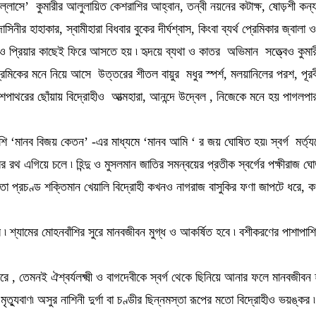
ের উল্লাসে’ কুমারীর আলুলায়িত কেশরাশির আহ্বান, তন্বী নয়নের কটাক্ষ, ষোড়শী কন্
নীর হাহাকার, স্বামীহারা বিধবার বুকের দীর্ঘশ্বাস, কিংবা ব্যর্থ প্রেমিকার জ্বালা
ও প্রিয়ার কাছেই ফিরে আসতে হয় ৷ হৃদয়ে ব্যথা ও কাতর অভিমান সত্ত্বেও কুমার
প্রেমিকের মনে নিয়ে আসে উত্তরের শীতল বায়ুর মধুর স্পর্শ, মলয়ানিলের পরশ, পূরব
 পরশপাথরের ছোঁয়ায় বিদ্রোহীও আত্মহারা, আনন্দে উদ্বেল , নিজেকে মনে হয় পাগল
‘মানব বিজয় কেতন’ -এর মাধ্যমে ‘মানব আমি ‘ র জয় ঘোষিত হয়৷ স্বর্গ মর্ত্যকে
র রথ এগিয়ে চলে ৷ হিন্দু ও মুসলমান জাতির সমন্বয়ের প্রতীক স্বর্গের পক্ষীরাজ ঘ
মতো প্রচণ্ড শক্তিমান খেয়ালি বিদ্রোহী কখনও নাগরাজ বাসুকির ফণা জাপটে ধরে
ে ৷ শ্যামের মোহনবাঁশির সুরে মানবজীবন মুগ্ধ ও আকর্ষিত হবে ৷ বশীকরণের পাশাপ
রে , তেমনই ঐশ্বর্যলক্ষ্মী ও বাগদেবীকে স্বর্গ থেকে ছিনিয়ে আনার ফলে মানবজীবন 
্যুবাণ৷ অসুর নাশিনী দুর্গা বা চণ্ডীর ছিন্নমস্তা রূপের মতো বিদ্রোহীও ভয়ঙ্কর ৷