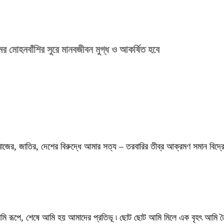
মের মোহনবাঁশির সুরে মানবজীবন মুগ্ধ ও আকর্ষিত হবে
ই. সমাজের, জাতির, দেশের বিরুদ্ধে আমার সত্য – তরবারির তীব্র আক্রমণ সমান বি
হয় আমি রূপে, শেষে আমি হয় আমাদের প্রতিভূ ৷ ছোট ছোট আমি মিলে এক বৃহৎ আমি ত