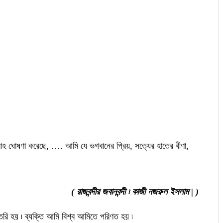
দ্রোহ ঘোষণা করেছে, …. আমি যে ভগবানের প্রিয়, সত্যের হাতের বীণা,
( রাজবন্দীর জবানবন্দী ৷ কাজী নজরুল ইসলাম | )
ৈরি হয় ৷ ব্যক্তি আমি বিশ্ব আমিতে পরিণত হয় ৷