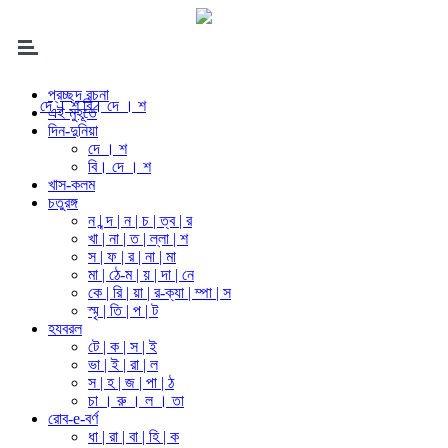
প্রচ্ছদ রচনা
দে । শ
বি। দে । শ
এই মুহূর্তে
দিন-দুনিয়া
দে । শ
বি। দে । শ
খাস-কলম
চতুরঙ্গ
ন | ন্দ | ন | চ | ত্ব | র
খা | না | ত | ল্লা | শ
স | ফ | র | না | মা
মা | ঠে-ম | য় | দা | নে
কে | রি | য়া | র-ক্যা | ম্পা | স
স্মৃ | তি | প | ট
হযবরল
টে | ক | স | ই
ভা | ই | রা | ল
স | হ | জ | পা | ঠ
চা । রু । ল । তা
রোব-e-বর্ণ
ধা | রা | বা | হি | ক