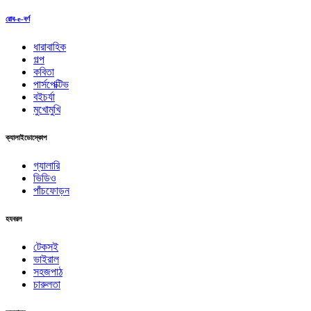
রোব-e-বর্ণ
ধারাবাহিক
গল্প
কবিতা
পার্সপেক্টিভ
বইচর্যা
মুখোমুখি
ক্যালাইডোস্কোপ
গ্যালারি
ভিডিও
পাঁচফোড়ন
হযবরল
টেকসই
ভাইরাল
সহজপাঠ
চারুলতা