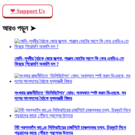
❤ Support Us
আরও পড়ুন ➤
মোদি–সুখবীর বৈঠকে জোর জল্পনা, পাঞ্জাব ভোটের আগে কি ফের এনডিএ-তে
ফিরছে শিরোমণি অকালি দল ?
সংখ্যার রাজনীতিতে ‘ডিলিমিটেশন’ মোড়: অবস্থান স্পষ্ট করল ডিএমকে, সব
দলের সাংসদদের বৈঠকে মুখ্যমন্ত্রী বিজয়
নিট প্রশ্নফাঁস কাণ্ডে সিবিআইয়ের চার্জশিটে চাঞ্চল্যকর তথ্য, চিরকুটে লিখে
পড়ুয়াদের কাছে পৌঁছত প্রশ্নের উত্তর