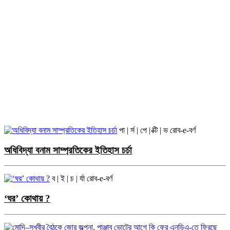
পা | র্স | পে | ক্টি | ভ
রোব-e-বর্ণ
অধিবিদ্যা বনাম সাম্প্রতিকের ইতিহাস চর্চা
ব | ই | চ | র্যা
রোব-e-বর্ণ
‘ঘর’ কোথায় ?