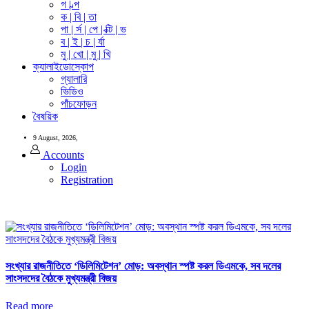
গ | ল্প
ক | বি | তা
পা | র্স | পে | ক্টি | ভ
ব | ই | চ | র্যা
মু | খো | মু | খি
ক্যালাইডোস্কোপ
গ্যালারি
ভিডিও
পাঁচফোড়ন
বৈষয়িক
9 August, 2026,
Accounts
Login
Registration
সংখ্যার রাজনীতিতে ‘ডিলিমিটেশন’ মোড়: অবস্থান স্পষ্ট করল ডিএমকে, সব দলের
সাংসদদের বৈঠকে মুখ্যমন্ত্রী বিজয়
Read more