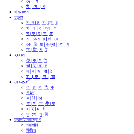
দে । শ
বি। দে । শ
খাস-কলম
চতুরঙ্গ
ন | ন্দ | ন | চ | ত্ব | র
খা | না | ত | ল্লা | শ
স | ফ | র | না | মা
মা | ঠে-ম | য় | দা | নে
কে | রি | য়া | র-ক্যা | ম্পা | স
স্মৃ | তি | প | ট
হযবরল
টে | ক | স | ই
ভা | ই | রা | ল
স | হ | জ | পা | ঠ
চা । রু । ল । তা
রোব-e-বর্ণ
ধা | রা | বা | হি | ক
গ | ল্প
ক | বি | তা
পা | র্স | পে | ক্টি | ভ
ব | ই | চ | র্যা
মু | খো | মু | খি
ক্যালাইডোস্কোপ
গ্যালারি
ভিডিও