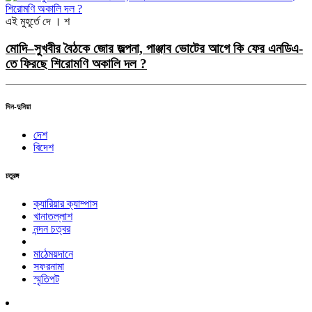
এই মুহূর্তে
দে । শ
মোদি–সুখবীর বৈঠকে জোর জল্পনা, পাঞ্জাব ভোটের আগে কি ফের এনডিএ-
তে ফিরছে শিরোমণি অকালি দল ?
দিন-দুনিয়া
দেশ
বিদেশ
চতুরঙ্গ
ক্যারিয়ার ক্যাম্পাস
খানাতল্লাশ
নন্দন চত্বর
মাঠেময়দানে
সফরনামা
স্মৃতিপট