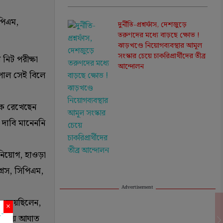
পিএম,
দুর্নীতি-প্রশ্নফাঁস, দেশজুড়ে
তরুণদের মধ্যে বাড়ছে ক্ষোভ !
ঝাড়খণ্ডে নিয়োগব্যবস্থার আমূল
সংস্কার চেয়ে চাকরিপ্রার্থীদের তীব্র
নিট পরীক্ষা
আন্দোলন
্যপাল সেই বিলে
কে রেখেছেন
 দাবি মানেননি
নিয়োগ, হাওড়া
রেস, সিপিএম,
Advertisement
তে চেয়েছিলেন,
×
দাঁড়ায় আঘাত