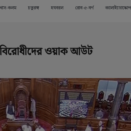
খাস-কলম
চতুরঙ্গ
হযবরল
রোব-e-বর্ণ
ক্যালাইডোস্কোপ
Advertisement
কে বিরোধীদের ওয়াক আউট