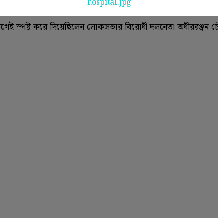
আগেই স্পষ্ট করে দিয়েছিলেন লোকসভার বিরোধী দলনেতা অধীররঞ্জন চৌ