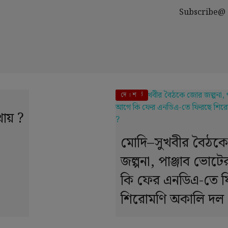
Subscribe@
এই মুহূর্তে
দে । শ
ায় ?
মোদি–সুখবীর বৈঠক
জল্পনা, পাঞ্জাব ভোট
কি ফের এনডিএ-তে 
শিরোমণি অকালি দল 