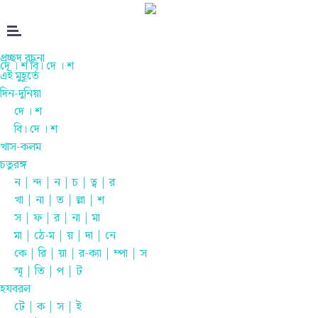
প্রচ্ছদ রচনা
দে । শ
বি। দে । শ
এই মুহূর্তে
দিন-দুনিয়া
দে । শ
বি। দে । শ
খাস-কলম
চতুরঙ্গ
ন | ন্দ | ন | চ | ত্ব | র
খা | না | ত | ল্লা | শ
স | ফ | র | না | মা
মা | ঠে-ম | য় | দা | নে
কে | রি | য়া | র-ক্যা | ম্পা | স
স্মৃ | তি | প | ট
হযবরল
টে | ক | স | ই