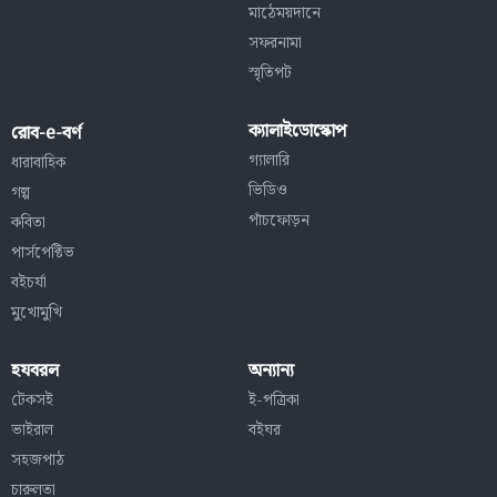
মাঠেময়দানে
সফরনামা
স্মৃতিপট
ক্যালাইডোস্কোপ
রোব-e-বর্ণ
গ্যালারি
ধারাবাহিক
ভিডিও
গল্প
পাঁচফোড়ন
কবিতা
পার্সপেক্টিভ
বইচর্যা
মুখোমুখি
হযবরল
অন্যান্য
টেকসই
ই-পত্রিকা
ভাইরাল
বইঘর
সহজপাঠ
চারুলতা