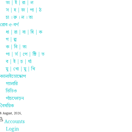
ভা | ই | রা | ল
স | হ | জ | পা | ঠ
চা । রু । ল । তা
রোব-e-বর্ণ
ধা | রা | বা | হি | ক
গ | ল্প
ক | বি | তা
পা | র্স | পে | ক্টি | ভ
ব | ই | চ | র্যা
মু | খো | মু | খি
ক্যালাইডোস্কোপ
গ্যালারি
ভিডিও
পাঁচফোড়ন
বৈষয়িক
8 August, 2026,
Accounts
Login