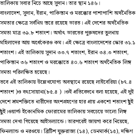
তালিকায় সবার নিচে আছে সুদান। তার স্থান ১৪৬।
বাংলাদেশ, সুদান, ইরান, পাকিস্তান ও মরক্কোর পাশাপাশি অর্থনৈতিক
সমতার ক্ষেত্রে সর্বনিম্ন স্তরে রয়েছে ভারত। এই দেশের অর্থনৈতিক
সমতা মাত্র ৩৯.৮ শতাংশ। অর্থাৎ ভারতের পুরুষদের তুলনায়
মহিলাদের আয় অর্ধেকেরও কম। এই ক্ষেত্রে বাংলাদেশের স্কোর ৩১.১
শতাংশ। এই তালিকায় সুদান ৩৩.৭ শতাংশ, ইরান ৩৪.৩ শতাংশ,
পাকিস্তান ৩৬ শতাংশ ও মরক্কোতে ৪০.৬ শতাংশ অর্থনৈতিক লিঙ্গ
সমতা পরিলক্ষিত হয়েছে।
তবে এই তালিকায় উল্লেখযোগ্য অবস্থানে রয়েছে লাইবেরিয়া (৮৭.৪
শতাংশ )ও বৎসোয়ানা(৮৫.৪ ) ।ওই প্রতিবেদনে বলা হয়েছে, এই দুই
দেশে শ্রমশক্তিতে নারীদের অংশগ্রহণের হার প্রায় একশো শতাংশ ছুঁই
ছুঁই।ওয়ার্ল্ড ইকোনমিক ফোরামের তালিকায় সবচেয়ে ভালো লিঙ্গ
সমতা দেখা গিয়েছে আইসল্যান্ডে। তারপরেই জায়গা করে নিয়েছে,
ফিনল্যান্ড ও নরওয়ে। ব্রিটিশ যুক্তরাজ্য (১৪), ডেনমার্ক(১৫), দক্ষিণ