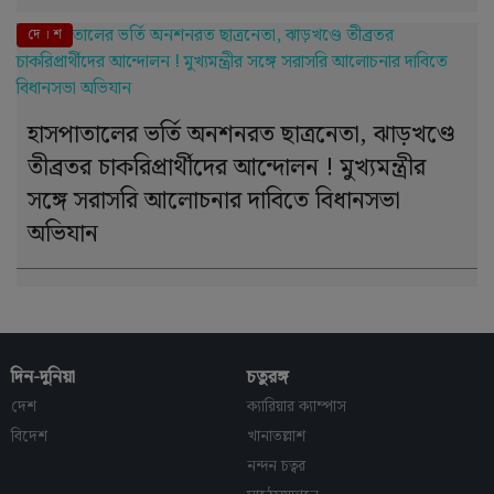
দে । শ
হাসপাতালের ভর্তি অনশনরত ছাত্রনেতা, ঝাড়খণ্ডে
তীব্রতর চাকরিপ্রার্থীদের আন্দোলন ! মুখ্যমন্ত্রীর
সঙ্গে সরাসরি আলোচনার দাবিতে বিধানসভা
অভিযান
দিন-দুনিয়া
চতুরঙ্গ
দেশ
ক্যারিয়ার ক্যাম্পাস
বিদেশ
খানাতল্লাশ
নন্দন চত্বর