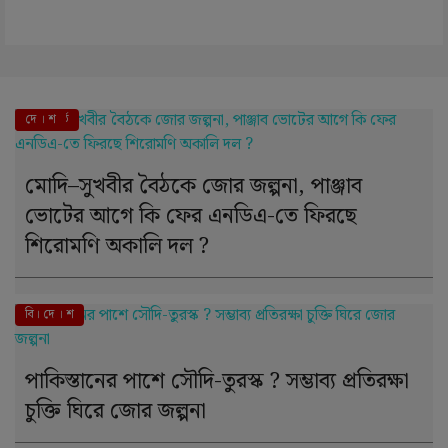
এই মুহূর্তে
দে । শ
মোদি–সুখবীর বৈঠকে জোর জল্পনা, পাঞ্জাব
ভোটের আগে কি ফের এনডিএ-তে ফিরছে
শিরোমণি অকালি দল ?
বি। দে । শ
পাকিস্তানের পাশে সৌদি-তুরস্ক ? সম্ভাব্য প্রতিরক্ষা
চুক্তি ঘিরে জোর জল্পনা