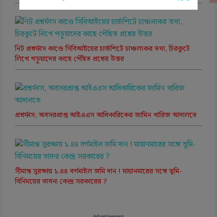
নিট প্রশ্নফাঁস কাণ্ডে সিবিআইয়ের চার্জশিটে চাঞ্চল্যকর তথ্য, চিরকুটে
লিখে পড়ুয়াদের কাছে পৌঁছত প্রশ্নের উত্তর
প্রশ্নফাঁস, অবসরপ্রাপ্ত আইএএস আধিকারিকের জামিন খারিজ আদালতে
সীমান্ত সুরক্ষায় ১.৪৪ বর্গমাইল জমি দান ! মায়ানমারের সঙ্গে ভূমি-
বিনিময়ের ভাবনা কেন্দ্র সরকারের ?
Advertisement