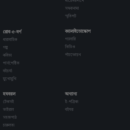
মাঠেময়দানে
সফরনামা
স্মৃতিপট
ক্যালাইডোস্কোপ
রোব-e-বর্ণ
গ্যালারি
ধারাবাহিক
ভিডিও
গল্প
পাঁচফোড়ন
কবিতা
পার্সপেক্টিভ
বইচর্যা
মুখোমুখি
হযবরল
অন্যান্য
টেকসই
ই-পত্রিকা
ভাইরাল
বইঘর
সহজপাঠ
চারুলতা