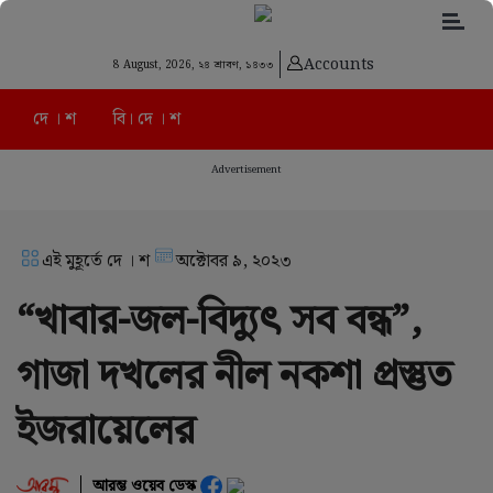
Accounts
8 August, 2026,
২৪ শ্রাবণ, ১৪৩৩
দে । শ
বি। দে । শ
Advertisement
এই মুহূর্তে দে । শ
অক্টোবর ৯, ২০২৩
“খাবার-জল-বিদ্যুৎ সব বন্ধ”,
গাজা দখলের নীল নকশা প্রস্তুত
ইজরায়েলের
আরম্ভ ওয়েব ডেস্ক