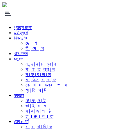
প্রচ্ছদ রচনা
এই মুহূর্তে
দিন-দুনিয়া
দে । শ
বি। দে । শ
খাস-কলম
চতুরঙ্গ
ন | ন্দ | ন | চ | ত্ব | র
খা | না | ত | ল্লা | শ
স | ফ | র | না | মা
মা | ঠে-ম | য় | দা | নে
কে | রি | য়া | র-ক্যা | ম্পা | স
স্মৃ | তি | প | ট
হযবরল
টে | ক | স | ই
ভা | ই | রা | ল
স | হ | জ | পা | ঠ
চা । রু । ল । তা
রোব-e-বর্ণ
ধা | রা | বা | হি | ক