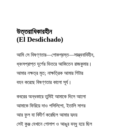
উত্তরাধিকারহীন
(El Desdichado)
আমি সে বিষণ্ণতার—শোকগ্রস্ত—সান্ত্বনাবিহীন,
ধ্বংসপ্রাপ্ত দূর্গের ভিতরে আকিতেন রাজকুমার।
আমার নক্ষত্র মৃত; নাক্ষত্রিক আমার গিটার
বহন করেছে বিষণ্ণতার কালো সূর্য।
কবরের অন্ধকারে তুমিই আমাকে দিলে আলো
আমাকে ফিরিয়ে দাও পসিলিপো, ইতালি সাগর
আর ফুল যা বিদীর্ণ করেছিল আমার হৃদয়
সেই কুঞ্জ যেখানে গোলাপ ও আঙুর বন্ধু হয়ে ছিল