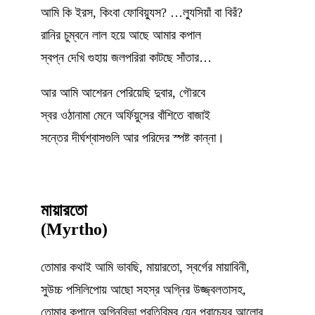
আমি কি ইরস, কিংবা ফোবিয়্যুস? …ল্যুসিয়াঁ বা বিরঁ?
রানির চুম্বনে লাল হয়ে আছে আমার কপাল
স্বপ্ন দেখি গুহায় জলপরিরা কাটছে সাঁতার…
আর আমি আশেরন পেরিয়েছি দুবার, গৌরবে
স্বর ওঠানামা মেনে অর্ফিয়ুসের বাঁশিতে বাজাই
সন্তের দীর্ঘশ্বাসগুলি আর পরিদের স্পষ্ট কান্না।
মায়ারতো
(Myrtho)
তোমার কথাই আমি ভাবছি, মায়ারতো, স্বর্গের মায়াবিনী,
সুউচ্চ পসিলিপোয় আছো সহস্র অগ্নির উজ্জ্বলতাসহ,
তোমার কপালে অগ্নিবিভা প্রতিবিম্ব যেন প্রাচ্যের আলোর,