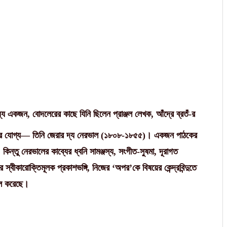
যে একজন, বোদলেরের কাছে যিনি ছিলেন প্রাঞ্জল লেখক, আঁদ্রে ব্রতঁ-র
ারিত হওয়ার যোগ্য— তিনি জেরার দ্য নেরভাল (১৮০৮-১৮৫৫)। একজন পাঠকের
কিন্তু নেরভালের কাব্যের ধ্বনি সামঞ্জস্য, সংগীত-সুষমা, দূরাগত
 স্বীকারোক্তিমূলক প্রকাশভঙ্গি, নিজের ‘অপর’কে বিষয়ের কেন্দ্রবিন্দুতে
্বল করেছে।