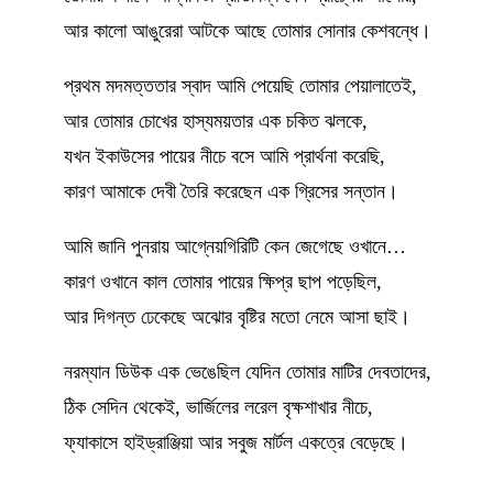
আর কালো আঙুরেরা আটকে আছে তোমার সোনার কেশবন্ধে।
প্রথম মদমত্ততার স্বাদ আমি পেয়েছি তোমার পেয়ালাতেই,
আর তোমার চোখের হাস্যময়তার এক চকিত ঝলকে,
যখন ইকাউসের পায়ের নীচে বসে আমি প্রার্থনা করেছি,
কারণ আমাকে দেবী তৈরি করেছেন এক গ্রিসের সন্তান।
আমি জানি পুনরায় আগ্নেয়গিরিটি কেন জেগেছে ওখানে…
কারণ ওখানে কাল তোমার পায়ের ক্ষিপ্র ছাপ পড়েছিল,
আর দিগন্ত ঢেকেছে অঝোর বৃষ্টির মতো নেমে আসা ছাই।
নরম্যান ডিউক এক ভেঙেছিল যেদিন তোমার মাটির দেবতাদের,
ঠিক সেদিন থেকেই, ভার্জিলের লরেল বৃক্ষশাখার নীচে,
ফ্যাকাসে হাইড্রাঞ্জিয়া আর সবুজ মার্টল একত্রে বেড়েছে।