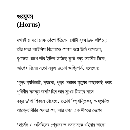
ওরয়্যুস
(Horus)
যখনই দেবতা নেফ কেঁপে উঠলেন গোটা ব্রহ্মাণ্ড কাঁপিয়ে;
তাঁর মাতা আইসিস বিছানাতে সোজা হয়ে উঠে বসেছেন,
ঘৃণাভরা চোখে তাঁর ইঙ্গিত উঠেছে ফুটে বন্য স্বামীর দিকে,
আগের দিনের মতো সবুজ দুচোখ অগ্নিগর্ভ, বলেছেন:
‘বৃদ্ধ ব্যভিচারী, দ্যাখো, পুত্র তোমার মৃত্যুর কাছাকাছি প্রায়
পৃথিবীর সমস্ত জমাট হিম তার মুখের ভিতরে নামে
বক্র দু’পা শিকলে বেঁধেছে, দুচোখ বিভ্রান্তিকর, অস্তমিত
আগ্নেয়গিরির দেবতা সে, আর রাজা এক শীতের দেশের
‘হার্মেস ও ওসিরিসের প্রেমজাত সন্তানকে এইবার ডাকো