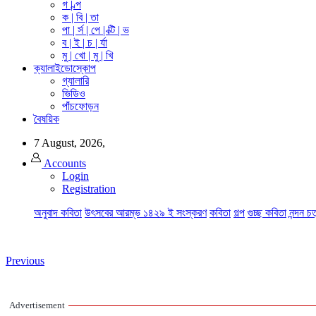
গ | ল্প
ক | বি | তা
পা | র্স | পে | ক্টি | ভ
ব | ই | চ | র্যা
মু | খো | মু | খি
ক্যালাইডোস্কোপ
গ্যালারি
ভিডিও
পাঁচফোড়ন
বৈষয়িক
7 August, 2026,
Accounts
Login
Registration
অনুবাদ কবিতা
উৎসবের আরম্ভ ১৪২৯ ই সংস্করণ
কবিতা
গল্প
গুচ্ছ কবিতা
নন্দন চ
Previous
Advertisement