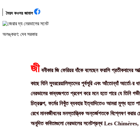
সৈয়দ কওসর জামাল
অলঙ্করণ: দেব সরকার
জী
বনীকার জি ফেরিয়র যাঁকে বলেছেন ফরাসি প্রতীকবাদের আত্
কাছে যিনি স্যুররেয়ালিস্তদের পূর্বসূরি এবং আঁতোন্যাঁ আর্তো
নেরভালের কাব্যজগতে প্রবেশ করে মনে হতে পারে যে তিনি গভীর প্র
চিত্রকল্প, ফর্মের নিখুঁত ব্যবহার ইত্যাদিতেও আমরা মুগ্ধ হতে 
রেখে মানবজীবনের মনস্তাত্ত্বিক অন্তর্জগতকে বিশ্লেষণ করার চ
অনূদিত কবিতাগুলো নেরভালের সনেটগ্রন্থ Les Chim
è
res,