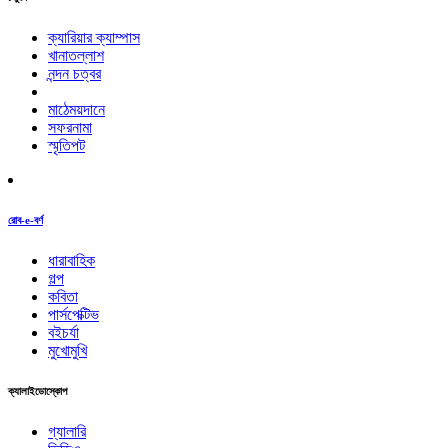
ক্যারিয়ার ক্যাম্পাস
খানাতল্লাশ
নন্দন চত্বর
মাঠেময়দানে
সফরনামা
স্মৃতিপট
রোব-e-বর্ণ
ধারাবাহিক
গল্প
কবিতা
পার্সপেক্টিভ
বইচর্যা
মুখোমুখি
ক্যালাইডোস্কোপ
গ্যালারি