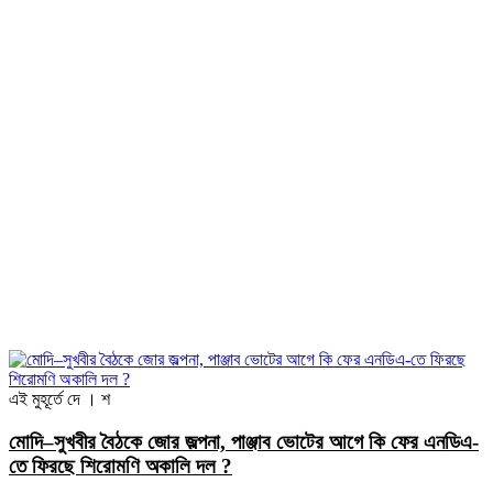
এই মুহূর্তে
দে । শ
মোদি–সুখবীর বৈঠকে জোর জল্পনা, পাঞ্জাব ভোটের আগে কি ফের এনডিএ-
তে ফিরছে শিরোমণি অকালি দল ?