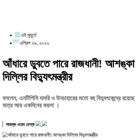
এই মুহূর্তে
এপ্রিল ২৯, ২০২২
আঁধারে ডুবতে পারে রাজধানী! আশঙ্কা
দিল্লির বিদ্যুৎমন্ত্রীর
বললেন, এনটিপিসি দাদরি ও উনচাহারের মতো বহু বিদ্যুৎকেন্দ্রে রয়েছে
মাত্র আর একদিনের কয়লা ।
আরম্ভ ওয়েব ডেস্ক