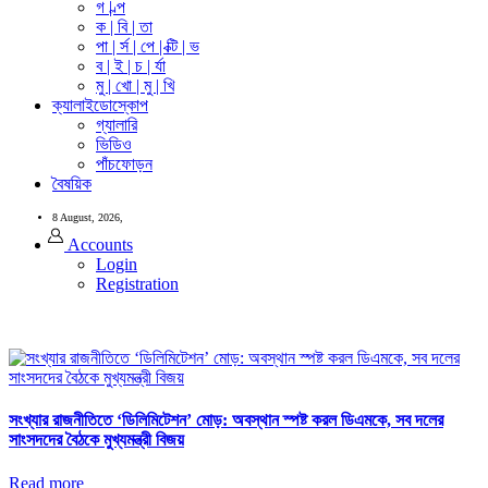
গ | ল্প
ক | বি | তা
পা | র্স | পে | ক্টি | ভ
ব | ই | চ | র্যা
মু | খো | মু | খি
ক্যালাইডোস্কোপ
গ্যালারি
ভিডিও
পাঁচফোড়ন
বৈষয়িক
8 August, 2026,
Accounts
Login
Registration
সংখ্যার রাজনীতিতে ‘ডিলিমিটেশন’ মোড়: অবস্থান স্পষ্ট করল ডিএমকে, সব দলের
সাংসদদের বৈঠকে মুখ্যমন্ত্রী বিজয়
Read more