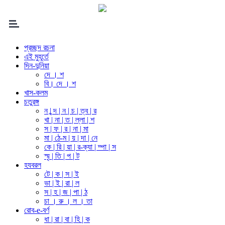
প্রচ্ছদ রচনা
এই মুহূর্তে
দিন-দুনিয়া
দে । শ
বি। দে । শ
খাস-কলম
চতুরঙ্গ
ন | ন্দ | ন | চ | ত্ব | র
খা | না | ত | ল্লা | শ
স | ফ | র | না | মা
মা | ঠে-ম | য় | দা | নে
কে | রি | য়া | র-ক্যা | ম্পা | স
স্মৃ | তি | প | ট
হযবরল
টে | ক | স | ই
ভা | ই | রা | ল
স | হ | জ | পা | ঠ
চা । রু । ল । তা
রোব-e-বর্ণ
ধা | রা | বা | হি | ক