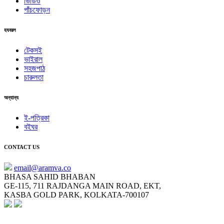
ভিডিও
পাঁচফোড়ন
হযবরল
টেকসই
ভাইরাল
সহজপাঠ
চারুলতা
অন্যান্য
ই-পত্রিকা
বইঘর
CONTACT US
email@aramva.co
BHASA SAHID BHABAN
GE-115, 711 RAJDANGA MAIN ROAD, EKT,
KASBA GOLD PARK, KOLKATA-700107