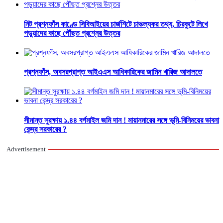
নিট প্রশ্নফাঁস কাণ্ডে সিবিআইয়ের চার্জশিটে চাঞ্চল্যকর তথ্য, চিরকুটে লিখে
পড়ুয়াদের কাছে পৌঁছত প্রশ্নের উত্তর
প্রশ্নফাঁস, অবসরপ্রাপ্ত আইএএস আধিকারিকের জামিন খারিজ আদালতে
সীমান্ত সুরক্ষায় ১.৪৪ বর্গমাইল জমি দান ! মায়ানমারের সঙ্গে ভূমি-বিনিময়ের ভাবনা
কেন্দ্র সরকারের ?
Advertisement