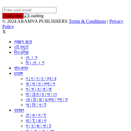
NEWSLETTER
© 2024 ARAMVA PUBLISHERS
Terms & Conditions
|
Privacy
Policy
X
প্রচ্ছদ রচনা
এই মুহূর্তে
দিন-দুনিয়া
দে । শ
বি। দে । শ
খাস-কলম
চতুরঙ্গ
ন | ন্দ | ন | চ | ত্ব | র
খা | না | ত | ল্লা | শ
স | ফ | র | না | মা
মা | ঠে-ম | য় | দা | নে
কে | রি | য়া | র-ক্যা | ম্পা | স
স্মৃ | তি | প | ট
হযবরল
টে | ক | স | ই
ভা | ই | রা | ল
স | হ | জ | পা | ঠ