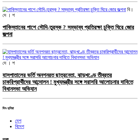
বি।
দে । শ
পাকিস্তানের পাশে সৌদি-তুরস্ক ? সম্ভাব্য প্রতিরক্ষা চুক্তি ঘিরে জোর
জল্পনা
দে । শ
হাসপাতালের ভর্তি অনশনরত ছাত্রনেতা, ঝাড়খণ্ডে তীব্রতর
চাকরিপ্রার্থীদের আন্দোলন ! মুখ্যমন্ত্রীর সঙ্গে সরাসরি আলোচনার দাবিতে
বিধানসভা অভিযান
দিন-দুনিয়া
দেশ
বিদেশ
চতুরঙ্গ