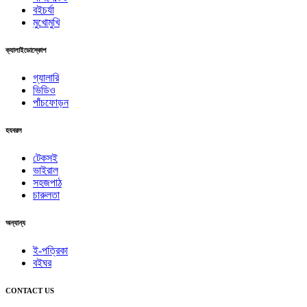
বইচর্যা
মুখোমুখি
ক্যালাইডোস্কোপ
গ্যালারি
ভিডিও
পাঁচফোড়ন
হযবরল
টেকসই
ভাইরাল
সহজপাঠ
চারুলতা
অন্যান্য
ই-পত্রিকা
বইঘর
CONTACT US