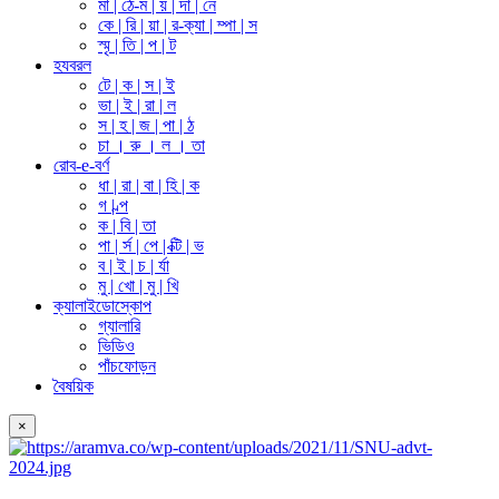
মা | ঠে-ম | য় | দা | নে
কে | রি | য়া | র-ক্যা | ম্পা | স
স্মৃ | তি | প | ট
হযবরল
টে | ক | স | ই
ভা | ই | রা | ল
স | হ | জ | পা | ঠ
চা । রু । ল । তা
রোব-e-বর্ণ
ধা | রা | বা | হি | ক
গ | ল্প
ক | বি | তা
পা | র্স | পে | ক্টি | ভ
ব | ই | চ | র্যা
মু | খো | মু | খি
ক্যালাইডোস্কোপ
গ্যালারি
ভিডিও
পাঁচফোড়ন
বৈষয়িক
×