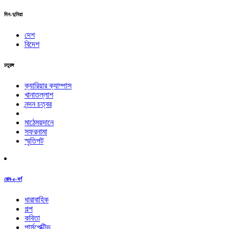
দিন-দুনিয়া
দেশ
বিদেশ
চতুরঙ্গ
ক্যারিয়ার ক্যাম্পাস
খানাতল্লাশ
নন্দন চত্বর
মাঠেময়দানে
সফরনামা
স্মৃতিপট
রোব-e-বর্ণ
ধারাবাহিক
গল্প
কবিতা
পার্সপেক্টিভ