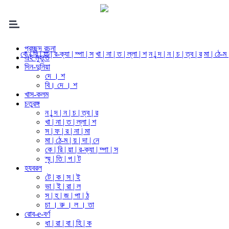
প্রচ্ছদ রচনা
কে | রি | য়া | র-ক্যা | ম্পা | স
খা | না | ত | ল্লা | শ
ন | ন্দ | ন | চ | ত্ব | র
মা | ঠে-ম 
এই মুহূর্তে
দিন-দুনিয়া
দে । শ
বি। দে । শ
খাস-কলম
চতুরঙ্গ
ন | ন্দ | ন | চ | ত্ব | র
খা | না | ত | ল্লা | শ
স | ফ | র | না | মা
মা | ঠে-ম | য় | দা | নে
কে | রি | য়া | র-ক্যা | ম্পা | স
স্মৃ | তি | প | ট
হযবরল
টে | ক | স | ই
ভা | ই | রা | ল
স | হ | জ | পা | ঠ
চা । রু । ল । তা
রোব-e-বর্ণ
ধা | রা | বা | হি | ক