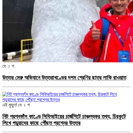
দে । শ
উত্তর মেরু অভিযানে উত্তরাখণ্ডের দশম শ্রেণির ছাত্র লাকি রাওয়াত
এই মুহূর্তে
দে । শ
নিট প্রশ্নফাঁস কাণ্ডে সিবিআইয়ের চার্জশিটে চাঞ্চল্যকর তথ্য, চিরকুটে
লিখে পড়ুয়াদের কাছে পৌঁছত প্রশ্নের উত্তর