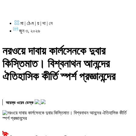
মা | ঠে-ম | য় | দা | নে
জুন ৩, ২০২৬
নরওয়ে দাবায় কার্লসেনকে দুবার
কিস্তিমাত। বিশ্বনাথন আনন্দের
ঐতিহাসিক কীর্তি স্পর্শ প্রজ্ঞানন্দের
আরম্ভ ওয়েব ডেস্ক