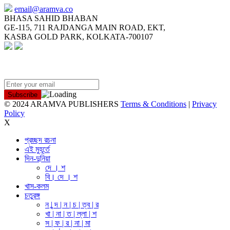
email@aramva.co
BHASA SAHID BHABAN
GE-115, 711 RAJDANGA MAIN ROAD, EKT,
KASBA GOLD PARK, KOLKATA-700107
NEWSLETTER
© 2024 ARAMVA PUBLISHERS
Terms & Conditions
|
Privacy
Policy
X
প্রচ্ছদ রচনা
এই মুহূর্তে
দিন-দুনিয়া
দে । শ
বি। দে । শ
খাস-কলম
চতুরঙ্গ
ন | ন্দ | ন | চ | ত্ব | র
খা | না | ত | ল্লা | শ
স | ফ | র | না | মা