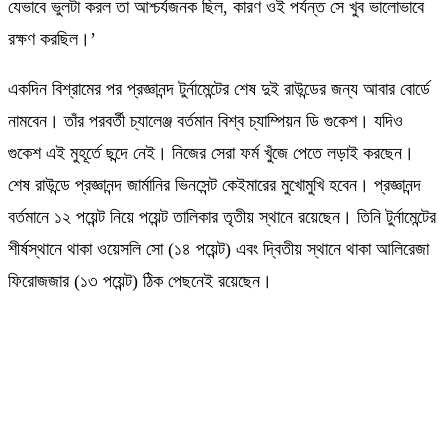
যেভাবে ভুলটা করল তা আশ্চর্যজনক ছিল, কারণ ওই পর্যন্ত সে খুব ভালোভাবে
রক্ষণ করছিল।’‌
একদিন বিশ্রামের পর প্রজ্ঞানন্দ টুর্নামেন্টের শেষ দুই রাউন্ডের জন্য আবার বোর্ডে
নামবেন। তাঁর পরবর্তী চ্যালেঞ্জ বর্তমান বিশ্ব চ্যাম্পিয়ন ডি গুকেশ। যদিও
গুকেশ এই মুহূর্তে ছন্দে নেই। নিজের সেরা ফর্ম খুঁজে পেতে লড়াই করছেন।
শেষ রাউন্ডে প্রজ্ঞানন্দ জার্মানির ভিনসেন্ট কেইমারের মুখোমুখি হবেন। প্রজ্ঞানন্দ
বর্তমানে ১২ পয়েন্ট নিয়ে পয়েন্ট তালিকার তৃতীয় স্থানে রয়েছেন। তিনি টুর্নামেন্টের
শীর্ষস্থানে থাকা ওয়েসলি সো (১৪ পয়েন্ট) এবং দ্বিতীয় স্থানে থাকা আলিরেজা
ফিরোজজার (১৩ পয়েন্ট) ঠিক পেছনেই রয়েছেন।