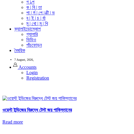
গ | ল্প
ক | বি | তা
পা | র্স | পে | ক্টি | ভ
ব | ই | চ | র্যা
মু | খো | মু | খি
ক্যালাইডোস্কোপ
গ্যালারি
ভিডিও
পাঁচফোড়ন
বৈষয়িক
7 August, 2026,
Accounts
Login
Registration
ওয়েস্ট ইন্ডিজের বিরুদ্ধে টেস্ট জয় পাকিস্তানের
Read more