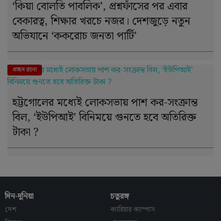
‘কিয়া বোলতি পাবলিক’, প্রশ্নফাঁসের পর এবার
বেকারত্ব, শিক্ষার খরচে নজর। দেশজুড়ে নতুন
অভিযানে ‘ককরোচ জনতা পার্টি’
দে । শ
প্রচ্ছদ রচনা
হট্টগোলের মধ্যেই লোকসভায় পাশ কর-সংক্রান্ত
বিল, ‘ইউপিআই’ বিনিময়ে গুনতে হবে অতিরিক্ত
টাকা ?
দিন-দুনিয়া
চতুরঙ্গ
দেশ
ক্যারিয়ার ক্যাম্পাস