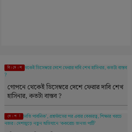
বি। দে । শ
গোপনে থেকেই ডিসেম্বরে দেশে ফেরার দাবি শেখ
হাসিনার, কতটা বাস্তব ?
এই মুহূর্তে
দে । শ