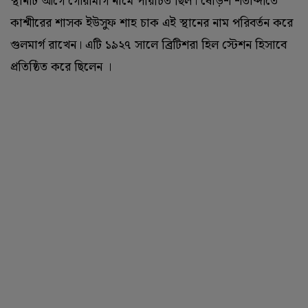
স্থানটি আগে গৌরীমার্গ নামে পরিচিত ছিল। ষোড়শ শতাব্দীতে
কাশ্মীরের শাসক ইউসুফ শাহ চাক এই স্থানের নাম পরিবর্তন করে
গুলমার্গ রাখেন। এটি ১৯২৭ সালে ব্রিটিশরা হিল স্টেশন হিসাবে
প্রতিষ্ঠিত করে ছিলেন ।