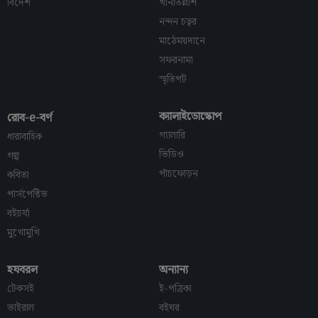
বিদেশ
খানাতল্লাশ
নন্দন চত্বর
মাঠেময়দানে
সফরনামা
স্মৃতিপট
ক্যালাইডোস্কোপ
রোব-e-বর্ণ
গ্যালারি
ধারাবাহিক
ভিডিও
গল্প
পাঁচফোড়ন
কবিতা
পার্সপেক্টিভ
বইচর্যা
মুখোমুখি
হযবরল
অন্যান্য
টেকসই
ই-পত্রিকা
ভাইরাল
বইঘর