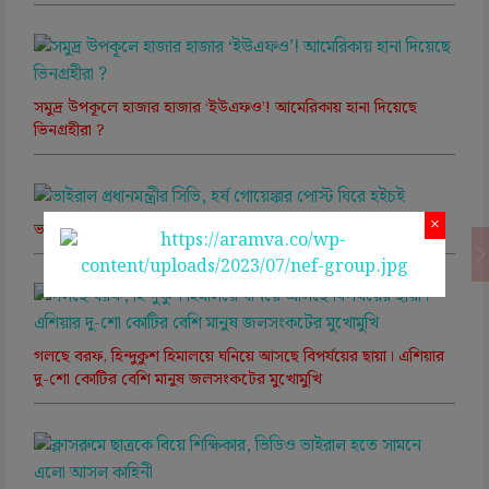
সমুদ্র উপকূলে হাজার হাজার ‘ইউএফও’! আমেরিকায় হানা দিয়েছে
ভিনগ্রহীরা ?
×
ভাইরাল প্রধানমন্ত্রীর সিভি, হর্ষ গোয়েঙ্কার পোস্ট ঘিরে হইচই
গলছে বরফ, হিন্দুকুশ হিমালয়ে ঘনিয়ে আসছে বিপর্যয়ের ছায়া। এশিয়ার
দু-শো কোটির বেশি মানুষ জলসংকটের মুখোমুখি