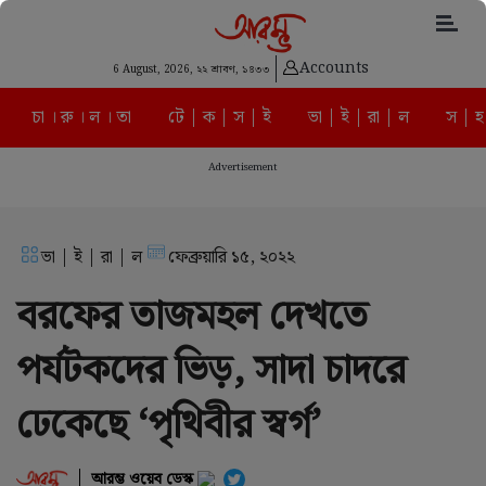
Accounts
6 August, 2026,
২২ শ্রাবণ, ১৪৩৩
চা । রু । ল । তা
টে | ক | স | ই
ভা | ই | রা | ল
স | হ
Advertisement
ভা | ই | রা | ল
ফেব্রুয়ারি ১৫, ২০২২
বরফের তাজমহল দেখতে
পর্যটকদের ভিড়, সাদা চাদরে
ঢেকেছে ‘পৃথিবীর স্বর্গ’
আরম্ভ ওয়েব ডেস্ক