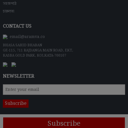
সহজপাঠ
চারুলতা
CONTACT US
email@aramva.co
BHASA SAHID BHABAN
GE-115, 711 RAJDANGA MAIN ROAD, EKT,
KASBA GOLD PARK, KOLKATA-700107
NEWSLETTER
Subscribe
© 2024 ARAMVA PUBLISHERS
Terms & Conditions
|
Privacy Policy