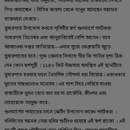
এএনআই-এর খবর অনুযায়ী, পর্যটকরা বরফের তাজমহল দেখতে
ভিড় জমাচ্ছেন । বিভিন্ন জায়গা থেকে মানুষ আসছেন বরফের
তাজমহল দেখতে।
তুষারপাত উপভোগ করতে পৃথিবীর স্বর্গ গুলমার্গে পর্যটকরা
সাধারণত ডিসেম্বর এবং জানুয়ারিতেই বেশি আসেন। তবে
আবহাওয়া দপ্তর জানিয়েছে—এবার পুরো ফেব্রুয়ারি জুড়ে
তুষারপাতের হবে। পুঞ্চ জেলার বিখ্যাত পীর কি গালির দৃশ্য ঠিক
যেন কোন স্বর্গপুরী । ১১৪০ ফিট উচ্চতায় অবস্থিত এই স্থানটিতে
তুষারপাত হওয়ার ফলে নৈসর্গিক সৌন্দর্য্য ধরা দিয়েছে। একানকার
ফুলের গাছগুলোও মনোরম। এর পাশ দিয়ে বেরিয়ে যাওয়া
রাস্তাটিকে মুঘল রোড বলা হয় যা রাজৌরি, শ্রীনগর এবং
লাহোরকে সংযুক্ত করে।
গুলমার্গের পাহাড়ের ঢালে স্কেটিং উপভোগ করেন পর্যটকরা ।
বলিউডের অনেক সেরা ছবির শুটিংও হয়েছে এই স্বর্গ রাজ্যে । এই