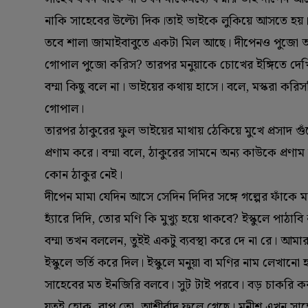
নাকি সাহেবের উল্টো দিক।তাই ভাইকে লুকিয়ে আসতে হয়। 
তবে শালা জামাইবাবুতে একটা মিল আছে। দীপেনও পুজো আচ্চ
গোপাল পুজো করিস? তারপর মনুয়াকে চোখের ইঙ্গিতে দেখ
বম্মা কিছু বলে না। ভাইয়ের কথায় হাসে। বলে, মস্করা 
গোপাল।
তারপর ঠাকুরের ফুল ভাইয়ের মাথায় ঠেকিয়ে মুখে প্রসাদ গ
প্রণাম করে। বম্মা বলে, ঠাকুরের সামনে অন্য কাউকে প্রণা
কোন ঠাকুর নেই।
দীপেন মামা যেদিন আসে সেদিন দিদির সঙ্গে গল্পের ফাঁকে 
হ্যাঁরে দিদি, তোর মণি কি মুখ্যু হয়ে থাকবে? ইস্কুলে পাঠাবি
বম্মা তখন বললেন, তুইই একটু ব্যবস্থা করে দে না রে। আ
ইস্কুলে ভর্তি করে দিল। ইস্কুলে মনুয়া বা মণির নাম লেখ
সাহেবের মত ইনজিরি বলবে। সুট টাই পরবে। বড় চাকরি ক
যতই হোক, বাপ তো, আশীর্বাদ ফলে গেছে। মনীশ এখন সাহেব