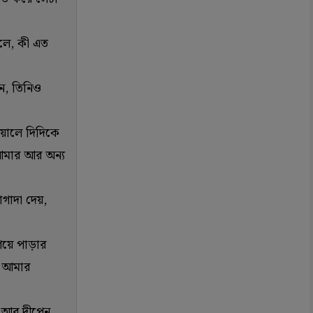
বলে, কী এত
ন, তিনিও
ঁয়ালে দিদিকে
। আমার আর অন্য
াগাদা দেয়,
িয়ে পাড়ার
ে আমার
া আর দীপেন