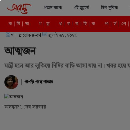
প্রচ্ছদ রচনা
এই মুহূর্তে
দিন-দুনিয়া
ক | বি | তা
গ | ল্প
ধা | রা | বা | হি | ক
পা | র্স | পে |
গ | ল্প রোব-e-বর্ণ
জুলাই ৩১, ২০২২
আত্মজন
মন্ত্রী হলে আর লুকিয়ে দিদির বাড়ি আসা যায় না। খবর হয়ে 
পাপড়ি গঙ্গোপাধ্যায়
অলঙ্করণ: দেব সরকার