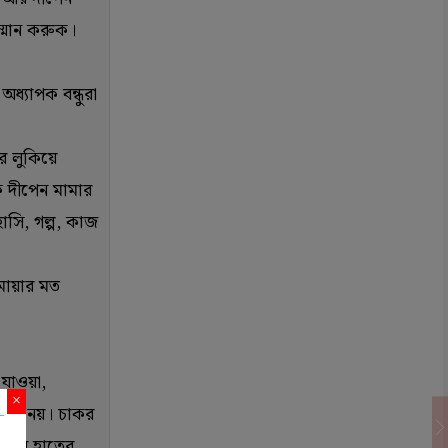
ম্মান করুক।
অধ্যাপক বন্ধুরা
আর লুকিয়ে
ে দীপেন মামার
াসি, গল্প, কাজ
মোয়ার মত
 যাওয়া,
×
 সহজ নয়। চাকর
তাঁর হাতের