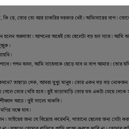
লেন, কি রে, তোর তো আর চাকরির দরকার নেই। অফিসারের বাপ। তো
ে হলেন অন্নদাতা। আপনের অন্নেই তো ছেলেটা বড় হল স্যার। আমি
ুজুক।
যায়নি।
ার পাবে। গগন বলল, আমি সাহেবকে ছেড়ে যাব না বাপ আমার। তোর যদি
 কেমনে? তাছাড়া দেক, আমরা মুখ্যু মানুষ। তোর একন বড় বড় নোকজ
রা গেলে তোর খেতি হবে। তুই তাড়াতাড়ি তোর মত একটা মেয়ে দেকে
ীব্বাদ আচে। তুই ভালো থাকবি।
মণির সঙ্গে যাব।
লেন। ভাইয়ের জন্য যে বিদ্রোহ করেননি, পাতানো ছেলের জন্য সেটা 
 না। তাছাড়া তোমার বাড়িতে আমি পুজো করতে পারি না। তোমার ব