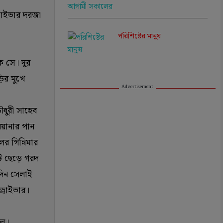
রাইভার দরজা
পরিশিষ্টের মানুষ
ে সে। দূর
ড়ির মুখে
Advertisement
ধুরী সাহেব
িয়ানার পান
র গিন্নিমার
োট ছেড়ে গরদ
দিন সেলাই
ড্রাইভার।
লে।