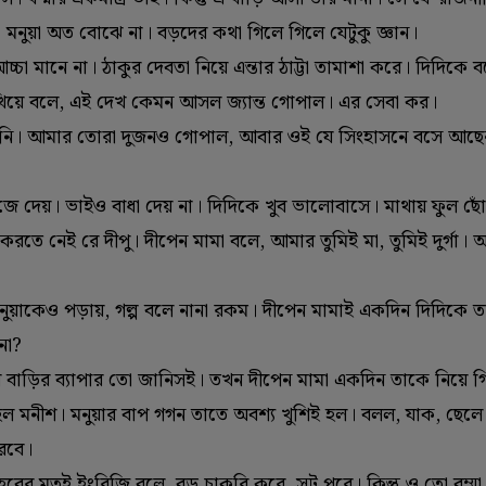
মনুয়া অত বোঝে না। বড়দের কথা গিলে গিলে যেটুকু জ্ঞান।
া মানে না। ঠাকুর দেবতা নিয়ে এন্তার ঠাট্টা তামাশা করে। দিদিকে 
িয়ে বলে, এই দেখ কেমন আসল জ্যান্ত গোপাল। এর সেবা কর।
করিসনি। আমার তোরা দুজনও গোপাল, আবার ওই যে সিংহাসনে বসে আছে
ুঁজে দেয়। ভাইও বাধা দেয় না। দিদিকে খুব ভালোবাসে। মাথায় ফুল ছো
ম করতে নেই রে দীপু। দীপেন মামা বলে, আমার তুমিই মা, তুমিই দুর্গা
মনুয়াকেও পড়ায়, গল্প বলে নানা রকম। দীপেন মামাই একদিন দিদিকে ত
 না?
মার বাড়ির ব্যাপার তো জানিসই। তখন দীপেন মামা একদিন তাকে নিয়ে গ
ানো হল মনীশ। মনুয়ার বাপ গগন তাতে অবশ্য খুশিই হল। বলল, যাক, ছেল
রবে।
ের মতই ইংরিজি বলে, বড় চাকরি করে, সুট পরে। কিন্তু ও তো বম্ম