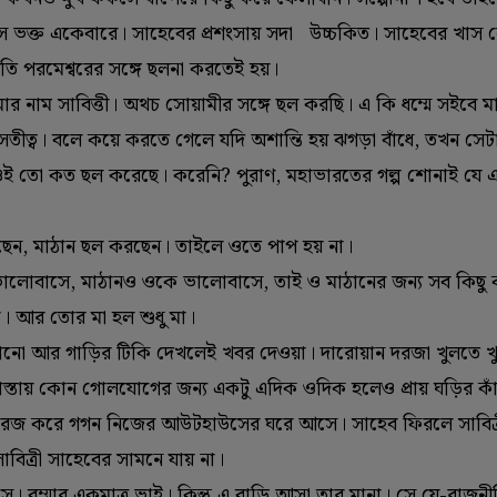
ানুদাস ভক্ত একেবারে। সাহেবের প্রশংসায় সদা উচ্চকিত। সাহেবের খ
তি পরমেশ্বরের সঙ্গে ছলনা করতেই হয়।
োর নাম সাবিত্তী। অথচ সোয়ামীর সঙ্গে ছল করছি। এ কি ধম্মে সইবে ম
সতীত্ব। বলে কয়ে করতে গেলে যদি অশান্তি হয় ঝগড়া বাঁধে, তখন সে
ৃষ্ণই তো কত ছল করেছে। করেনি? পুরাণ, মহাভারতের গল্প শোনাই য
েছেন, মাঠান ছল করছেন। তাইলে ওতে পাপ হয় না।
ভালোবাসে, মাঠানও ওকে ভালোবাসে, তাই ও মাঠানের জন্য সব কিছু
। আর তোর মা হল শুধু মা।
ানো আর গাড়ির টিকি দেখলেই খবর দেওয়া। দারোয়ান দরজা খুলতে খ
্তায় কোন গোলযোগের জন্য একটু এদিক ওদিক হলেও প্রায় ঘড়ির কাঁ
গ্যারেজ করে গগন নিজের আউটহাউসের ঘরে আসে। সাহেব ফিরলে সাবিত্
াবিত্রী সাহেবের সামনে যায় না।
। বম্মার একমাত্র ভাই। কিন্তু এ বাড়ি আসা তার মানা। সে যে-রাজন