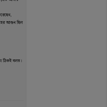
করেছেন,
োহের আগুন ছিল
তো ঠিকই বলত।