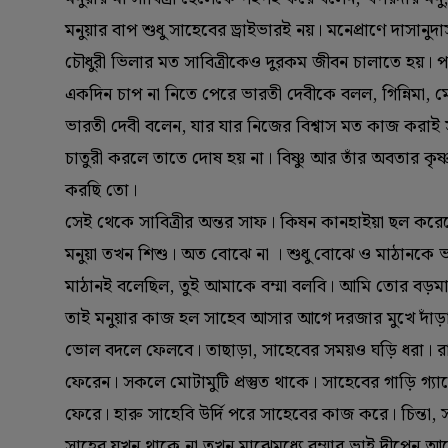
মনুয়ার বাপ শুধু সাহেবের ড্রাইভারই নয়। মনেপ্রাণে দাস
চৌধুরী ভিলার মত সাবিত্রীকেও দুরকম জীবন চালাতে হয়। প
একদিন চাপ না নিতে পেরে ভারতী দেবীকে বলল, গিন্নিমা, ম
ভারতী দেবী বলেন, যার যার নিজের বিশ্বাস মত কাজ করাই 
চাতুরী করলে তাতে দোষ হয় না। বিষ্ণু আর তাঁর অবতার ক
করছি তো।
সেই থেকে সাবিত্রীর অন্তর সাফ। কিষন কানহাইয়া ছল কর
মনুয়া তখন শিশু। অত বোঝে না । শুধু বোঝে ও মাঠানকে 
মাঠানই বলেছিল, তুই আমাকে বম্মা বলবি। আমি তোর বড়মা
তাই মনুয়ার কাজ হল সাহেব আসার আগে দরজার মুখে দাঁড়
ভোল বদলে ফেলবে। তাছাড়া, সাহেবের সময়ও ঘড়ি ধরা। রাস
ফেরেন। সকলে মোটামুটি প্রস্তুত থাকে। সাহেবের গাড়ি 
ফেরে। হারু সাহেবি উর্দি পরে সাহেবের কাজ করে। চিন্তা, স
সাহেব যখন থাকে না তখন মাঝেমধ্যে বম্মার ভাই দীপেন আসে