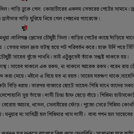
 দিল। গাড়ি ঢুকে গেল কোয়ার্টারের একদম ভেতরের গেটের সামনে। ড্
্রাইভার গাড়ি ঘুরিয়ে নিয়ে গেল পেছনের গ্যারেজে।
দু
ই
ুয়া।বালিগঞ্জ প্লেসের চৌধুরী ভিলা। বাড়ির গেটের কাছে দাঁড়িয়ে থাক
 । ভেতর মহল দ্রুত তটস্থ হয়ে পট পরিবর্তন করে। হারু উর্দি পরে সিঁ
ধুরী সাহেব খুঁজে পাননি। তাই এটুকুতেই তাঁকে সন্তুষ্ট থাকতে হয়।
ভ্যস্থ। সাহেব থাকলে এক রকম, না থাকলে আরেক রকম। বরেন রায় চৌ
ের পছন্দ করা মেয়ে। নইলে এ বিয়ে হত না হয়ত। সাহেব যতক্ষণ থাকে,সাহেব
কটা বিড়ি ধরায়। তারপর বাজারে ছোটে সাহেব-গিন্নি মানে তাদের সকলে
েশোয়ালি সুর ভাঁজে। দাসী চিন্তা হাঁফ ছেড়ে বাঁচে। গিন্নিমা হাউসক
 বেরোয় আচার, নভেল, সেলাইয়ের ফোঁড়। পুজো সেরে গিন্নিমা কোন
নুয়ার মা সাবিত্রী হল গিন্নিমার খাস দাসী। বাবা গগন হল সাহেবের 
ু, কখনও মুখ ফকসে বাপেরে কিছু কয়ে ফেলবিনি। সপ্পোনাশ হবে তাই