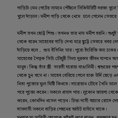
গাড়িটা মেন গেটের সামনে পৌঁছলে সিকিউরিটি দরজা খুলে
খুলে দাঁড়াল। মনীশ গাড়ি থেকে নেমে চলে গেলেন ভেতরে। ড
মনীশ তখন ছোট্ট শিশু। তখনও তার নাম মনীশ হয়নি। শুধুই মন
থেকে বরেন সাহেবের গাড়ি দেখা মাত্র ছুট্টে ভেতরে খবর দেয়
দাঁড়িয়ে বলে , গুড ইভিনিং সার। পুরো ইংরিজি বলা চাকর চৌ
সাহেবের পৈতৃক ভিটা চৌধুরী ভিলা দুরকম জীবন যাপনে অ
মানুষ। কিন্তু তাঁর স্ত্রী ভারতী ঘরোয়া বাঙালিনী। শ্বশুর
থেকে চুন খসে না। সাহেব বেরিয়ে গেলে হারু উর্দি ছেড়ে এ
নিত্য পুজোর ফুল মিষ্টি কিনতে। দারোয়ান চৌবে খৈনি ডলে দ
পরে পুজো করেন। সকলে প্রসাদ পায়। লুকোন জায়গা থেকে
করেন, কোনদিন নভেল পড়েন। চিন্তা দাসী আচার রোদে দেয়। ম
দাসদাসী সকলে বাড়ির পেছনের আউট হাউসে থাকে।
মনুয়ার মা সাবিত্রী ছেলেকে পইপই করে বলেন, খপরদার মন