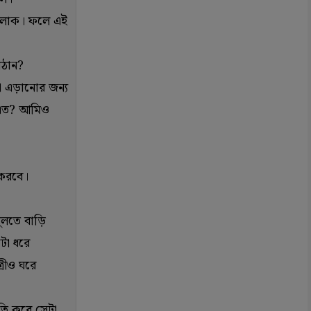
াস লোক। ফলে এই
াঠান?
টা এড়ানোর জন্য
ে এত? আমিও
 করবে।
ুলতে বাড়ি
টা ধরে
রীও ঘরে
ীতি করে সেটা