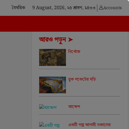
বৈষয়িক
9 August, 2026,
২৫ শ্রাবণ, ১৪৩৩
Accounts
আরও পড়ুন ➤
নিখোঁজ
বুক পকেটের ঘড়ি
আক্ষেপ
একটি গল্প আগামী সকালের