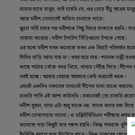
মামার হাতে মানুষ, তাই চায়নি যে, ওর চেয়ে নীচু স্তরের
আজ মনীশ সেভাবেই অফিস চালাতে পারে।
স্কুলে ভর্তি হবার পর মনীশকে পিছু ফিরে তাকাতে হয়নি। তার আ
সাহায্য করেছে। মনীশ টপাটপ সিঁড়িগুলো টপকে গেছে।
এর মধ্যে মনীশ যখন কলেজে তখন এক বিরাট পরিবর্তন হয়েছে। 
দিদির বাড়ি আসা যায় না। খবর হয়ে যায়। শ্যালক মন্ত্রী 
কাছে পাঠায় খোঁজ খবর নিতে, খাবার পৌঁছে দিতে। দীপেন ম
সবই হচ্ছে। আবার বেয়ারা আবদার কেউ করলেই ধমক।
এমনই একদিন সকলের সামনেই দীপেন মামা তাকে বললেন, ওরে
চাকরি পাবি এই আশা করিসনি। সকলেরই তো চাকরি প্রয়োজ
মনীশ বুঝল, মামা এটা শুধু তাকে নয়, তাকে বলার মধ্য দ
মনীশ লেখাপড়ায় ভালো। ও ডব্লিউবিসিএস পরীক্ষায় প্রথম দশ 
কলেজে পড়া কিছুই তার পছন্দ হয়নি। কিন্তু গগনকে খুশি 
ইংরিজি বললে তার স্ট্যাটাস বাড়ে। কিন্তু চাকরের ছেলে 