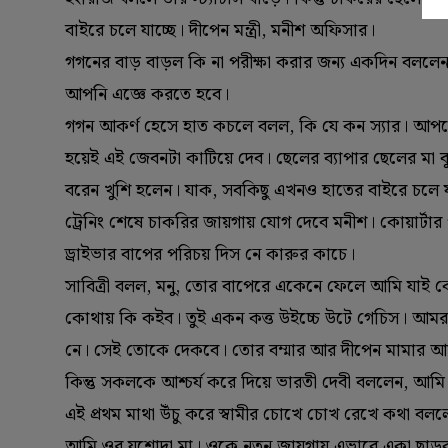
বাইরে চলে যাচ্ছে। দীপেন মন্ত্রী, মনীশ অফিসার।
গগনের বাড় বাড়ল কি না পরীক্ষা করার জন্য একদিন বল
আপনি এজ্ঞে করতে হবে।
গগন আকর্ণ হেসে হাত কচলে বলল, কি যে কন স্যার। আপন
হয়েই এই জেবনটা কাটিয়ে দেব। ছেলের ব্যাপার ছেলের মা ব
বরেন খুশি হলেন। যাক, সবকিছু এখনও হাতের বাইরে চলে 
ট্রেনিং শেষে চাকরির জায়গায় যোগ দেবে মনীশ। কোয়ার্ট
ড্রাইভার বাপের পরিচয় দিস নে কারুর কাচে।
সাবিত্রী বলল, মনু, তোর বাপেরে একেনে ফেলে আমি যাই
কোথায় কি কইব। তুই একন কত্ত উইচ্চে উটে গেচিস। আম
নে। সেই তোকে দেকবে। তোর বম্মার আর দীপেন মামার আশ
কিন্তু সকলকে আশ্চর্য করে দিয়ে ভারতী দেবী বললেন, আমি 
এই প্রথম মাথা উঁচু করে স্বামীর চোখে চোখ রেখে কথা বল
আমি ওর যশোদা মা। ওকে নতুন জায়গায় এভাবে একা ছাড়ব