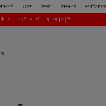
খাস-কলম
চতুরঙ্গ
হযবরল
রোব-e-বর্ণ
ক্যালাইডোস্কোপ
Advertisement
 ক্টি | ভ
ব | ই | চ | র্যা
মু | খো | মু | খি
যায়।
এ
ক