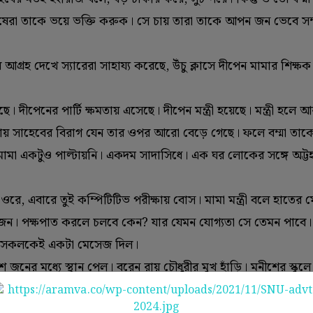
 মানুষেরা তাকে ভয়ে ভক্তি করুক। সে চায় তারা তাকে আপন জন ভেবে স
গ্রহ দেখে স্যারেরা সাহায্য করেছে, উঁচু ক্লাসে দীপেন মামার শিক্ষক 
দীপেনের পার্টি ক্ষমতায় এসেছে। দীপেন মন্ত্রী হয়েছে। মন্ত্রী হলে 
হওয়ায় সাহেবের বিরাগ যেন তার ওপর আরো বেড়ে গেছে। ফলে বম্মা তাক
ামা একটুও পাল্টায়নি। একদম সাদাসিধে। এক ঘর লোকের সঙ্গে অট্টহ
, এবারে তুই কম্পিটিটিভ পরীক্ষায় বোস। মামা মন্ত্রী বলে হাতের 
ন। পক্ষপাত করলে চলবে কেন? যার যেমন যোগ্যতা সে তেমন পাবে।
িয়ে সকলকেই একটা মেসেজ দিল।
জনের মধ্যে স্থান পেল। বরেন রায় চৌধুরীর মুখ হাঁড়ি। মনীশের স্কুলে
রাখতে বাধা দেননি। গগনের মত খাস লোক কাম পাকা ড্রাইভার পাওয়া
একেবারে অফিসার হয়ে যাবে এ তার হজম হল না। বললেন না কিছুই। সব 