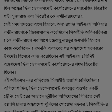
২৬ জনের বিরুদ্ধে এফআইআর দায়ের করে ৷ সেই তালিকায় নাম
ছিল অন্ধ্রের স্কিল ডেভলপমেন্ট কর্পোরেশনের ম্যানেজিং ডিরেক্টর
গন্টা সুব্বারাও এবং ডিরেক্টর কে লক্ষ্মীনারায়ণের ৷
সেই সময় তদন্তের অংশ হিসাবে, অবসরপ্রাপ্ত আইএএস অফিসার
লক্ষ্মীনারায়ণকে জিজ্ঞাসাবাদ করেছিলেন সিআইডি আধিকারিকরা
৷ কে লক্ষ্মীনারায়ণ এর আগে চন্দ্রবাবু নায়ডুর ওএসডি হিসাবে
কাজ করেছিলেন ৷ এমনকি অবসরের পর অন্ধ্রপ্রদেশ সরকারের
উপদেষ্টা হিসেবে কাজ করেছিলেন এই আইএএস ৷ তিনিই
অন্ধ্রপ্রদেশ স্কিল ডেভলপমেন্ট কর্পোরেশনের প্রথম ডিরেক্টর
ছিলেন।
এই আইএএস -এর বাড়িতেও সিআইডি তল্লাশি চালিয়েছিল ৷
অভিযোগ ছিল, স্কিল ডেভেলপমেন্ট প্রকল্পের অন্তর্গত একটি
ট্রেনিং সেন্টারের আড়ালে দুর্নীতির অভিযোগের ভিত্তিতে সেই
তল্লাশি চালায় অন্ধ্রপ্রদেশ পুলিশের গোয়েন্দা দফতর ৷ সিআইডি-র