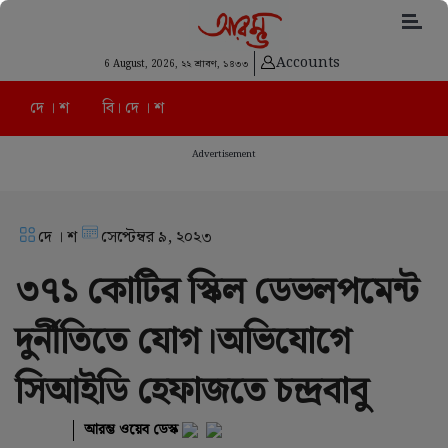
Accounts
6 August, 2026,
২২ শ্রাবণ, ১৪৩৩
দে । শ
বি। দে । শ
Advertisement
দে । শ
সেপ্টেম্বর ৯, ২০২৩
৩৭১ কোটির স্কিল ডেভলপমেন্ট
দুর্নীতিতে যোগ।অভিযোগে
সিআইডি হেফাজতে চন্দ্রবাবু
আরম্ভ ওয়েব ডেস্ক