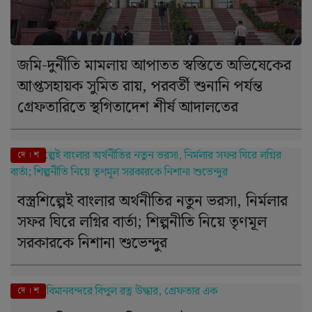
জমি-দুর্নীতি মামলায় আপাতত স্বস্তিতে অভিষেকের
আপ্তসহায়ক সুমিত রায়, পরবর্তী শুনানি পর্যন্ত
গ্রেফতারিতে স্থগিতাদেশ শীর্ষ আদালতের
দে । শ
বস্ত্রশিল্পেই বাংলার অর্থনীতির নতুন ভরসা, নির্মলার
সফর ঘিরে লগ্নির বার্তা; শিল্পনীতি নিয়ে তৃণমূল
সরকারকে নিশানা শুভেন্দুর
দে । শ