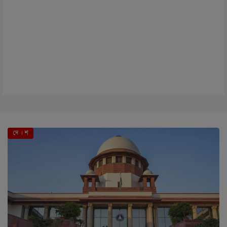
দে । শ