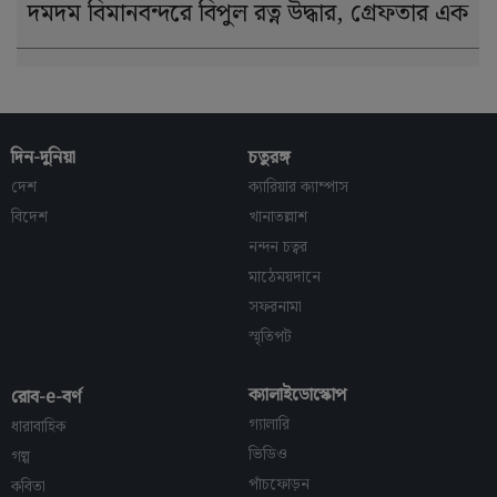
দমদম বিমানবন্দরে বিপুল রত্ন উদ্ধার, গ্রেফতার এক
দিন-দুনিয়া
চতুরঙ্গ
দেশ
ক্যারিয়ার ক্যাম্পাস
বিদেশ
খানাতল্লাশ
নন্দন চত্বর
মাঠেময়দানে
সফরনামা
স্মৃতিপট
ক্যালাইডোস্কোপ
রোব-e-বর্ণ
গ্যালারি
ধারাবাহিক
ভিডিও
গল্প
পাঁচফোড়ন
কবিতা