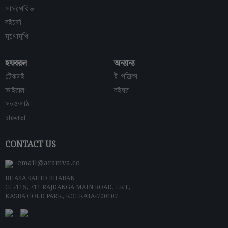
পার্সপেক্টিভ
বইচর্যা
মুখোমুখি
হযবরল
অন্যান্য
টেকসই
ই-পত্রিকা
ভাইরাল
বইঘর
সহজপাঠ
চারুলতা
CONTACT US
email@aramva.co
BHASA SAHID BHABAN
GE-115, 711 RAJDANGA MAIN ROAD, EKT,
KASBA GOLD PARK, KOLKATA-700107