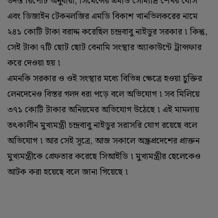
তদন্ত রিপোর্ট অনুযায়ী, সিমেন্সের এমডি সৌম্যদ্রি শেখর বোস
এবং ডিজাইন টেকনলজির এমডি বিকাশ খানভিলকরের নামে
২৪১ কোটি টাকা বরাদ্দ করেছিল চন্দ্রবাবু নাইডুর সরকার ৷ কিন্তু,
সেই টাকা ৭টি ছোট ছোট বেনামি সংস্থার অ্যাকাউন্টে ট্রান্সফার
করে দেওয়া হয় ৷
এমনকি সরকার ও ওই সংস্থার মধ্যে বিভিন্ন ক্ষেত্রে হওয়া চুক্তির
লেনদেনেও বিস্তর গলদ ধরা পড়ে বলে অভিযোগ ৷ সব মিলিয়ে
৩৭১ কোটি টাকার অনিয়মের অভিযোগ উঠেছে ৷ এই মামলায়
তৎকালীন মুখ্যমন্ত্রী চন্দ্রবাবু নাইডুর সরাসরি যোগ রয়েছে বলে
অভিযোগ ৷ আর সেই সূত্রে, আজ সকালে অন্ধ্রপ্রদেশের প্রাক্তন
মুখ্যমন্ত্রীকে গ্রেফতার করেছে সিআইডি ৷ মুখ্যমন্ত্রীর ছেলেকেও
আটক করা হয়েছে বলে জানা গিয়েছে ৷