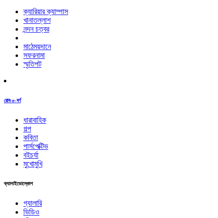
ক্যারিয়ার ক্যাম্পাস
খানাতল্লাশ
নন্দন চত্বর
মাঠেময়দানে
সফরনামা
স্মৃতিপট
রোব-e-বর্ণ
ধারাবাহিক
গল্প
কবিতা
পার্সপেক্টিভ
বইচর্যা
মুখোমুখি
ক্যালাইডোস্কোপ
গ্যালারি
ভিডিও