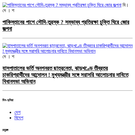
বি।
দে । শ
পাকিস্তানের পাশে সৌদি-তুরস্ক ? সম্ভাব্য প্রতিরক্ষা চুক্তি ঘিরে জোর
জল্পনা
দে । শ
হাসপাতালের ভর্তি অনশনরত ছাত্রনেতা, ঝাড়খণ্ডে তীব্রতর
চাকরিপ্রার্থীদের আন্দোলন ! মুখ্যমন্ত্রীর সঙ্গে সরাসরি আলোচনার দাবিতে
বিধানসভা অভিযান
দিন-দুনিয়া
দেশ
বিদেশ
চতুরঙ্গ