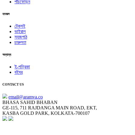
পাঁচফোড়ন
হযবরল
টেকসই
ভাইরাল
সহজপাঠ
চারুলতা
অন্যান্য
ই-পত্রিকা
বইঘর
CONTACT US
email@aramva.co
BHASA SAHID BHABAN
GE-115, 711 RAJDANGA MAIN ROAD, EKT,
KASBA GOLD PARK, KOLKATA-700107
NEWSLETTER