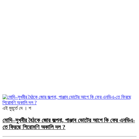
এই মুহূর্তে
দে । শ
মোদি–সুখবীর বৈঠকে জোর জল্পনা, পাঞ্জাব ভোটের আগে কি ফের এনডিএ-
তে ফিরছে শিরোমণি অকালি দল ?