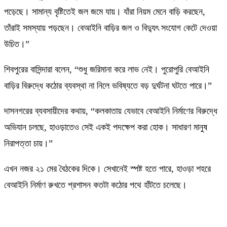
পড়েছে। সামান্য বৃষ্টিতেই জল জমে যায়। যাঁরা নিয়ম মেনে বাড়ি করছেন,
তাঁরাই সমস্যায় পড়ছেন। বেআইনি বাড়ির জল ও বিদ্যুৎ সংযোগ কেটে দেওয়া
উচিত।”
শিবপুরের বাসিন্দারা বলেন, “শুধু জরিমানা করে লাভ নেই। পুরোপুরি বেআইনি
বাড়ির বিরুদ্ধে কঠোর ব্যবস্থা না নিলে ভবিষ্যতে বড় দুর্ঘটনা ঘটতে পারে।”
দাসনগরের ব্যবসায়ীদের কথায়, “কলকাতায় যেভাবে বেআইনি নির্মাণের বিরুদ্ধে
অভিযান চলছে, হাওড়াতেও সেই একই পদক্ষেপ করা হোক। সাধারণ মানুষ
নিরাপত্তা চায়।”
এখন নজর ২১ মের বৈঠকের দিকে। সেখানেই স্পষ্ট হতে পারে, হাওড়া শহরে
বেআইনি নির্মাণ রুখতে প্রশাসন কতটা কঠোর পথে হাঁটতে চলেছে।