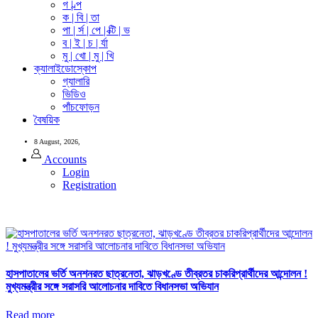
গ | ল্প
ক | বি | তা
পা | র্স | পে | ক্টি | ভ
ব | ই | চ | র্যা
মু | খো | মু | খি
ক্যালাইডোস্কোপ
গ্যালারি
ভিডিও
পাঁচফোড়ন
বৈষয়িক
8 August, 2026,
Accounts
Login
Registration
হাসপাতালের ভর্তি অনশনরত ছাত্রনেতা, ঝাড়খণ্ডে তীব্রতর চাকরিপ্রার্থীদের আন্দোলন !
মুখ্যমন্ত্রীর সঙ্গে সরাসরি আলোচনার দাবিতে বিধানসভা অভিযান
Read more