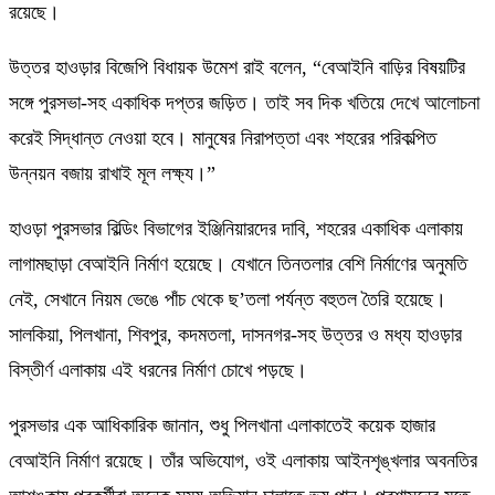
রয়েছে।
উত্তর হাওড়ার বিজেপি বিধায়ক উমেশ রাই বলেন, “বেআইনি বাড়ির বিষয়টির
সঙ্গে পুরসভা-সহ একাধিক দপ্তর জড়িত। তাই সব দিক খতিয়ে দেখে আলোচনা
করেই সিদ্ধান্ত নেওয়া হবে। মানুষের নিরাপত্তা এবং শহরের পরিকল্পিত
উন্নয়ন বজায় রাখাই মূল লক্ষ্য।”
হাওড়া পুরসভার বিল্ডিং বিভাগের ইঞ্জিনিয়ারদের দাবি, শহরের একাধিক এলাকায়
লাগামছাড়া বেআইনি নির্মাণ হয়েছে। যেখানে তিনতলার বেশি নির্মাণের অনুমতি
নেই, সেখানে নিয়ম ভেঙে পাঁচ থেকে ছ’তলা পর্যন্ত বহুতল তৈরি হয়েছে।
সালকিয়া, পিলখানা, শিবপুর, কদমতলা, দাসনগর-সহ উত্তর ও মধ্য হাওড়ার
বিস্তীর্ণ এলাকায় এই ধরনের নির্মাণ চোখে পড়ছে।
পুরসভার এক আধিকারিক জানান, শুধু পিলখানা এলাকাতেই কয়েক হাজার
বেআইনি নির্মাণ রয়েছে। তাঁর অভিযোগ, ওই এলাকায় আইনশৃঙ্খলার অবনতির