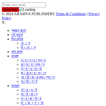
© 2024 ARAMVA PUBLISHERS
Terms & Conditions
|
Privacy
Policy
X
প্রচ্ছদ রচনা
এই মুহূর্তে
দিন-দুনিয়া
দে । শ
বি। দে । শ
খাস-কলম
চতুরঙ্গ
ন | ন্দ | ন | চ | ত্ব | র
খা | না | ত | ল্লা | শ
স | ফ | র | না | মা
মা | ঠে-ম | য় | দা | নে
কে | রি | য়া | র-ক্যা | ম্পা | স
স্মৃ | তি | প | ট
হযবরল
টে | ক | স | ই
ভা | ই | রা | ল
স | হ | জ | পা | ঠ
চা । রু । ল । তা