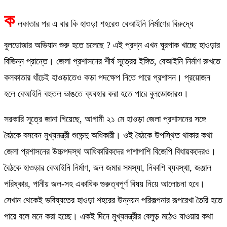
ক
লকাতার পর এ বার কি হাওড়া শহরেও বেআইনি নির্মাণের বিরুদ্ধে
বুলডোজার অভিযান শুরু হতে চলেছে ? এই প্রশ্ন এখন ঘুরপাক খাচ্ছে হাওড়ার
বিভিন্ন প্রান্তে। জেলা প্রশাসনের শীর্ষ সূত্রের ইঙ্গিত, বেআইনি নির্মাণ রুখতে
কলকাতার ধাঁচেই হাওড়াতেও কড়া পদক্ষেপ নিতে পারে প্রশাসন। প্রয়োজন
হলে বেআইনি বহুতল ভাঙতে ব্যবহার করা হতে পারে বুলডোজারও।
সরকারি সূত্রে জানা গিয়েছে, আগামী ২১ মে হাওড়া জেলা প্রশাসনের সঙ্গে
বৈঠকে বসবেন মুখ্যমন্ত্রী শুভেন্দু অধিকারী। ওই বৈঠকে উপস্থিত থাকার কথা
জেলা প্রশাসনের উচ্চপদস্থ আধিকারিকদের পাশাপাশি বিজেপি বিধায়কদেরও।
বৈঠকে হাওড়ার বেআইনি নির্মাণ, জল জমার সমস্যা, নিকাশি ব্যবস্থা, জঞ্জাল
পরিষ্কার, পানীয় জল-সহ একাধিক গুরুত্বপূর্ণ বিষয় নিয়ে আলোচনা হবে।
সেখান থেকেই ভবিষ্যতের হাওড়া শহরের উন্নয়ন পরিকল্পনার রূপরেখা তৈরি হতে
পারে বলে মনে করা হচ্ছে। একই দিনে মুখ্যমন্ত্রীর বেলুড় মঠেও যাওয়ার কথা