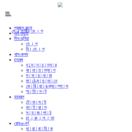
প্রচ্ছদ রচনা
দে । শ
বি। দে । শ
এই মুহূর্তে
দিন-দুনিয়া
দে । শ
বি। দে । শ
খাস-কলম
চতুরঙ্গ
ন | ন্দ | ন | চ | ত্ব | র
খা | না | ত | ল্লা | শ
স | ফ | র | না | মা
মা | ঠে-ম | য় | দা | নে
কে | রি | য়া | র-ক্যা | ম্পা | স
স্মৃ | তি | প | ট
হযবরল
টে | ক | স | ই
ভা | ই | রা | ল
স | হ | জ | পা | ঠ
চা । রু । ল । তা
রোব-e-বর্ণ
ধা | রা | বা | হি | ক