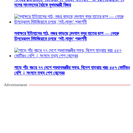
দলের সাংসদদের বৈঠকে মুখ্যমন্ত্রী বিজয়
স্বাক্ষরে ইতিহাসের পাঠ, নজর কাড়ছে নন্দলাল বসুর হাতের ছাপ — নেহরু
চিলড্রেনস মিউজিয়ামে চলছে ‘সই-সাবুদ’ প্রদর্শনী
সাড়ে পাঁচ বছরে ৭৭ দেশে প্রধানমন্ত্রীর সফর, বিদেশ যাত্রায় খরচ ৫৫৭ কোটিরও
বেশি । সংসদে তথ্য পেশ কেন্দ্রের
Advertisement