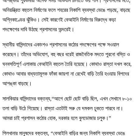
আশঙ্কায় পুরকর্মীরা অনেক সময় অভিযান চালাতে ভয় পান। প্রশাসনের মতে,
অনিয়ন্ত্রিত বহুতল নির্মাণের ফলে শহরের নিকাশি ব্যবস্থা ভেঙে পড়ছে, বাড়ছে
অগ্নিকাণ্ডের ঝুঁকিও। সেই কারণেই বেআইনি নির্মাণের বিরুদ্ধে কড়া
পদক্ষেপের দাবি উঠছে প্রশাসনের অন্দরেই।
স্থানীয় বাসিন্দাদের একাংশও প্রশাসনের কঠোর পদক্ষেপের পক্ষে সওয়াল
করেছেন। তাঁদের অভিযোগ, বহু বছর ধরেই রাজনৈতিক মদতে পুরনো বস্তি ও
ঘনবসতিপূর্ণ এলাকায় বেআইনি বহুতল তৈরি হয়েছে। কোথাও রাস্তা দখল করে,
কোথাও আবার বাধ্যতামূলক ফাঁকা জায়গা না রেখেই বাড়ি তৈরি হওয়ায় বিপদের
আশঙ্কা বাড়ছে।
সালকিয়ার বাসিন্দাদের বক্তব্য,“আগে ছোট ছোট বাড়ি ছিল, এখন সেখানে ৮-১০
তলা বাড়ি উঠে গিয়েছে। রাস্তা এতটাই সরু যে দমকল ঢুকতে পারবে না।
আমরা চাই প্রশাসন কঠোর হোক, দরকার হলে বুলডোজার চলুক।”
পিলখানার মানুষদের বক্তব্য, “বেআইনি বাড়ির জন্য নিকাশি ব্যবস্থা ভেঙে