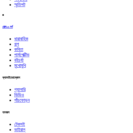
স্মৃতিপট
রোব-e-বর্ণ
ধারাবাহিক
গল্প
কবিতা
পার্সপেক্টিভ
বইচর্যা
মুখোমুখি
ক্যালাইডোস্কোপ
গ্যালারি
ভিডিও
পাঁচফোড়ন
হযবরল
টেকসই
ভাইরাল