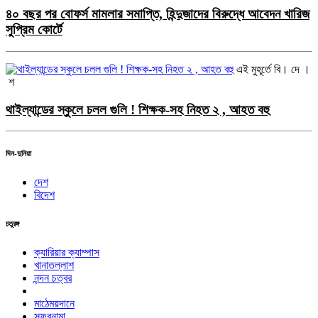
‌৪০ বছর পর বোফর্স মামলার সমাপ্তি, হিন্দুজাদের বিরুদ্ধে আবেদন খারিজ
সুপ্রিম কোর্টে
এই মুহূর্তে
বি। দে ।
শ
থাইল্যান্ডের স্কুলে চলল গুলি ! শিক্ষক-সহ নিহত ২ , আহত বহু
দিন-দুনিয়া
দেশ
বিদেশ
চতুরঙ্গ
ক্যারিয়ার ক্যাম্পাস
খানাতল্লাশ
নন্দন চত্বর
মাঠেময়দানে
সফরনামা