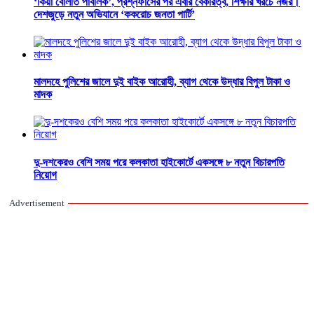
‘কিয়া বোলতি পাবলিক’, প্রশ্নফাঁসের পর এবার বেকারত্ব, শিক্ষার খরচে নজর।
দেশজুড়ে নতুন অভিযানে ‘ককরোচ জনতা পার্টি’
মালদহে পুলিশের জালে দুই বাইক আরোহী, ব্যাগ থেকে উদ্ধার বিপুল টাকা ও
মাদক
দু-দশকেরও বেশি সময় পরে কলকাতা হাইকোর্টে একসঙ্গে ৮ নতুন বিচারপতি
নিয়োগ
Advertisement