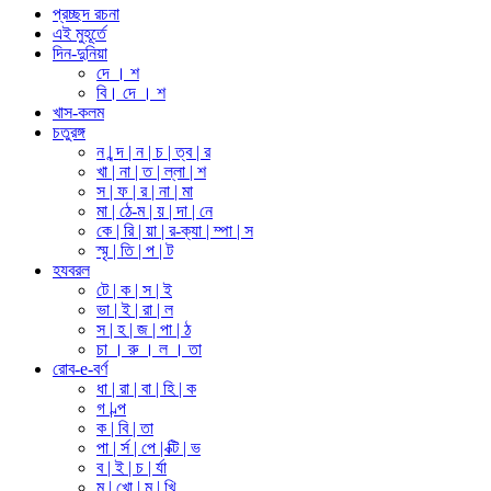
প্রচ্ছদ রচনা
এই মুহূর্তে
দিন-দুনিয়া
দে । শ
বি। দে । শ
খাস-কলম
চতুরঙ্গ
ন | ন্দ | ন | চ | ত্ব | র
খা | না | ত | ল্লা | শ
স | ফ | র | না | মা
মা | ঠে-ম | য় | দা | নে
কে | রি | য়া | র-ক্যা | ম্পা | স
স্মৃ | তি | প | ট
হযবরল
টে | ক | স | ই
ভা | ই | রা | ল
স | হ | জ | পা | ঠ
চা । রু । ল । তা
রোব-e-বর্ণ
ধা | রা | বা | হি | ক
গ | ল্প
ক | বি | তা
পা | র্স | পে | ক্টি | ভ
ব | ই | চ | র্যা
মু | খো | মু | খি