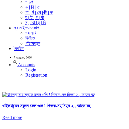
গ | ল্প
ক | বি | তা
পা | র্স | পে | ক্টি | ভ
ব | ই | চ | র্যা
মু | খো | মু | খি
ক্যালাইডোস্কোপ
গ্যালারি
ভিডিও
পাঁচফোড়ন
বৈষয়িক
7 August, 2026,
Accounts
Login
Registration
থাইল্যান্ডের স্কুলে চলল গুলি ! শিক্ষক-সহ নিহত ২ , আহত বহু
Read more