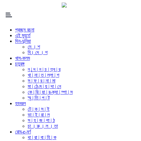
প্রচ্ছদ রচনা
এই মুহূর্তে
দিন-দুনিয়া
দে । শ
বি। দে । শ
খাস-কলম
চতুরঙ্গ
ন | ন্দ | ন | চ | ত্ব | র
খা | না | ত | ল্লা | শ
স | ফ | র | না | মা
মা | ঠে-ম | য় | দা | নে
কে | রি | য়া | র-ক্যা | ম্পা | স
স্মৃ | তি | প | ট
হযবরল
টে | ক | স | ই
ভা | ই | রা | ল
স | হ | জ | পা | ঠ
চা । রু । ল । তা
রোব-e-বর্ণ
ধা | রা | বা | হি | ক