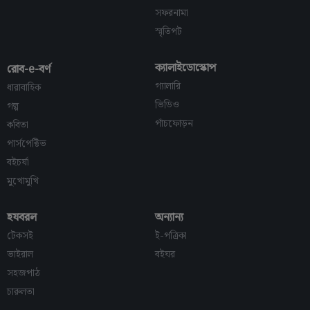
সফরনামা
স্মৃতিপট
ক্যালাইডোস্কোপ
রোব-e-বর্ণ
গ্যালারি
ধারাবাহিক
ভিডিও
গল্প
পাঁচফোড়ন
কবিতা
পার্সপেক্টিভ
বইচর্যা
মুখোমুখি
হযবরল
অন্যান্য
টেকসই
ই-পত্রিকা
ভাইরাল
বইঘর
সহজপাঠ
চারুলতা