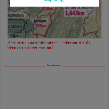
সীমান্ত সুরক্ষায় ১.৪৪ বর্গমাইল জমি দান ! মায়ানমারের সঙ্গে ভূমি-
বিনিময়ের ভাবনা কেন্দ্র সরকারের ?
Advertisement