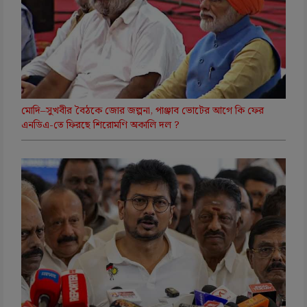
মোদি–সুখবীর বৈঠকে জোর জল্পনা, পাঞ্জাব ভোটের আগে কি ফের
এনডিএ-তে ফিরছে শিরোমণি অকালি দল ?