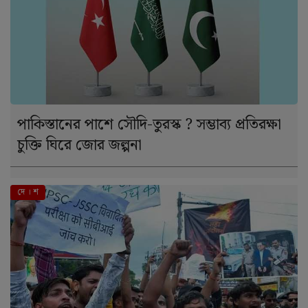
পাকিস্তানের পাশে সৌদি-তুরস্ক ? সম্ভাব্য প্রতিরক্ষা
চুক্তি ঘিরে জোর জল্পনা
দে । শ