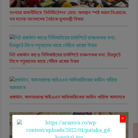
সংখ্যার রাজনীতিতে ‘ডিলিমিটেশন’ মোড়: অবস্থান স্পষ্ট করল ডিএমকে,
সব দলের সাংসদদের বৈঠকে মুখ্যমন্ত্রী বিজয়
নিট প্রশ্নফাঁস কাণ্ডে সিবিআইয়ের চার্জশিটে চাঞ্চল্যকর তথ্য, চিরকুটে
লিখে পড়ুয়াদের কাছে পৌঁছত প্রশ্নের উত্তর
প্রশ্নফাঁস, অবসরপ্রাপ্ত আইএএস আধিকারিকের জামিন খারিজ আদালতে
×