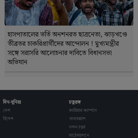
হাসপাতালের ভর্তি অনশনরত ছাত্রনেতা, ঝাড়খণ্ডে
তীব্রতর চাকরিপ্রার্থীদের আন্দোলন ! মুখ্যমন্ত্রীর
সঙ্গে সরাসরি আলোচনার দাবিতে বিধানসভা
অভিযান
দিন-দুনিয়া
চতুরঙ্গ
দেশ
ক্যারিয়ার ক্যাম্পাস
বিদেশ
খানাতল্লাশ
নন্দন চত্বর
মাঠেময়দানে