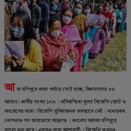
আ
জ মণিপুরে প্ৰথম পৰ্যায়ে ভোট হচ্ছে, বিধানসভার ৩৮
আসনে। প্রার্থীর সংখ্যা ১৭৩ । প্রতিদ্বন্দ্বিতা মূলত বিজেপি জোট ও
কংগ্রেসের মধ্যে। বিজেপি সুবিধাজনক অবস্থানে নেই । নানারকম
কোন্দলও গণ অসন্তোষে আক্রান্ত । কংগ্রেস বরাবর মণিপুরে
ভালো ফল করে। এবারও তারা আশাবাদী । বিজেপি কখনও