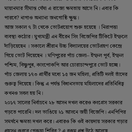
মায়ানমার সীমান্ত ঘেঁষা এ রাজ্যে ক্ষমতায় আসে নি। এবার কি
পারবে? নাগাও অন্যান্য জনগোষ্ঠি ক্ষুদ্ধ।
আজ সকাল ৭ টা থেকে ভোটপ্রয়োগ শুরু হয়েছে । নিরাপত্তা
ব্যবস্থা কঠোর। মুখ্যমন্ত্ৰী এন বীরেন সিং বিজেপির টিকিটে ইম্ফলে
দাঁড়িয়েছেন । সকালে শ্রীরান উচ্চ বিদ্যালয়ের ভোটগ্ৰহণ কেন্দ্ৰে
গিয়ে ভোট দিয়েছেন । মণিপুরের পাঁচ জেলা– ইম্ফল পূর্ব, ইম্ফল
পশ্চিম, বিষ্ণুপুৰ, কাংপোকপি আর চোরাচান্দপুরে ভোট হচ্ছে।
পাঁচ জেলায় ১৭৩ প্ৰাৰ্থীর মধ্যে ১৫ জন মহিলা, প্রতিটি দলই তাঁদের
গুরুত্ব দিয়েছে। কিন্তু এ পর্যন্ত বিধানসভায় মহিলাদের প্রতিনিধিত্ব
কখনও সবল হয় নি।
২০১৭ সালের নিৰ্বাচনে ২৮ আসন দখল করেও কংগ্ৰেস সরকার
গড়তে পারেনি। দল ভাঙিয়ে ২১ আসনে জয়ী বিজেপি। এনপিপির
সমর্থনে ক্ষমতা দখল করে। এবারও কি ওই কায়দায় সরকার গড়ার
প্রহসন করবে গেরুয়া শিবির ? এ রকম প্রশ্ন উঠে আসছে