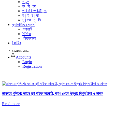
গ | ল্প
ক | বি | তা
পা | র্স | পে | ক্টি | ভ
ব | ই | চ | র্যা
মু | খো | মু | খি
ক্যালাইডোস্কোপ
গ্যালারি
ভিডিও
পাঁচফোড়ন
বৈষয়িক
6 August, 2026,
Accounts
Login
Registration
মালদহে পুলিশের জালে দুই বাইক আরোহী, ব্যাগ থেকে উদ্ধার বিপুল টাকা ও মাদক
Read more