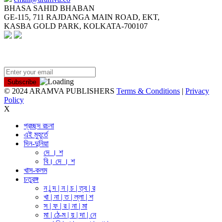
BHASA SAHID BHABAN
GE-115, 711 RAJDANGA MAIN ROAD, EKT,
KASBA GOLD PARK, KOLKATA-700107
NEWSLETTER
© 2024 ARAMVA PUBLISHERS
Terms & Conditions
|
Privacy
Policy
X
প্রচ্ছদ রচনা
এই মুহূর্তে
দিন-দুনিয়া
দে । শ
বি। দে । শ
খাস-কলম
চতুরঙ্গ
ন | ন্দ | ন | চ | ত্ব | র
খা | না | ত | ল্লা | শ
স | ফ | র | না | মা
মা | ঠে-ম | য় | দা | নে