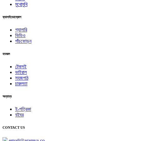
মুখোমুখি
ক্যালাইডোস্কোপ
গ্যালারি
ভিডিও
পাঁচফোড়ন
হযবরল
টেকসই
ভাইরাল
সহজপাঠ
চারুলতা
অন্যান্য
ই-পত্রিকা
বইঘর
CONTACT US
email@aramva.co