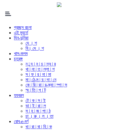
প্রচ্ছদ রচনা
এই মুহূর্তে
দিন-দুনিয়া
দে । শ
বি। দে । শ
খাস-কলম
চতুরঙ্গ
ন | ন্দ | ন | চ | ত্ব | র
খা | না | ত | ল্লা | শ
স | ফ | র | না | মা
মা | ঠে-ম | য় | দা | নে
কে | রি | য়া | র-ক্যা | ম্পা | স
স্মৃ | তি | প | ট
হযবরল
টে | ক | স | ই
ভা | ই | রা | ল
স | হ | জ | পা | ঠ
চা । রু । ল । তা
রোব-e-বর্ণ
ধা | রা | বা | হি | ক