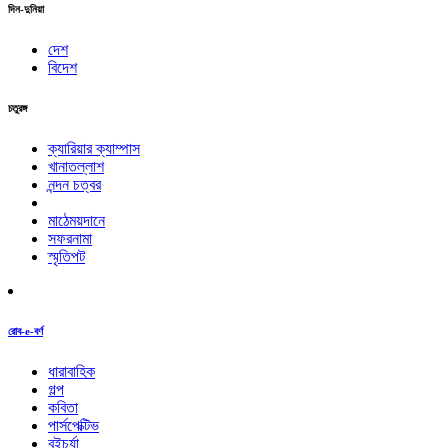
দিন-দুনিয়া
দেশ
বিদেশ
চতুরঙ্গ
ক্যারিয়ার ক্যাম্পাস
খানাতল্লাশ
নন্দন চত্বর
মাঠেময়দানে
সফরনামা
স্মৃতিপট
রোব-e-বর্ণ
ধারাবাহিক
গল্প
কবিতা
পার্সপেক্টিভ
বইচর্যা