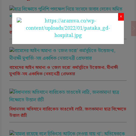
×
ছাত্র বিক্ষোভে পুলিশি পদক্ষেপ নিয়ে সংসদে জবাব দেবেন অমিত শাহ!
রাম মন্দির বিতর্কে অনড় বিরোধীরা
বামেদের আইন অমান্য ও ‘জেল ভরো’ কর্মসূচিতে উত্তেজনা, মীনাক্ষী
মুখার্জি-সহ একাধিক নেতানেত্রী গ্রেফতার
বিধানসভা অভিযানে ব্যারিকেড ভাঙতেই লাঠি, জলকামান! ছাত্র বিক্ষোভে
উত্তাল রাঁচী