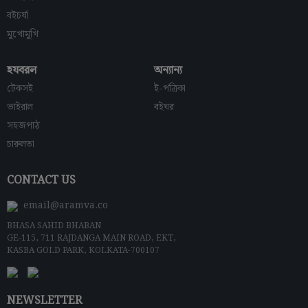
বইচর্যা
মুখোমুখি
হযবরল
অন্যান্য
টেকসই
ই-পত্রিকা
ভাইরাল
বইঘর
সহজপাঠ
চারুলতা
CONTACT US
email@aramva.co
BHASA SAHID BHABAN
GE-115, 711 RAJDANGA MAIN ROAD, EKT,
KASBA GOLD PARK, KOLKATA-700107
NEWSLETTER