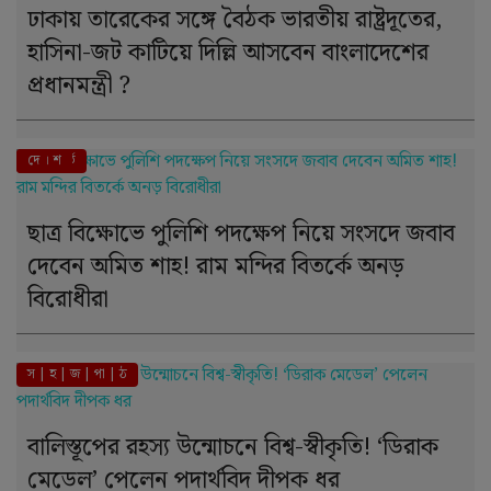
ঢাকায় তারেকের সঙ্গে বৈঠক ভারতীয় রাষ্ট্রদূতের,
হাসিনা-জট কাটিয়ে দিল্লি আসবেন বাংলাদেশের
প্রধানমন্ত্রী ?
এই মুহূর্তে
দে । শ
ছাত্র বিক্ষোভে পুলিশি পদক্ষেপ নিয়ে সংসদে জবাব
দেবেন অমিত শাহ! রাম মন্দির বিতর্কে অনড়
বিরোধীরা
স | হ | জ | পা | ঠ
বালিস্তূপের রহস্য উন্মোচনে বিশ্ব-স্বীকৃতি! ‘ডিরাক
মেডেল’ পেলেন পদার্থবিদ দীপক ধর