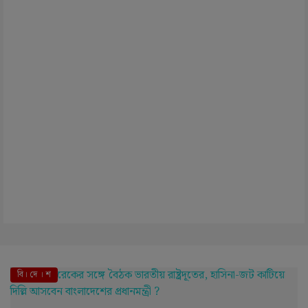
বি। দে । শ