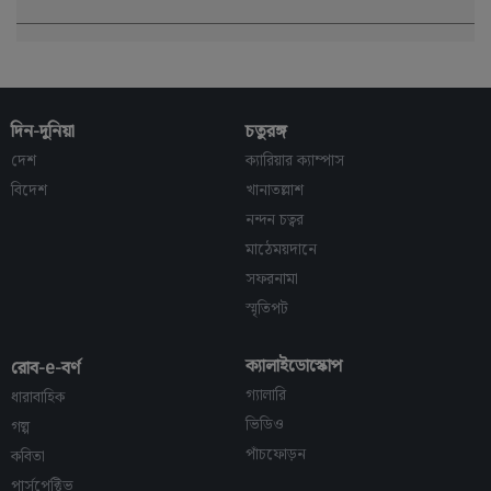
দিন-দুনিয়া
চতুরঙ্গ
দেশ
ক্যারিয়ার ক্যাম্পাস
বিদেশ
খানাতল্লাশ
নন্দন চত্বর
মাঠেময়দানে
সফরনামা
স্মৃতিপট
ক্যালাইডোস্কোপ
রোব-e-বর্ণ
গ্যালারি
ধারাবাহিক
ভিডিও
গল্প
পাঁচফোড়ন
কবিতা
পার্সপেক্টিভ