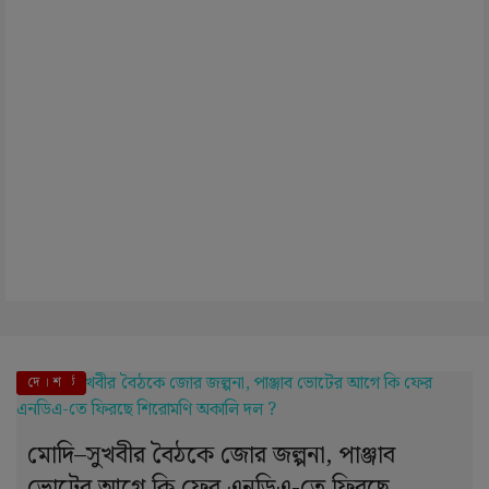
এই মুহূর্তে
দে । শ
মোদি–সুখবীর বৈঠকে জোর জল্পনা, পাঞ্জাব
ভোটের আগে কি ফের এনডিএ-তে ফিরছে