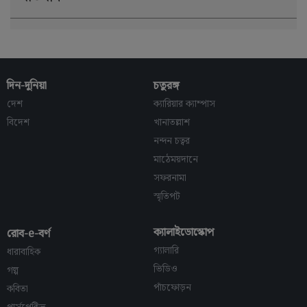
দিন-দুনিয়া
চতুরঙ্গ
দেশ
ক্যারিয়ার ক্যাম্পাস
বিদেশ
খানাতল্লাশ
নন্দন চত্বর
মাঠেময়দানে
সফরনামা
স্মৃতিপট
ক্যালাইডোস্কোপ
রোব-e-বর্ণ
গ্যালারি
ধারাবাহিক
ভিডিও
গল্প
পাঁচফোড়ন
কবিতা