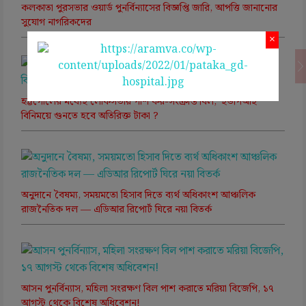
কলকাতা পুরসভার ওয়ার্ড পুনর্বিন্যাসের বিজ্ঞপ্তি জারি, আপত্তি জানানোর
সুযোগ নাগরিকদের
×
হট্টগোলের মধ্যেই লোকসভায় পাশ কর-সংক্রান্ত বিল, ‘ইউপিআই’
বিনিময়ে গুনতে হবে অতিরিক্ত টাকা ?
অনুদানে বৈষম্য, সময়মতো হিসাব দিতে ব্যর্থ অধিকাংশ আঞ্চলিক
রাজনৈতিক দল — এডিআর রিপোর্ট ঘিরে নয়া বিতর্ক
আসন পুনর্বিন্যাস, মহিলা সংরক্ষণ বিল পাশ করাতে মরিয়া বিজেপি, ১৭
আগস্ট থেকে বিশেষ অধিবেশন!