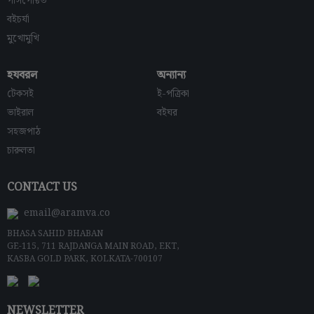
পার্সপেক্টিভ
বইচর্যা
মুখোমুখি
হযবরল
অন্যান্য
টেকসই
ই-পত্রিকা
ভাইরাল
বইঘর
সহজপাঠ
চারুলতা
CONTACT US
email@aramva.co
BHASA SAHID BHABAN
GE-115, 711 RAJDANGA MAIN ROAD, EKT,
KASBA GOLD PARK, KOLKATA-700107
NEWSLETTER