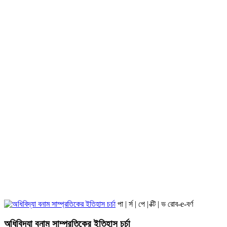
পা | র্স | পে | ক্টি | ভ
রোব-e-বর্ণ
অধিবিদ্যা বনাম সাম্প্রতিকের ইতিহাস চর্চা