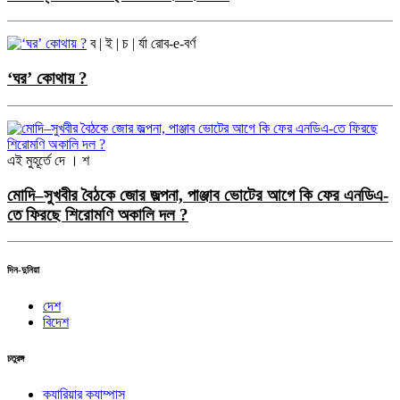
ব | ই | চ | র্যা
রোব-e-বর্ণ
‘ঘর’ কোথায় ?
এই মুহূর্তে
দে । শ
মোদি–সুখবীর বৈঠকে জোর জল্পনা, পাঞ্জাব ভোটের আগে কি ফের এনডিএ-
তে ফিরছে শিরোমণি অকালি দল ?
দিন-দুনিয়া
দেশ
বিদেশ
চতুরঙ্গ
ক্যারিয়ার ক্যাম্পাস