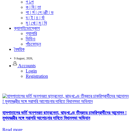
গ | ল্প
ক | বি | তা
পা | র্স | পে | ক্টি | ভ
ব | ই | চ | র্যা
মু | খো | মু | খি
ক্যালাইডোস্কোপ
গ্যালারি
ভিডিও
পাঁচফোড়ন
বৈষয়িক
9 August, 2026,
Accounts
Login
Registration
হাসপাতালের ভর্তি অনশনরত ছাত্রনেতা, ঝাড়খণ্ডে তীব্রতর চাকরিপ্রার্থীদের আন্দোলন !
মুখ্যমন্ত্রীর সঙ্গে সরাসরি আলোচনার দাবিতে বিধানসভা অভিযান
Read more