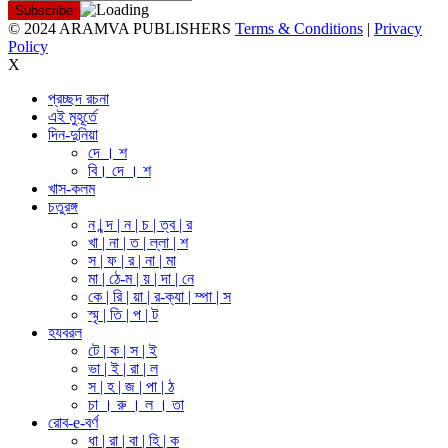
© 2024 ARAMVA PUBLISHERS
Terms & Conditions
|
Privacy
Policy
X
প্রচ্ছদ রচনা
এই মুহূর্তে
দিন-দুনিয়া
দে । শ
বি। দে । শ
খাস-কলম
চতুরঙ্গ
ন | ন্দ | ন | চ | ত্ব | র
খা | না | ত | ল্লা | শ
স | ফ | র | না | মা
মা | ঠে-ম | য় | দা | নে
কে | রি | য়া | র-ক্যা | ম্পা | স
স্মৃ | তি | প | ট
হযবরল
টে | ক | স | ই
ভা | ই | রা | ল
স | হ | জ | পা | ঠ
চা । রু । ল । তা
রোব-e-বর্ণ
ধা | রা | বা | হি | ক