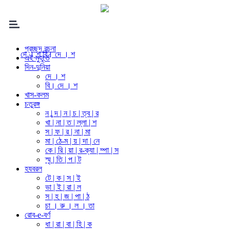
প্রচ্ছদ রচনা
দে । শ
বি। দে । শ
এই মুহূর্তে
দিন-দুনিয়া
দে । শ
বি। দে । শ
খাস-কলম
চতুরঙ্গ
ন | ন্দ | ন | চ | ত্ব | র
খা | না | ত | ল্লা | শ
স | ফ | র | না | মা
মা | ঠে-ম | য় | দা | নে
কে | রি | য়া | র-ক্যা | ম্পা | স
স্মৃ | তি | প | ট
হযবরল
টে | ক | স | ই
ভা | ই | রা | ল
স | হ | জ | পা | ঠ
চা । রু । ল । তা
রোব-e-বর্ণ
ধা | রা | বা | হি | ক