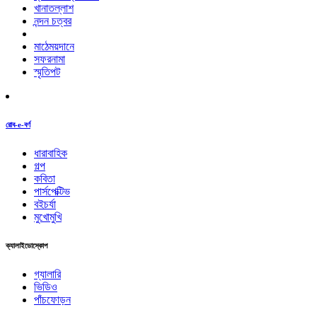
খানাতল্লাশ
নন্দন চত্বর
মাঠেময়দানে
সফরনামা
স্মৃতিপট
রোব-e-বর্ণ
ধারাবাহিক
গল্প
কবিতা
পার্সপেক্টিভ
বইচর্যা
মুখোমুখি
ক্যালাইডোস্কোপ
গ্যালারি
ভিডিও
পাঁচফোড়ন