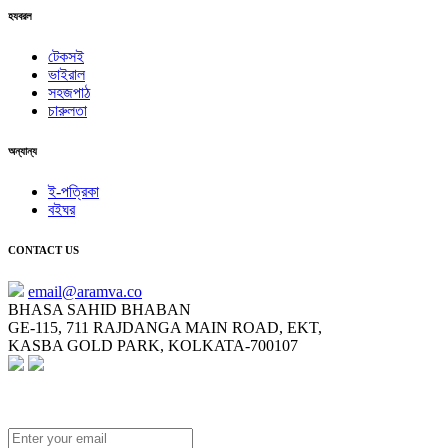
হযবরল
টেকসই
ভাইরাল
সহজপাঠ
চারুলতা
অন্যান্য
ই-পত্রিকা
বইঘর
CONTACT US
email@aramva.co
BHASA SAHID BHABAN
GE-115, 711 RAJDANGA MAIN ROAD, EKT,
KASBA GOLD PARK, KOLKATA-700107
NEWSLETTER