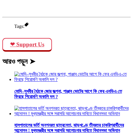
Tags:
❤ Support Us
আরও পড়ুন ➤
মোদি–সুখবীর বৈঠকে জোর জল্পনা, পাঞ্জাব ভোটের আগে কি ফের এনডিএ-তে
ফিরছে শিরোমণি অকালি দল ?
হাসপাতালের ভর্তি অনশনরত ছাত্রনেতা, ঝাড়খণ্ডে তীব্রতর চাকরিপ্রার্থীদের
আন্দোলন ! মুখ্যমন্ত্রীর সঙ্গে সরাসরি আলোচনার দাবিতে বিধানসভা অভিযান