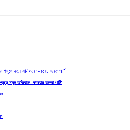
শজুড়ে নতুন অভিযানে ‘ককরোচ জনতা পার্টি’