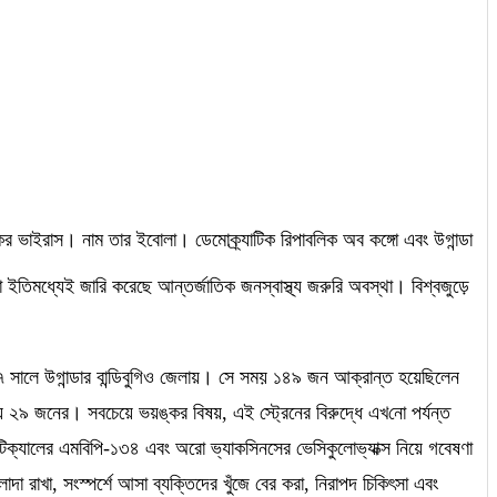
 ভাইরাস। নাম তার ইবোলা। ডেমোক্র্যাটিক রিপাবলিক অব কঙ্গো এবং উগান্ডা
া ইতিমধ্যেই জারি করেছে আন্তর্জাতিক জনস্বাস্থ্য জরুরি অবস্থা। বিশ্বজুড়ে
০৭ সালে উগান্ডার বান্ডিবুগিও জেলায়। সে সময় ১৪৯ জন আক্রান্ত হয়েছিলেন
যু হয় ২৯ জনের। সবচেয়ে ভয়ঙ্কর বিষয়
,
এই স্ট্রেনের বিরুদ্ধে এখ
নো
পর্যন্ত
িউটিক্যালের এমবিপি-১৩৪ এবং অরো ভ্যাকসিনসের ভেসিকুলোভ্যাক্স নিয়ে গবেষণা
াদা রাখা
,
সংস্পর্শে আসা ব্যক্তিদের খুঁজে বের করা
,
নিরাপদ চিকিৎসা এবং