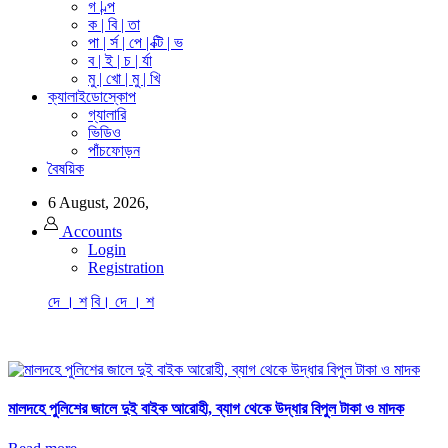
গ | ল্প
ক | বি | তা
পা | র্স | পে | ক্টি | ভ
ব | ই | চ | র্যা
মু | খো | মু | খি
ক্যালাইডোস্কোপ
গ্যালারি
ভিডিও
পাঁচফোড়ন
বৈষয়িক
6 August, 2026,
Accounts
Login
Registration
দে । শ
বি। দে । শ
মালদহে পুলিশের জালে দুই বাইক আরোহী, ব্যাগ থেকে উদ্ধার বিপুল টাকা ও মাদক