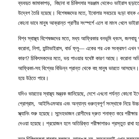
ব্যবহৃত জামাকাপড়
,
বিছানা বা চিকিৎসার সরঞ্জাম থেকেও ভাইরাস ছড়া
উদ্বেগ তৈরি হয়েছে। বিশেষজ্ঞদের মতে
,
ইবোলার সবচেয়ে ব
ড়ো
বাহক এ
কো
নো
ভাবে মানুষ আক্রান্ত প্রাণীর সংস্পর্শে এলে বা মাংস খেলে ভ
বিশ্ব স্বাস্থ্য বিশেষজ্ঞদের মতে
,
মধ্য আফ্রিকার বনভূমি ধ্বংস
,
জলবায়ু 
করোনা
,
নিপা
,
হান্টাভাইরাস
,
বার্ড ফ্লু
—
একের পর এক সংক্রমণ এখন আর
কারণ
?
চিকিৎসকদের মতে
,
ভয় পাওয়ার যথেষ্ট কারণ আছে। করোনা অতিমার
আফ্রিকা-সহ বিশ্বের বিভিন্ন প্রান্ত থেকে বহু মানুষ ভারতে আসছে
হয়ে উঠতে পারে।
যদিও ভারতের স্বাস্থ্য মন্ত্রক জানিয়েছে
,
দেশে এখ
নো
পর্যন্ত কো
নো
ইবো
প্রোগ্রাম
,
আইসিএমআর এবং অন্যান্য গুরুত্বপূর্ণ সংস্থাকে নিয়ে উচ্চপ
স্ক্যানিং শুরু হয়েছে। সন্দেহভাজন রোগীদের দ্রুত শনাক্ত করে পরীক্ষা
দেওয়া হয়েছে। প্রয়োজন হলে অতিরিক্ত পরীক্ষাগারও প্রস্তুত রাখা 
তবে চিকিৎসকরা বারবার বলছেন
,
আতঙ্ক নয়
,
সচেতনতাই এখন সবচেয়ে 