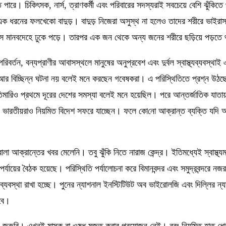
তে পারে। চিকিৎসক
,
নার্স
,
ত্রাণকর্মী এবং পরিবারের সদস্যরাই সবচেয়ে বেশি ঝুঁকিতে
ক ধরনের ফলখেকো বাদুড়। বাদুড় নিজেরা অসুস্থ না হলেও তাদের শরীরে ভাইরাস ব
াইরাস মানবদেহে ঢুকে পড়ে। তারপর এক জন থেকে অন্য জনের শরীরে ছড়িয়ে পড়তে
পরিবর্তন
,
বন্যপ্রাণীর আবাসস্থলে মানুষের অনুপ্রবেশ এবং দুর্বল স্বাস্থ্যব্যবস্
 বিচ্ছিন্ন ঘটনা নয় বলেই মনে করছেন গবেষকরা। এ পরিস্থিতিতে প্রশ্ন উঠছ
িও প্রথমে দূরের দেশের সমস্যা বলেই মনে হয়েছিল। পরে আন্তর্জাতিক যাতায়াতের
ন। ভারতীয়রাও নিয়মিত বিদেশ সফরে যাচ্ছেন। ফলে কো
নো
আক্রান্ত ব্যক্তি যদি 
লা আক্রান্তের খবর মেলেনি। তবু ঝুঁকি নিতে নারাজ কেন্দ্র। ইতিমধ্যেই স্বাস্থ্যমন
র্যায়ের বৈঠক হয়েছে। পরিস্থিতি পর্যালোচনা করে বিমানবন্দর এবং সমুদ্রবন্দরে নজ
র ব্যবস্থা রাখা হচ্ছে। পুনের ন্যাশনাল ইনস্টিটিউট অব ভাইরোলজি এবং দিল্লির ন্য
হবে।
জরুরি। এখনই মাস্ক বা ওষুধ মজুত করার প্রয়োজন নেই। বরং নিয়মিত হাত ধো