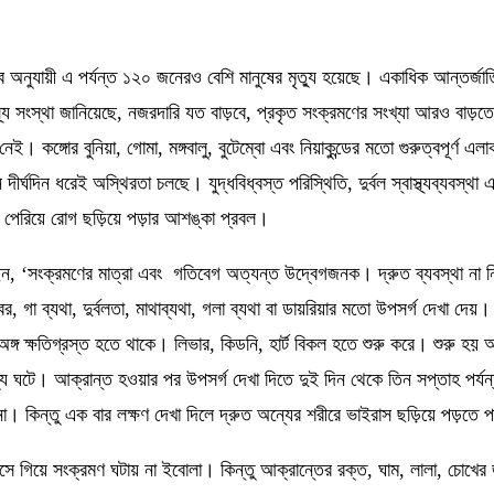
ব অনুযায়ী এ পর্যন্ত ১২০ জনেরও বেশি মানুষের মৃত্যু হয়েছে। একাধিক আন্তর্জাত
থ্য সংস্থা জানিয়েছে
,
নজরদারি যত বাড়বে
,
প্রকৃত সংক্রমণের সংখ্যা আরও বাড়তে
নেই। কঙ্গোর বুনিয়া
,
গোমা
,
মঙ্গবালু
,
বুটেম্বো এবং নিয়াকুন্ডের মতো গুরুত্বপূর্ণ
ে দীর্ঘদিন ধরেই অস্থিরতা চলছে। যুদ্ধবিধ্বস্ত পরিস্থিতি
,
দুর্বল স্বাস্থ্যব্যবস্
 পেরিয়ে রোগ ছড়িয়ে পড়ার আশঙ্কা প্রবল।
েন
, ‘
সংক্রমণের মাত্রা এবং গতিবেগ অত্যন্ত উদ্বেগজনক। দ্রুত ব্যবস্থা না 
বর
,
গা ব্যথা
,
দুর্বলতা
,
মাথাব্যথা
,
গলা ব্যথা বা ডায়রিয়ার মতো উপসর্গ দেখা দেয়।
ঙ্গ ক্ষতিগ্রস্ত হতে থাকে। লিভার
,
কিডনি
,
হার্ট বিকল হতে শুরু করে। শুরু হয় 
যু ঘটে। আক্রান্ত হওয়ার পর উপসর্গ দেখা দিতে দুই দিন থেকে তিন সপ্তাহ পর্য
না। কিন্তু এক বার লক্ষণ দেখা দিলে দ্রুত অন্যের শরীরে ভাইরাস ছড়িয়ে পড়তে 
েসে গিয়ে সংক্রমণ ঘটায় না ইবোলা। কিন্তু আক্রান্তের রক্ত
,
ঘাম
,
লালা
,
চোখের