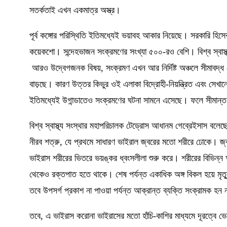
সতর্কতাই এখন একমাত্র অস্ত্র।
পূর্ব কঙ্গোর পরিস্থিতি ইতিমধ্যেই ভয়াবহ আকার নিয়েছে। সরকারি হিসে
কয়েকশো। সন্দেহভাজন সংক্রমণের সংখ্যা
৫০০-
রও বেশি। বিশ্ব স্বাস্
আরও
উদ্বেগজনক বিষয়
,
সংক্রমণ এখন আর
নির্দিষ্ট
অঞ্চলে সীমাবদ্ধ 
বাড়ছে। কারণ উত্তর কিভুর
ও
ই এলাকা বিদ্রোহী-নিয়ন্ত্রিত এবং সেখান
ইতিমধ্যেই উগান্ডাতেও সংক্রমণের ঘটনা সামনে এসেছে। ফলে সীমান্ত
বিশ্ব স্বাস্থ্য সংস্থার মহাপরিচালক টেড্রোস আধানম গেব্রেইসাস বলেছ
নীরব শত্রু
,
যে প্রথমে সাধারণ ভাইরাল জ্বরের মতো শরীরে ঢোকে। জ্
ভাইরাস শরীরের ভিতরে ভয়ঙ্কর ধ্বংসলীলা শুরু করে। শরীরের বিভিন্ন অ
থেকেও রক্তপাত হতে থাকে। শেষ পর্যন্ত একাধিক অঙ্গ বিকল হয়ে মৃত্
তবে উপসর্গ প্রকাশ না পাওয়া পর্যন্ত আক্রান্ত ব্যক্তি সংক্রামক হন 
তবে, এ
ভাইরাস করোনা ভাইরাসের মতো হাঁচি-কাশির মাধ্যমে দূরত্বে ভ