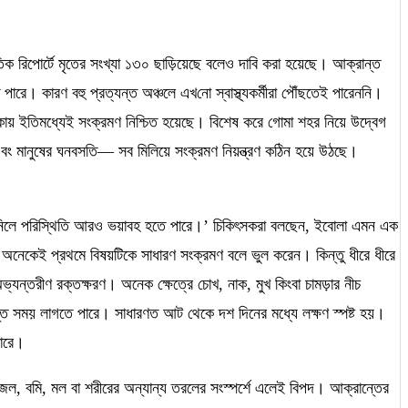
িক রিপোর্টে মৃতের সংখ্যা ১৩০ ছাড়িয়েছে বলেও দাবি করা হয়েছে। আক্রান্ত
 পারে। কারণ বহু প্রত্যন্ত অঞ্চলে এখ
নো
স্বাস্থ্যকর্মীরা পৌঁছতেই পারেননি।
 এলাকায় ইতিমধ্যেই সংক্রমণ নিশ্চিত হয়েছে। বিশেষ করে গোমা শহর নিয়ে উদ্বেগ
থা এবং মানুষের ঘনবসতি
—
সব মিলিয়ে সংক্রমণ নিয়ন্ত্রণ কঠিন হয়ে উঠছে।
নিলে পরিস্থিতি আরও ভয়াবহ হতে পারে
।’
চিকিৎসকরা বলছেন
,
ইবোলা এমন এক
 অনেকেই প্রথমে বিষয়টিকে সাধারণ সংক্রমণ বলে ভুল করেন। কিন্তু ধীরে ধীরে
অভ্যন্তরীণ রক্তক্ষরণ। অনেক ক্ষেত্রে চোখ
,
নাক
,
মুখ কিংবা চামড়ার নীচ
ন্ত সময় লাগতে পারে। সাধারণত আট থেকে দশ দিনের মধ্যে লক্ষণ স্পষ্ট হয়।
পারে।
 জল
,
বমি
,
মল বা শরীরের অন্যান্য তরলের সংস্পর্শে এলেই বিপদ। আক্রান্তের