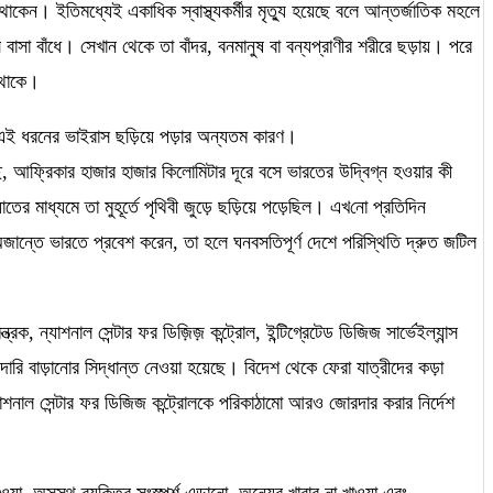
 থাকেন। ইতিমধ্যেই একাধিক স্বাস্থ্যকর্মীর মৃত্যু হয়েছে বলে আন্তর্জাতিক মহলে
াসা বাঁধে। সেখান থেকে তা বাঁদর
,
বনমানুষ বা বন্যপ্রাণীর শরীরে ছড়ায়। পরে
 থাকে।
থাই এই ধরনের ভাইরাস ছড়িয়ে পড়ার অন্যতম কারণ।
ে
,
আফ্রিকার হাজার হাজার কিলোমিটার দূরে বসে ভারতের উদ্বিগ্ন হওয়ার কী
 মাধ্যমে তা মুহূর্তে পৃথিবী জুড়ে ছড়িয়ে পড়েছিল। এখ
নো
প্রতিদিন
অজান্তে ভারতে প্রবেশ করেন
,
তা হলে ঘনবসতিপূর্ণ দেশে পরিস্থিতি দ্রুত জটিল
্ত্রক
,
ন্যাশনাল সেন্টার ফর ডিজ়িজ় কন্ট্রোল
,
ইন্টিগ্রেটেড ডি
জি
জ সার্ভেইল্যান্স
রদারি বাড়ানোর সিদ্ধান্ত নেওয়া হয়েছে। বিদেশ থেকে ফেরা যাত্রীদের কড়া
াশনাল সেন্টার ফর ডি
জিজ
কন্ট্রোলকে পরিকাঠামো আরও জোরদার করার নির্দেশ
ওয়া
,
অসুস্থ ব্যক্তির সংস্পর্শ এড়ানো
,
অন্যের খাবার না খাওয়া এবং