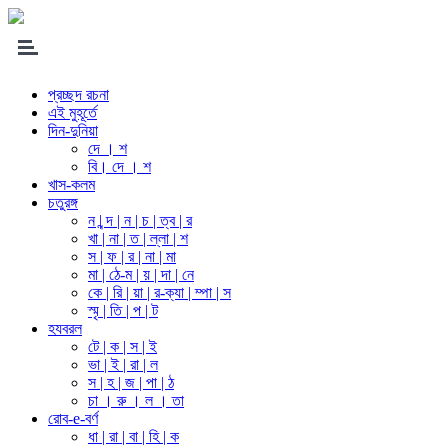
প্রচ্ছদ রচনা
এই মুহূর্তে
দিন-দুনিয়া
দে । শ
বি। দে । শ
খাস-কলম
চতুরঙ্গ
ন | ন্দ | ন | চ | ত্ব | র
খা | না | ত | ল্লা | শ
স | ফ | র | না | মা
মা | ঠে-ম | য় | দা | নে
কে | রি | য়া | র-ক্যা | ম্পা | স
স্মৃ | তি | প | ট
হযবরল
টে | ক | স | ই
ভা | ই | রা | ল
স | হ | জ | পা | ঠ
চা । রু । ল । তা
রোব-e-বর্ণ
ধা | রা | বা | হি | ক