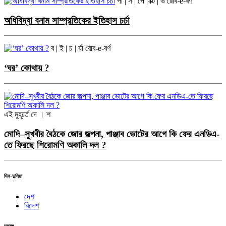
পা | র্স | পে | ক্টি | ভ
রোব-e-বর্ণ
অধিবিদ্যা বনাম সাম্প্রতিকের ইতিহাস চর্চা
ব | ই | চ | র্যা
রোব-e-বর্ণ
‘ঘর’ কোথায় ?
এই মুহূর্তে
দে । শ
মোদি–সুখবীর বৈঠকে জোর জল্পনা, পাঞ্জাব ভোটের আগে কি ফের এনডিএ-
তে ফিরছে শিরোমণি অকালি দল ?
দিন-দুনিয়া
দেশ
বিদেশ