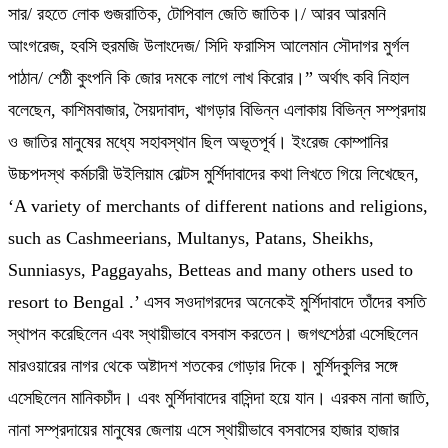
সার/ রহতে লোক গুজরাতিক, টোপিবাল জেতি জাতিক।/ আরব আরমনি
আংগরেজ, হবসি হুরমজি উলাংদেজ/ সিদি ফরাসিস আলেমান সৌদাগর মুর্গল
পাঠান/ শেঠী কুংপনি কি জোর দমকে লাগে লাখ কিরোর।” অর্থাৎ কবি নিহাল
বলেছেন, কাশিমবাজার, সৈয়দাবাদ, খাগড়ার বিভিন্ন এলাকায় বিভিন্ন সম্প্রদায়
ও জাতির মানুষের মধ্যে সহাবস্থান ছিল অভূতপূর্ব। ইংরেজ কোম্পানির
উচ্চপদস্থ কর্মচারী উইলিয়াম বোল্টস মুর্শিদাবাদের কথা লিখতে গিয়ে লিখেছেন,
‘A variety of merchants of different nations and religions,
such as Cashmeerians, Multanys, Patans, Sheikhs,
Sunniasys, Paggayahs, Betteas and many others used to
resort to Bengal .’ এসব সওদাগরদের অনেকেই মুর্শিদাবাদে তাঁদের বসতি
স্থাপন করেছিলেন এবং স্থায়ীভাবে বসবাস করতেন। জগৎশেঠরা এসেছিলেন
মারওয়ারের নাগর থেকে অষ্টাদশ শতকের গোড়ার দিকে। মুর্শিদকুলির সঙ্গে
এসেছিলেন মানিকচাঁদ। এবং মুর্শিদাবাদের বাসিন্দা হয়ে যান। এরকম নানা জাতি,
নানা সম্প্রদায়ের মানুষের জেলায় এসে স্থায়ীভাবে বসবাসের হাজার হাজার