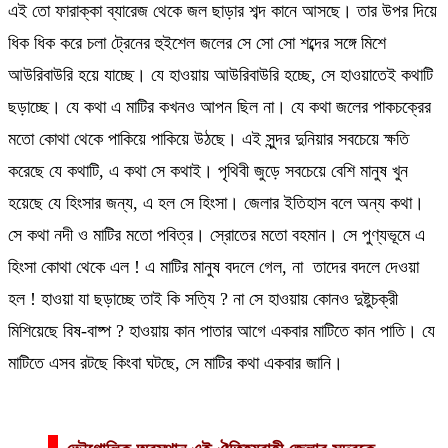
এই তো ফারাক্কা ব্যারেজ থেকে জল ছাড়ার শব্দ কানে আসছে। তার উপর দিয়ে
ধিক ধিক করে চলা ট্রেনের হুইশেল জলের সে সো সো শব্দের সঙ্গে মিশে
আউরিবাউরি হয়ে যাচ্ছে। যে হাওয়ায় আউরিবাউরি হচ্ছে, সে হাওয়াতেই কথাটি
ছড়াচ্ছে। যে কথা এ মাটির কখনও আপন ছিল না। যে কথা জলের পাকচক্রের
মতো কোথা থেকে পাকিয়ে পাকিয়ে উঠছে। এই সুন্দর দুনিয়ার সবচেয়ে ক্ষতি
করেছে যে কথাটি, এ কথা সে কথাই। পৃথিবী জুড়ে সবচেয়ে বেশি মানুষ খুন
হয়েছে যে হিংসার জন্য, এ হল সে হিংসা। জেলার ইতিহাস বলে অন্য কথা।
সে কথা নদী ও মাটির মতো পবিত্র। স্রোতের মতো বহমান। সে পুণ্যভূমে এ
হিংসা কোথা থেকে এল ! এ মাটির মানুষ বদলে গেল, না তাদের বদলে দেওয়া
হল ! হাওয়া যা ছড়াচ্ছে তাই কি সত্যি ? না সে হাওয়ায় কোনও দুষ্টুচক্রী
মিশিয়েছে বিষ-বাষ্প ? হাওয়ায় কান পাতার আগে একবার মাটিতে কান পাতি। যে
মাটিতে এসব রটছে কিংবা ঘটছে, সে মাটির কথা একবার জানি।