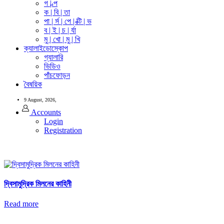
গ | ল্প
ক | বি | তা
পা | র্স | পে | ক্টি | ভ
ব | ই | চ | র্যা
মু | খো | মু | খি
ক্যালাইডোস্কোপ
গ্যালারি
ভিডিও
পাঁচফোড়ন
বৈষয়িক
9 August, 2026,
Accounts
Login
Registration
দ্বিসামুদ্রিক মিলনের কাহিনী
Read more