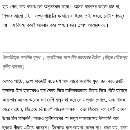
হয়ে গেল, তার কারণগুলো অনুসন্ধান করো। আমরা বারুদের আলো চাই না,
শিক্ষার আলো চাই। সংখ্যাগরিষ্ঠের সমর্থনে যা ইচ্ছে তাই করবে, সেটা গণতন্ত্র
নয়। এ বিষয়ে কবেই সাবধান করে গেছেন জ্ঞান তাপস আম্বেদকর।
তৈলচিত্রে পলাশির যুদ্ধ । ক্লাইভের সঙ্গে মীর জাফরের বৈঠক (চিত্র সৌজন্য
বৃটিশ যাদুঘর )
দেখতে পাচ্ছি, দুশো সাতষট্টি বছর দশ মাস আগে পলাশির যুদ্ধ জয় করে রবার্ট
ক্লাইভ তিন হাজারেরও কম সৈন্য নিয়ে কাশিমবাজারের ভিতর দিয়ে হেঁটে যাচ্ছেন
আর তার অনেক অনেক গুণ বেশি মানুষ হাঁ করে সে উল্লাস দেখছে, এক শাসক
হেরে যাচ্ছেন, জিতেছে ভিনদেশি আরেক শাসক। তারা জিতছে বলে কেউ তাদের
উপর ঢিল মারেননি; আজও মুর্শিদাবাদের সে মানুষ দাঙ্গাবাজদের উসকানি আর
ছককে নীরবে এড়িয়ে যাচ্ছেন। হিংসাকে মনে জায়গা দেবেন না। রাজা যায়, রাজা