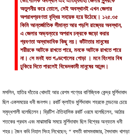
ভৌগোলিক অবস্থান এই ঐতিহ্যবাহী জেলার সুন্দরকে
অতুলনীয় করে তোলে, সেই অবস্থানই এখন জেলার
অপরাধপ্রবণতা বৃদ্ধির সহায়ক হয়ে উঠেছে। ১২৫.৩৫
কিমি আন্তর্জাতিক সীমান্ত আর পড়শি রাজ্যের অবস্থান,
এ জেলার অভ্যন্তরে অপরাধ চক্রকে জড়ো করার
প্রবণতা অস্বাভাবিক কিছু নয়। কাঁটাতার মানুষের
শরীরকে আটকে রাখতে পারে, মনকে আটকে রাখতে পারে
না। সে মনই যত গণ্ডগোলের গোড়া । মনে হিংসার বিষ
ঢুকিয়ে দিতে পারলেই বিভেদকামী মানুষের আনন্দ।
মসলিন, হাতির দাঁতের খোদাই আর রেশম পণ্যের বাণিজ্যিক কেন্দ্র মুর্শিদাবাদ
ছিল একসময়ের ধনী জনপদ। রবার্ট ক্লাইভ মুর্শিদাবাদ শহরকে লন্ডনের চেয়ে
সমৃদ্ধশালী বলেছিলেন। ব্রিটিশ ঐতিহাসিক রবার্ট ওরমে বলেছিলেন, আঠার
শতকের প্রথম এবং মাঝামাঝি সময়ে মুর্শিদাবাদ ছিল বিশ্বের অন্যতম ধনী
শহর। জৈন কবি নিহাল সিংহ লিখেছেন; “ বসতী কাসমবাজার, সৈদাবাদ খাগড়া