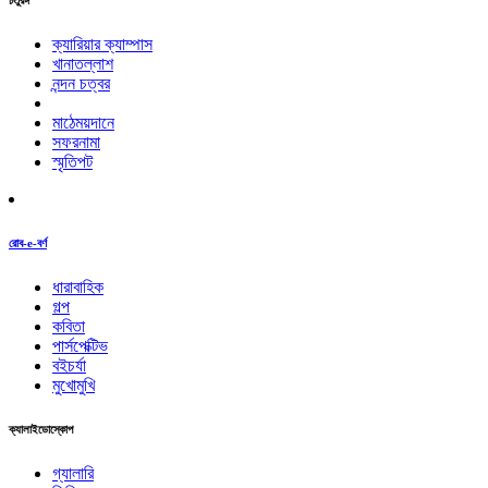
চতুরঙ্গ
ক্যারিয়ার ক্যাম্পাস
খানাতল্লাশ
নন্দন চত্বর
মাঠেময়দানে
সফরনামা
স্মৃতিপট
রোব-e-বর্ণ
ধারাবাহিক
গল্প
কবিতা
পার্সপেক্টিভ
বইচর্যা
মুখোমুখি
ক্যালাইডোস্কোপ
গ্যালারি