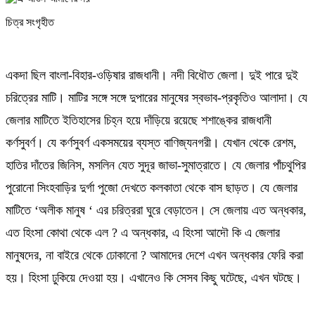
চিত্র সংগৃহীত
একদা ছিল বাংলা-বিহার-ওড়িষার রাজধানী। নদী বিধৌত জেলা। দুই পারে দুই
চরিত্রের মাটি। মাটির সঙ্গে সঙ্গে দুপারের মানুষের স্বভাব-প্রকৃতিও আলাদা। যে
জেলার মাটিতে ইতিহাসের চিহ্ন হয়ে দাঁড়িয়ে রয়েছে শশাঙ্কের রাজধানী
কর্ণসুবর্ণ। যে কর্ণসুবর্ণ একসময়ের ব্যস্ত বাণিজ্যনগরী। যেখান থেকে রেশম,
হাতির দাঁতের জিনিস, মসলিন যেত সুদূর জাভা-সুমাত্রাতে। যে জেলার পাঁচথুপির
পুরোনো সিংহবাড়ির দুর্গা পুজো দেখতে কলকাতা থেকে বাস ছাড়ত। যে জেলার
মাটিতে ‘অলীক মানুষ ‘ এর চরিত্ররা ঘুরে বেড়াতেন। সে জেলায় এত অন্ধকার,
এত হিংসা কোথা থেকে এল ? এ অন্ধকার, এ হিংসা আদৌ কি এ জেলার
মানুষদের, না বাইরে থেকে ঢোকানো ? আমাদের দেশে এখন অন্ধকার ফেরি করা
হয়। হিংসা ঢুকিয়ে দেওয়া হয়। এখানেও কি সেসব কিছু ঘটেছে, এখন ঘটছে।