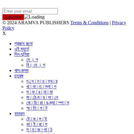
NEWSLETTER
© 2024 ARAMVA PUBLISHERS
Terms & Conditions
|
Privacy
Policy
X
প্রচ্ছদ রচনা
এই মুহূর্তে
দিন-দুনিয়া
দে । শ
বি। দে । শ
খাস-কলম
চতুরঙ্গ
ন | ন্দ | ন | চ | ত্ব | র
খা | না | ত | ল্লা | শ
স | ফ | র | না | মা
মা | ঠে-ম | য় | দা | নে
কে | রি | য়া | র-ক্যা | ম্পা | স
স্মৃ | তি | প | ট
হযবরল
টে | ক | স | ই
ভা | ই | রা | ল
স | হ | জ | পা | ঠ