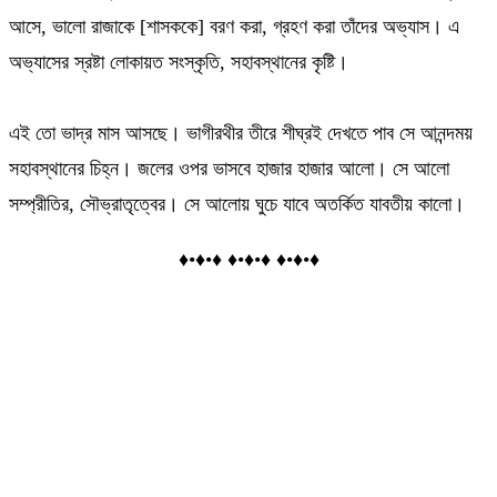
আসে, ভালো রাজাকে [শাসককে] বরণ করা, গ্রহণ করা তাঁদের অভ্যাস। এ
অভ্যাসের স্রষ্টা লোকায়ত সংস্কৃতি, সহাবস্থানের কৃষ্টি।
এই তো ভাদ্র মাস আসছে। ভাগীরথীর তীরে শীঘ্রই দেখতে পাব সে আনন্দময়
সহাবস্থানের চিহ্ন। জলের ওপর ভাসবে হাজার হাজার আলো। সে আলো
সম্প্রীতির, সৌভ্রাতৃত্বের। সে আলোয় ঘুচে যাবে অতর্কিত যাবতীয় কালো।
♦•♦•♦ ♦•♦•♦ ♦•♦•♦