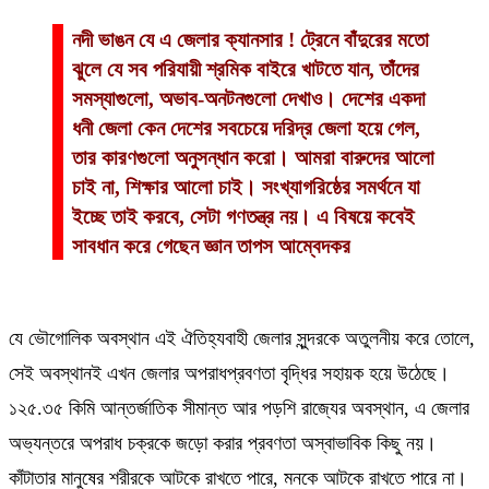
নদী ভাঙন যে এ জেলার ক্যানসার ! ট্রেনে বাঁদুরের মতো
ঝুলে যে সব পরিযায়ী শ্রমিক বাইরে খাটতে যান, তাঁদের
সমস্যাগুলো, অভাব-অনটনগুলো দেখাও। দেশের একদা
ধনী জেলা কেন দেশের সবচেয়ে দরিদ্র জেলা হয়ে গেল,
তার কারণগুলো অনুসন্ধান করো। আমরা বারুদের আলো
চাই না, শিক্ষার আলো চাই। সংখ্যাগরিষ্ঠের সমর্থনে যা
ইচ্ছে তাই করবে, সেটা গণতন্ত্র নয়। এ বিষয়ে কবেই
সাবধান করে গেছেন জ্ঞান তাপস আম্বেদকর
যে ভৌগোলিক অবস্থান এই ঐতিহ্যবাহী জেলার সুন্দরকে অতুলনীয় করে তোলে,
সেই অবস্থানই এখন জেলার অপরাধপ্রবণতা বৃদ্ধির সহায়ক হয়ে উঠেছে।
১২৫.৩৫ কিমি আন্তর্জাতিক সীমান্ত আর পড়শি রাজ্যের অবস্থান, এ জেলার
অভ্যন্তরে অপরাধ চক্রকে জড়ো করার প্রবণতা অস্বাভাবিক কিছু নয়।
কাঁটাতার মানুষের শরীরকে আটকে রাখতে পারে, মনকে আটকে রাখতে পারে না।