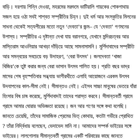
বাড়ি। দরগায় শিন্নি দেওয়া, মহরমের মরশুমে ভাটিয়ালি গায়কের শোকগাথায়
সজল হয়ে ওঠা সবই শাশ্বত সম্প্রীতির চিহ্ন। দুই ধর্ম আর সংস্কৃতির মিলনের
সাধনা থেকেই সত্যপীরের মতো নতুন ‘দেবতা’র জন্ম– যে ‘দেবতা’ গণমনের
উপাস্য। সম্প্রীতির এ দৃষ্টান্ত দেখা যায় বরানগরে, যেখানে মন্দিরচত্বর আর
মাস্তিরাম আওলিয়ার আখড়া দাঁড়িয়ে আছে সামনাসামনি। মুর্শিদাবাদের সম্প্রীতি
আর সমন্বয়ের সবচেয়ে বড় উদাহরণ, ‘বেরা উৎসব’। জলদেবতা ‘খাজা
খিজির’কে তুষ্ট করার জন্য বেরা ভাসান উৎসব পালিত হয়। প্রতি বছর ভাদ্র
মাসের শেষ বৃহস্পতিবার সন্ধ্যায় ভাগীরথীতে এলাহি আয়োজনে এরকম উৎসব
উদযাপনের কাল-সীমা নেই। সীমান্তও নেই। এইসব সাচ্চা মানুষের ভেতরে যাঁরা
হিংসার বিষ চাষ করেছে, মুর্শিদাবাদই তাদের পরাস্ত করবে। সীমান্তবর্তী গ্রামে
গ্রামে আমার ঘোরার অভিজ্ঞতা রয়েছে। জন আর গণের সঙ্গে কথা বলেছি।
জানতে চেয়েছি, তাঁদের সামাজিক প্রেমের ভিত্ কোথায়, কতটা গভীরে প্রোথিত
? তাঁরা নির্দ্বিধায় বলেছেন, ভেদাভেদ মানি না। আমাদের সম্পর্ক ভাইয়ের সঙ্গে
ভাইয়ের। লালগোলার সীমান্তবর্তী গ্রামের একটি পরিবারের কাছে জানতে