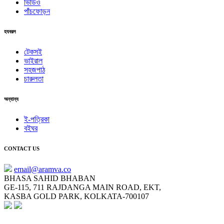
ভিডিও
পাঁচফোড়ন
হযবরল
টেকসই
ভাইরাল
সহজপাঠ
চারুলতা
অন্যান্য
ই-পত্রিকা
বইঘর
CONTACT US
email@aramva.co
BHASA SAHID BHABAN
GE-115, 711 RAJDANGA MAIN ROAD, EKT,
KASBA GOLD PARK, KOLKATA-700107