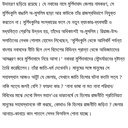
উদাহরণ ছড়িয়ে রয়েছে। যে নবাবের নামে মুর্শিদাবাদ জেলার নামকরণ, সে
মুর্শিদকুলি বাঙালি অ-মুসলিম ছাড়া আর কাউকে তাঁর রাজস্ববিভাগে নিযুক্ত
করতেন না। মুর্শিদকুলির সংস্কারের ফলে যে নতুন ব্যাংকার-ব্যবসায়ী ও
মধ্যবিত্ত শ্রেণির উদ্ভব হয়, তাঁদের অধিকাংশই অ-মুসলিম। রিয়াজ-উস-
সলাতিনের লেখক গোলাম হোসেন লিখেছেন, ‘মুর্শিদকুলি থেকে আলিবর্দি পর্যন্ত
বাংলার নবাবদের নীতি ছিল দেশ বিদেশের বিভিন্ন প্রান্ত থেকে অভিজাতদের
আমন্ত্রণ করে মুর্শিদাবাদে নিয়ে আসা।’ নবাবরা মুর্শিদাবাদের সৌন্দর্যায়নের দৃষ্টান্ত
তৈরি করেছিলেন। তাঁরা জাতি-ধর্ম দেখেননি। মানুষের সঙ্গে মানুষের সে
সহাবস্থান আজও অটুট যে জেলায়, সেখানে জাতি হিংসার ঘটনা কতটা সত্য ?
নাকি সত্যে জলই বেশি ? ফায়দা কার ? ‘নানা ভাষা না মত নানা পরিধান/
বিবিধের মাঝে দেখো মিলন মহান’এর ভারতবর্ষে যে হিংসার রাজনীতি প্রতিনিয়ত
মানুষের সহাবস্থানকে নষ্ট করছে, কোথাও কি হিংসার রাজনীতি জড়িত ? জেলার
আনাচে-কানাচে কান পাতলে সেসব ফিসফিস শোনা যাচ্ছে।