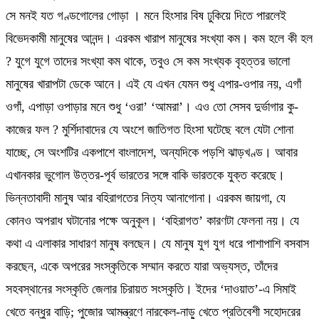
সে মনই যত গণ্ডগোলের গোড়া । মনে হিংসার বিষ ঢুকিয়ে দিতে পারলেই
বিভেদকামী মানুষের আনন্দ। এরকম খারাপ মানুষের সংখ্যা কম। কম হলে কী হল
? যুগে যুগে তাদের সংখ্যা কম থাকে, তবুও সে কম সংখ্যক বৃহত্তর ভালো
মানুষের খারাপটা ডেকে আনে। এই যে এখন যেমন শুধু এপার-ওপার নয়, এগাঁ
ওগাঁ, এপাড়া ওপাড়ার মনে শুধু ‘ওরা’ ‘আমরা’। এও তো সেসব দুর্ভাগার কু-
কাজের ফল ? মুর্শিদাবাদের যে অংশে জাতিগত হিংসা ঘটেছে বলে যেটা শোনা
যাচ্ছে, সে অংশটির একপাশে বাংলাদেশ, অন্যদিকে পড়শি ঝাড়খণ্ড। আবার
এখানকার ভুগোল উত্তর-পূর্ব ভারতের সঙ্গে বাকি ভারতকে যুক্ত করেছে।
ভিন্নতাবাদী মানুষ আর বহিরাগতের নিত্য আনাগোনা। এরকম জায়গা, যে
কোনও অপরাধ ঘটানোর পক্ষে অনুকূল। ‘বহিরাগত’ কারণটা ফেলনা নয়। যে
কথা এ এলাকার সাধারণ মানুষ বলছেন। যে মানুষ যুগ যুগ ধরে পাশাপাশি বসবাস
করছেন, একে অপরের সংস্কৃতিকে সম্মান করতে যারা অভ্যস্ত, তাঁদের
সহবস্থানের সংস্কৃতি জেলার চিরায়ত সংস্কৃতি। ইদের ‘দাওয়াত’-এ সিমাই
খেতে বন্ধুর বাড়ি; পুজোর আমন্ত্রণে নারকেল-নাড়ু খেতে প্রতিবেশী সহোদরের