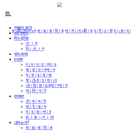
প্রচ্ছদ রচনা
ক | বি | তা
গ | ল্প
ধা | রা | বা | হি | ক
পা | র্স | পে | ক্টি | ভ
ব | ই | চ | র্যা
মু | খো | মু 
এই মুহূর্তে
দিন-দুনিয়া
দে । শ
বি। দে । শ
খাস-কলম
চতুরঙ্গ
ন | ন্দ | ন | চ | ত্ব | র
খা | না | ত | ল্লা | শ
স | ফ | র | না | মা
মা | ঠে-ম | য় | দা | নে
কে | রি | য়া | র-ক্যা | ম্পা | স
স্মৃ | তি | প | ট
হযবরল
টে | ক | স | ই
ভা | ই | রা | ল
স | হ | জ | পা | ঠ
চা । রু । ল । তা
রোব-e-বর্ণ
ধা | রা | বা | হি | ক