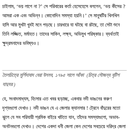
চাইলাম, ‘ভয় লাগে না ?’ সে পরিবারের কর্তা হেসেহেসে বললেন, ‘ভয় কীসের ?
আমরা এক এবং অভিন্ন। কোনোদিন সমস্যা হয়নি।’ সে মানুষটির খিলখিল
হাসি আর মুখটা খুবই মনে পড়ছে। চারধারে যা ঘটছে বা রটছে, তা সেটা শুনে
তিনি লজ্জিত, মর্মাহত। তাদের সাকিন, লক্ষ্য, অভিমুখ পরিষ্কার। ব্যর্থতাই
ক্ষুদ্রমনাদের ভবিষ্যও।
তৈলচিত্রে মুর্শিদাবাদ বেরা উৎসব, ১৭৯৫ সালে আঁকা (চিত্র সৌজন্য বৃটিশ
যাদুঘর )
হে, সংবাদমাধ্যম, হিংসার এত খবর ছড়াচ্ছ, একবার নদী ভাঙনের করুণ
দৃশ্যগুলো দেখাও। নদী ভাঙন যে এ জেলার ক্যানসার ! ট্রেনে বাঁদুরের মতো
ঝুলে যে সব পরিযায়ী শ্রমিক বাইরে খাটতে যান, তাঁদের সমস্যাগুলো, অভাব-
অনটনগুলো দেখাও। দেশের একদা ধনী জেলা কেন দেশের সবচেয়ে দরিদ্র জেলা