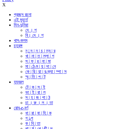
X
প্রচ্ছদ রচনা
এই মুহূর্তে
দিন-দুনিয়া
দে । শ
বি। দে । শ
খাস-কলম
চতুরঙ্গ
ন | ন্দ | ন | চ | ত্ব | র
খা | না | ত | ল্লা | শ
স | ফ | র | না | মা
মা | ঠে-ম | য় | দা | নে
কে | রি | য়া | র-ক্যা | ম্পা | স
স্মৃ | তি | প | ট
হযবরল
টে | ক | স | ই
ভা | ই | রা | ল
স | হ | জ | পা | ঠ
চা । রু । ল । তা
রোব-e-বর্ণ
ধা | রা | বা | হি | ক
গ | ল্প
ক | বি | তা
পা | র্স | পে | ক্টি | ভ