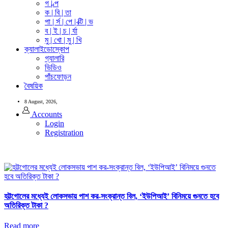
গ | ল্প
ক | বি | তা
পা | র্স | পে | ক্টি | ভ
ব | ই | চ | র্যা
মু | খো | মু | খি
ক্যালাইডোস্কোপ
গ্যালারি
ভিডিও
পাঁচফোড়ন
বৈষয়িক
8 August, 2026,
Accounts
Login
Registration
হট্টগোলের মধ্যেই লোকসভায় পাশ কর-সংক্রান্ত বিল, ‘ইউপিআই’ বিনিময়ে গুনতে হবে
অতিরিক্ত টাকা ?
Read more