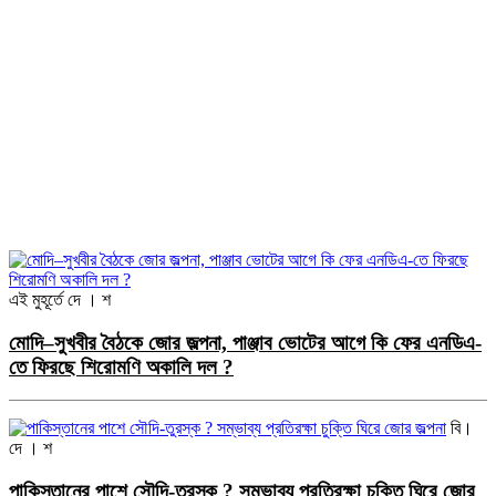
এই মুহূর্তে
দে । শ
মোদি–সুখবীর বৈঠকে জোর জল্পনা, পাঞ্জাব ভোটের আগে কি ফের এনডিএ-
তে ফিরছে শিরোমণি অকালি দল ?
বি।
দে । শ
পাকিস্তানের পাশে সৌদি-তুরস্ক ? সম্ভাব্য প্রতিরক্ষা চুক্তি ঘিরে জোর