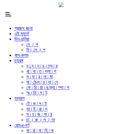
প্রচ্ছদ রচনা
এই মুহূর্তে
দিন-দুনিয়া
দে । শ
বি। দে । শ
খাস-কলম
চতুরঙ্গ
ন | ন্দ | ন | চ | ত্ব | র
খা | না | ত | ল্লা | শ
স | ফ | র | না | মা
মা | ঠে-ম | য় | দা | নে
কে | রি | য়া | র-ক্যা | ম্পা | স
স্মৃ | তি | প | ট
হযবরল
টে | ক | স | ই
ভা | ই | রা | ল
স | হ | জ | পা | ঠ
চা । রু । ল । তা
রোব-e-বর্ণ
ধা | রা | বা | হি | ক