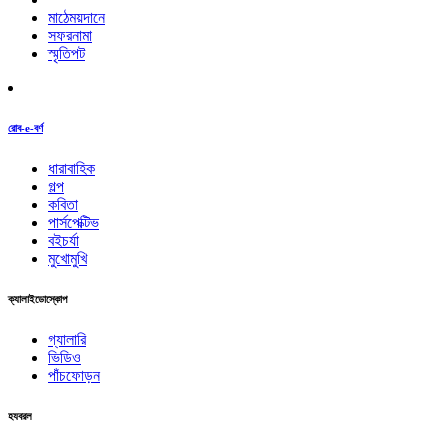
মাঠেময়দানে
সফরনামা
স্মৃতিপট
রোব-e-বর্ণ
ধারাবাহিক
গল্প
কবিতা
পার্সপেক্টিভ
বইচর্যা
মুখোমুখি
ক্যালাইডোস্কোপ
গ্যালারি
ভিডিও
পাঁচফোড়ন
হযবরল