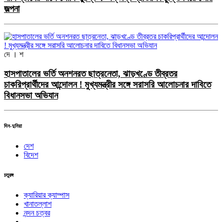
জল্পনা
দে । শ
হাসপাতালের ভর্তি অনশনরত ছাত্রনেতা, ঝাড়খণ্ডে তীব্রতর
চাকরিপ্রার্থীদের আন্দোলন ! মুখ্যমন্ত্রীর সঙ্গে সরাসরি আলোচনার দাবিতে
বিধানসভা অভিযান
দিন-দুনিয়া
দেশ
বিদেশ
চতুরঙ্গ
ক্যারিয়ার ক্যাম্পাস
খানাতল্লাশ
নন্দন চত্বর